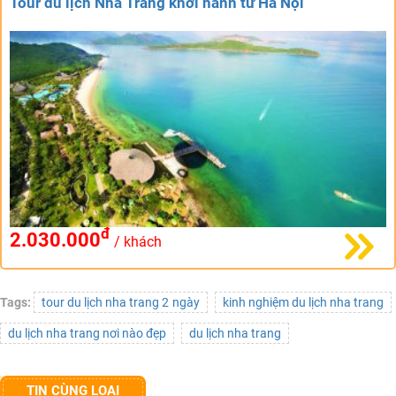
Tour du lịch Nha Trang khởi hành từ Hà Nội
đ
2.030.000
/ khách
Tags:
tour du lịch nha trang 2 ngày
kinh nghiệm du lịch nha trang
du lịch nha trang nơi nào đẹp
du lịch nha trang
TIN CÙNG LOẠI