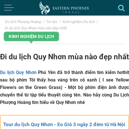
Du lịch Phượng Hoàng
/
Tin tức
/
Kinh nghiệm Du lịch
/
Đi du lịch Quy Nhơn mùa nào đẹp nhất
KINH NGHIỆM DU LỊCH
Đi du lịch Quy Nhơn mùa nào đẹp nhất
Du lịch Quy Nhơn
Phú Yên đã trở thành điểm tìm kiếm hothit
sau bộ phim
Tôi thấy hoa vàng trên cỏ xanh
( I see Yello
Flowers on the Green Grass) - Một bộ phim điện ảnh được
chuyển thể từ tập tiểu thuyết cùng tên. Nào hãy cùng
Du Lịc
Phượng Hoàng
tìm hiểu về Quy Nhơn nhé
Tour du lịch Quy Nhơn - Eo Gió 3 ngày 2 đêm từ Hà Nội