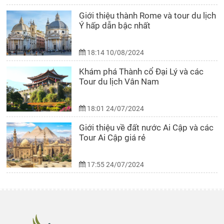
Giới thiệu thành Rome và tour du lịch
Ý hấp dẫn bậc nhất
18:14 10/08/2024
Khám phá Thành cổ Đại Lý và các
Tour du lịch Vân Nam
18:01 24/07/2024
Giới thiệu về đất nước Ai Cập và các
Tour Ai Cập giá rẻ
17:55 24/07/2024