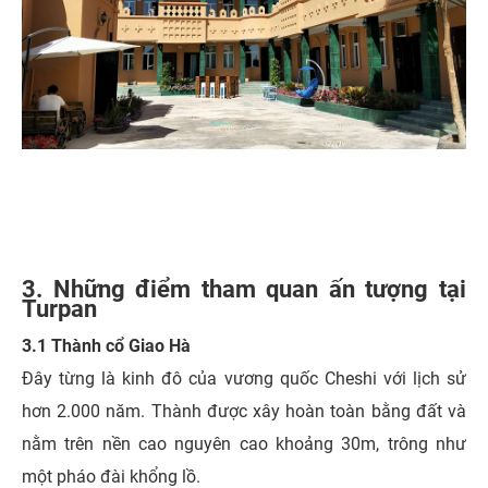
3. Những điểm tham quan ấn tượng tại
Turpan
3.1 Thành cổ Giao Hà
Đây từng là kinh đô của vương quốc Cheshi với lịch sử
hơn 2.000 năm. Thành được xây hoàn toàn bằng đất và
nằm trên nền cao nguyên cao khoảng 30m, trông như
một pháo đài khổng lồ.