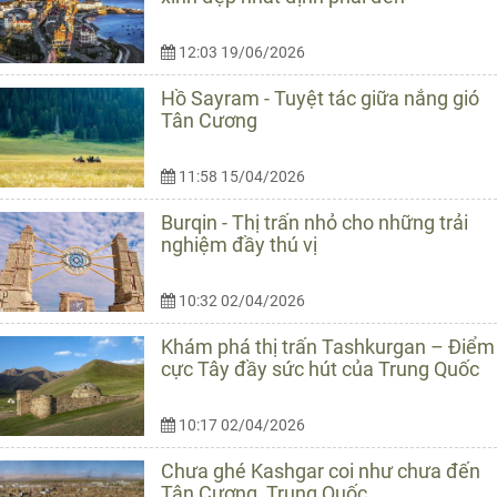
12:03 19/06/2026
Hồ Sayram - Tuyệt tác giữa nắng gió
Tân Cương
11:58 15/04/2026
Burqin - Thị trấn nhỏ cho những trải
nghiệm đầy thú vị
10:32 02/04/2026
Khám phá thị trấn Tashkurgan – Điểm
cực Tây đầy sức hút của Trung Quốc
10:17 02/04/2026
Chưa ghé Kashgar coi như chưa đến
Tân Cương, Trung Quốc