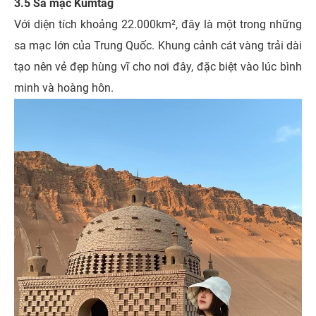
3.5 Sa mạc Kumtag
Với diện tích khoảng 22.000km², đây là một trong những
sa mạc lớn của Trung Quốc. Khung cảnh cát vàng trải dài
tạo nên vẻ đẹp hùng vĩ cho nơi đây, đặc biệt vào lúc bình
minh và hoàng hôn.