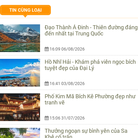
TIN CÙNG LOẠI
Đạo Thành Á Đinh - Thiên đường đáng
đến nhất tại Trung Quốc
16:09 06/08/2026
Hồ Nhĩ Hải - Khám phá viên ngọc bích
tuyệt đẹp của Đại Lý
16:41 03/08/2026
Phố Kim Mã Bích Kê Phường đẹp như
tranh vẽ
15:06 31/07/2026
Thưởng ngoạn sự bình yên của Sa
Khê cổ trấn