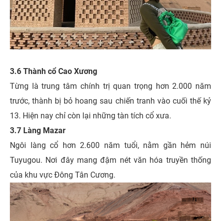
3.6 Thành cổ Cao Xương
Từng là trung tâm chính trị quan trọng hơn 2.000 năm
trước, thành bị bỏ hoang sau chiến tranh vào cuối thế kỷ
13. Hiện nay chỉ còn lại những tàn tích cổ xưa.
3.7 Làng Mazar
Ngôi làng cổ hơn 2.600 năm tuổi, nằm gần hẻm núi
Tuyugou. Nơi đây mang đậm nét văn hóa truyền thống
của khu vực Đông Tân Cương.