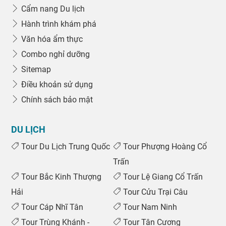
Cẩm nang Du lịch
Hành trình khám phá
Văn hóa ẩm thực
Combo nghỉ dưỡng
Sitemap
Điều khoản sử dụng
Chính sách bảo mật
DU LỊCH
Tour Du Lịch Trung Quốc
Tour Phượng Hoàng Cổ
Trấn
Tour Bắc Kinh Thượng
Tour Lệ Giang Cổ Trấn
Hải
Tour Cửu Trại Câu
Tour Cáp Nhĩ Tân
Tour Nam Ninh
Tour Trùng Khánh -
Tour Tân Cương