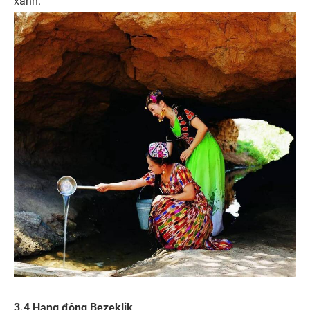
xanh.
3.4 Hang động Bezeklik