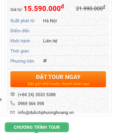
đ
15.590.000
đ
21.990.000
Giá từ:
Xuất phát từ
Hà Nội
Điểm đến
Khởi hành
Liên hệ
Thời gian
Phương tiện
ĐẶT TOUR NGAY
Đặt giữ chỗ trước, thanh toán sau
(+84 24) 3533 5388
0969 566 598
info@dulichphuonghoang.vn
CHƯƠNG TRÌNH TOUR