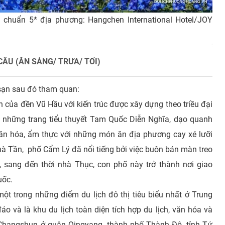
 chuẩn 5* địa phương: Hangchen International Hotel/JOY
CÂU (ĂN SÁNG/ TRƯA/ TỐI)
sạn sau đó tham quan:
 của đền Vũ Hầu với kiến trúc được xây dựng theo triều đại
g những trang tiểu thuyết Tam Quốc Diễn Nghĩa, dạo quanh
văn hóa, ẩm thực với những món ăn địa phương cay xé lưỡi
nhà Tần, phố Cẩm Lý đã nổi tiếng bởi việc buôn bán màn treo
 sang đến thời nhà Thục, con phố này trở thành nơi giao
uốc.
t trong những điểm du lịch đô thị tiêu biểu nhất ở Trung
áo và là khu du lịch toàn diện tích hợp du lịch, văn hóa và
hangshun ở quận Qingyang, thành phố Thành Đô, tỉnh Tứ