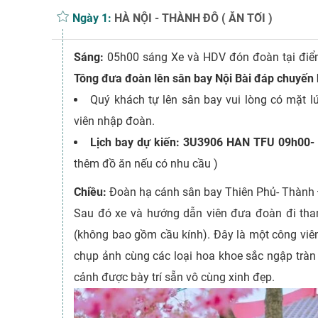
Ngày 1:
HÀ NỘI - THÀNH ĐÔ ( ĂN TỐI )
Sáng:
05h00 sáng Xe và HDV đón đoàn tại điể
Tông đưa đoàn lên sân bay Nội Bài đáp chuyến
Quý khách tự lên sân bay vui lòng có mặt l
viên nhập đoàn.
Lịch bay dự kiến: 3U3906 HAN TFU 09h00-
thêm đồ ăn nếu có nhu cầu )
Chiều:
Đoàn hạ cánh sân bay Thiên Phủ- Thành 
Sau đó xe và hướng dẫn viên đưa đoàn đi th
(không bao gồm cầu kính). Đây là một công viên
chụp ảnh cùng các loại hoa khoe sắc ngập tràn
cảnh được bày trí sẵn vô cùng xinh đẹp.