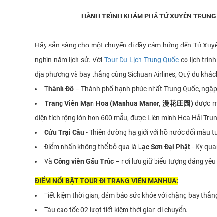
HÀNH TRÌNH KHÁM PHÁ TỨ XUYÊN TRUNG 
Hãy sẵn sàng cho một chuyến đi đầy cảm hứng đến Tứ Xuyên 
nghìn năm lịch sử. Với
Tour Du Lịch Trung Quốc
có lịch trìn
địa phương và bay thẳng cùng Sichuan Airlines, Quý du khác
Thành Đô
– Thành phố hạnh phúc nhất Trung Quốc, ngập t
Trang Viên Mạn Hoa
(
Manhua Manor, 漫花庄园)
được mệ
diện tích rộng lớn hơn 600 mẫu, được Liên minh Hoa Hải Trun
Cửu Trại Câu
- Thiên đường hạ giới với hồ nước đổi màu t
Điểm nhấn không thể bỏ qua là
Lạc Sơn Đại Phật
- Kỳ qua
Và
Công viên Gấu Trúc
– nơi lưu giữ biểu tượng đáng yêu
ĐIỂM NỔI BẬT TOUR ĐI TRANG VIÊN MANHUA:
Tiết kiệm thời gian, đảm bảo sức khỏe với chặng bay thẳn
Tàu cao tốc 02 lượt tiết kiệm thời gian di chuyển.