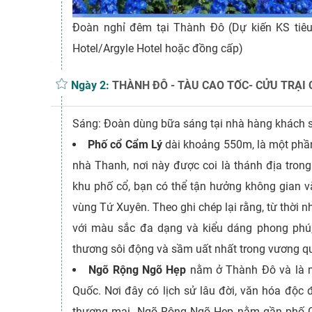
Đoàn nghỉ đêm tại Thành Đô (Dự kiến KS tiêu
Hotel/Argyle Hotel hoặc đồng cấp)
Ngày 2:
THÀNH ĐÔ - TÀU CAO TỐC- CỬU TRẠI 
Sáng: Đoàn dùng bữa sáng tại nhà hàng khách 
Phố cổ Cẩm Lý
dài khoảng 550m, là một phần
nhà Thanh, nơi này được coi là thánh địa tron
khu phố cổ, bạn có thể tận hưởng không gian 
vùng Tứ Xuyên. Theo ghi chép lại rằng, từ thời 
với màu sắc đa dạng và kiểu dáng phong phú,
thương sôi động và sầm uất nhất trong vương q
Ngõ Rộng Ngõ Hẹp
nằm ở Thành Đô và là mộ
Quốc. Nơi đây có lịch sử lâu đời, văn hóa độc đ
thương mại. Ngõ Rộng Ngõ Hẹp nằm gần phố C