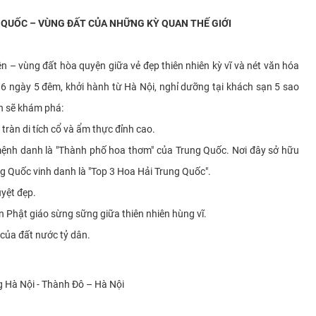
QUỐC – VÙNG ĐẤT CỦA NHỮNG KỲ QUAN THẾ GIỚI
– vùng đất hòa quyện giữa vẻ đẹp thiên nhiên kỳ vĩ và nét văn hóa
h 6 ngày 5 đêm, khởi hành từ Hà Nội, nghỉ dưỡng tại khách sạn 5 sao
h sẽ khám phá:
ràn di tích cổ và ẩm thực đỉnh cao.
nh danh là "Thành phố hoa thơm" của Trung Quốc. Nơi đây sở hữu
g Quốc vinh danh là "Top 3 Hoa Hải Trung Quốc".
uyệt đẹp.
n Phật giáo sừng sững giữa thiên nhiên hùng vĩ.
 của đất nước tỷ dân.
g Hà Nội - Thành Đô – Hà Nội