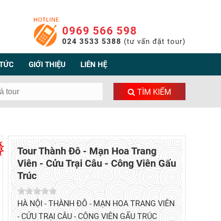
0969 566 598
024 3533 5388
(tư vấn đặt tour)
 TỨC
GIỚI THIỆU
LIÊN HỆ
TÌM KIẾM
Tour Thành Đô - Mạn Hoa Trang
Viên - Cửu Trại Câu - Công Viên Gấu
Trúc
HÀ NỘI - THÀNH ĐÔ - MẠN HOA TRANG VIÊN
- CỬU TRẠI CÂU - CÔNG VIÊN GẤU TRÚC