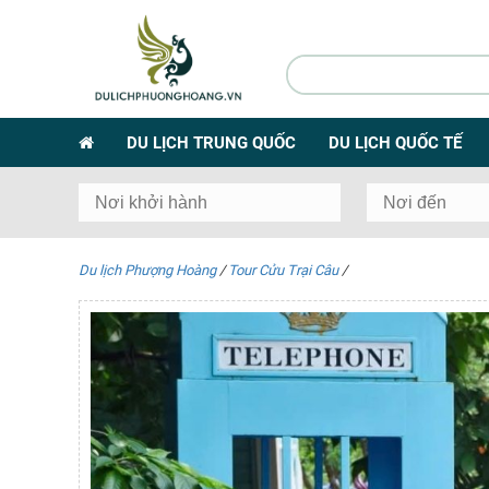
DU LỊCH TRUNG QUỐC
DU LỊCH QUỐC TẾ
Du lịch Phượng Hoàng
/
Tour Cửu Trại Câu
/