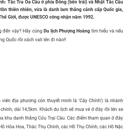
h: Tắc Tra Oa Câu ở phía Đông (bên trái) và Nhật Tắc Câu
 tồn thiên nhiên, vừa là danh lam thắng cảnh cấp Quốc gia,
n Thế Giới, được UNESCO công nhận năm 1992.
ng đến vậy? Hãy cùng
Du lịch Phượng Hoàng
tìm hiểu và nếu
g Quốc rồi xách vali lên đi nào!!
viên địa phương còn thuyết minh là 'Cây Chính') là nhánh
hính, dài 14,5km. Khách du lịch sẽ mua vé ở đây rồi lên xe
của khu danh thắng Cửu Trại Câu. Các điểm tham quan ở đây
Hồ Hỏa Hoa, Thác Thụ Chính, các Hồ Thụ Chính, các Hồ Nặc