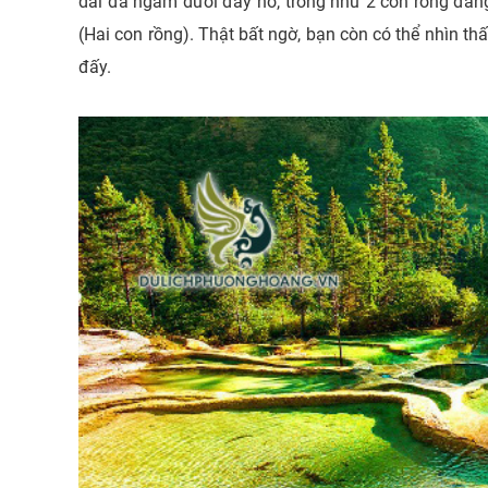
dải đá ngầm dưới đáy hồ, trông như 2 con rồng đan
(Hai con rồng). Thật bất ngờ, bạn còn có thể nhìn t
đấy.