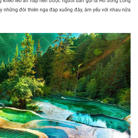
g khéo léo ẩn nấp nên được người dân gọi là Hồ Song Long
hấy những đôi thiên nga đáp xuống đây, âm yếu với nhau nữa