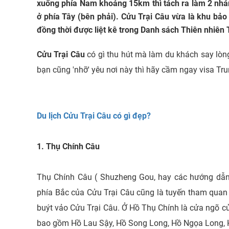
xuống phía Nam khoảng 15km thì tách ra làm 2 nhán
ở phía Tây (bên phải). Cửu Trại Câu vừa là khu bảo
đồng thời được liệt kê trong Danh sách Thiên nhiê
Cửu Trại Câu
có gì thu hút mà làm du khách say lò
bạn cũng 'nhỡ' yêu nơi này thì hãy cầm ngay visa Trun
Du lịch Cửu Trại Câu có gì đẹp?
1. Thụ Chính Câu
Thụ Chính Câu ( Shuzheng Gou, hay các hướng dẫn 
phía Bắc của Cửu Trại Câu cũng là tuyến tham quan c
buýt vảo Cửu Trại Câu. Ở Hồ Thụ Chính là cửa ngõ 
bao gồm Hồ Lau Sậy, Hồ Song Long, Hồ Ngọa Long, 