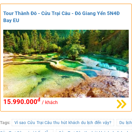
Tour Thành Đô - Cửu Trại Câu - Đô Giang Yển 5N4Đ
Bay EU
đ
15.990.000
/ khách
Tags:
Vì sao Cửu Trại Câu thu hút khách du lịch đến vậy?
Du lịc