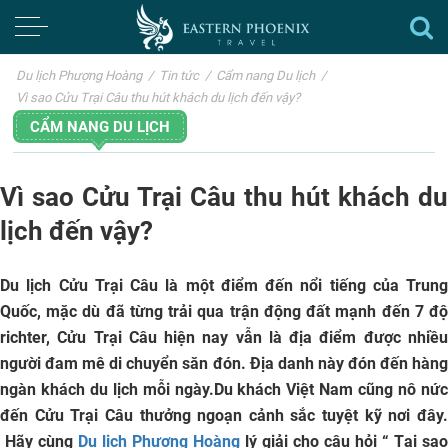
Du lịch Phượng Hoàng
/
Tin tức
/
Cẩm nang Du lịch
/
Vì sao Cửu Trại Câu thu hút khách du lịch đến vậy?
CẨM NANG DU LỊCH
Vì sao Cửu Trại Câu thu hút khách du
lịch đến vậy?
Du lịch Cửu Trại Câu
là một điểm đến nổi tiếng của
Trung
Quốc
, mặc dù đã từng trải qua trận động đất mạnh đến 7 độ
richter,
Cửu Trại Câu
hiện nay vẫn là địa điểm được nhiề
người đam mê di chuyển săn đón. Địa danh này đón đến hàng
ngàn khách du lịch mỗi ngày.Du khách Việt Nam cũng nô nức
đến
Cửu Trại Câu
thưởng ngoạn cảnh sắc tuyệt kỹ nơi đây
Hãy cùng
Du lịch Phượng Hoàng
lý giải cho câu hỏi “
Tại sao