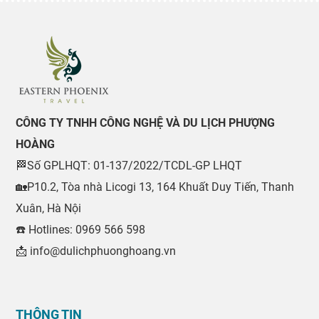
CÔNG TY TNHH CÔNG NGHỆ VÀ DU LỊCH PHƯỢNG
HOÀNG
🏁Số GPLHQT: 01-137/2022/TCDL-GP LHQT
🏡P10.2, Tòa nhà Licogi 13, 164 Khuất Duy Tiến, Thanh
Xuân, Hà Nội
☎️ Hotlines: 0969 566 598
📩 info@dulichphuonghoang.vn
THÔNG TIN