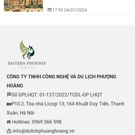
17:55 24/07/2024
CÔNG TY TNHH CÔNG NGHỆ VÀ DU LỊCH PHƯỢNG
HOÀNG
🏁Số GPLHQT: 01-137/2022/TCDL-GP LHQT
🏡P10.2, Tòa nhà Licogi 13, 164 Khuất Duy Tiến, Thanh
Xuân, Hà Nội
☎️ Hotlines: 0969 566 598
📩 info@dulichphuonghoang.vn