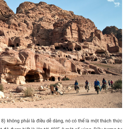
8) không phải là điều dễ dàng, nó có thể là một thách thức