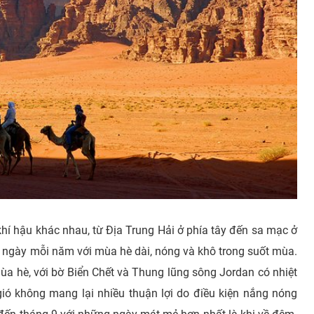
hí hậu khác nhau, từ Địa Trung Hải ở phía tây đến sa mạc ở
 ngày mỗi năm với mùa hè dài, nóng và khô trong suốt mùa.
a hè, với bờ Biển Chết và Thung lũng sông Jordan có nhiệt
ó không mang lại nhiều thuận lợi do điều kiện nắng nóng