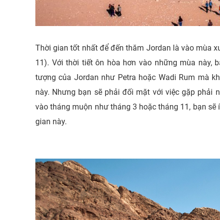
Thời gian tốt nhất để đến thăm Jordan là vào mùa x
11). Với thời tiết ôn hòa hơn vào những mùa này,
tượng của Jordan như Petra hoặc Wadi Rum mà khô
này. Nhưng bạn sẽ phải đối mặt với việc gặp phải
vào tháng muộn như tháng 3 hoặc tháng 11, bạn sẽ 
gian này.