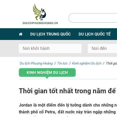
DU LỊCH TRUNG QUỐC
DU LỊCH QUỐC TẾ
Du lịch Phượng Hoàng
/
Tin tức
/
Kinh nghiệm Du lịch
/
Thời gi
KINH NGHIỆM DU LỊCH
Thời gian tốt nhất trong năm đ
Jordan là một điểm đến lý tưởng dành cho những n
thành phố cổ Petra, đất nước này tràn ngập những 