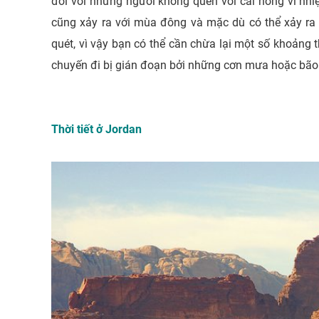
đối với những người không quen với cái nóng vì nhiệ
cũng xảy ra với mùa đông và mặc dù có thể xảy r
quét, vì vậy bạn có thể cần chừa lại một số khoảng 
chuyến đi bị gián đoạn bởi những cơn mưa hoặc bão 
Thời tiết ở Jordan