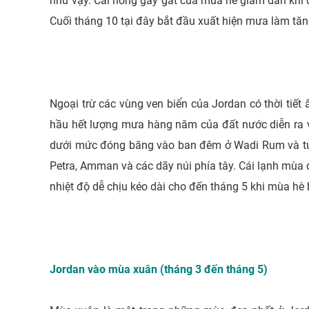
như vậy. Cái nóng gay gắt của mùa hè giảm dần khi 
Cuối tháng 10 tại đây bắt đầu xuất hiện mưa làm tă
Ngoại trừ các vùng ven biển của Jordan có thời tiế
hầu hết lượng mưa hàng năm của đất nước diễn ra v
dưới mức đóng băng vào ban đêm ở Wadi Rum và tuy
Petra, Amman và các dãy núi phía tây. Cái lạnh mùa
nhiệt độ dễ chịu kéo dài cho đến tháng 5 khi mùa hè 
Jordan vào mùa xuân (tháng 3 đến tháng 5)