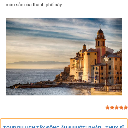
màu sắc của thành phố này.
TOUR DU LỊCH TÂY ĐÔNG ÂU 5 NƯỚC: PHÁP - THỤY SĨ