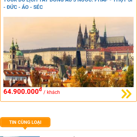
- ĐỨC - ÁO - SÉC
đ
64.900.000
/ khách
TIN CÙNG LOẠI