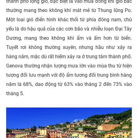
thành phố lộng gió, đặc biệt là vào mùa đông khi gió bắc
thường mang theo không khí mát mẻ từ Thung lũng Po.
Một loại gió điển hình khác thổi từ phía đông nam, chủ
yếu là do hậu quả của các cơn bão và nhiễu loạn Đại Tây
Dương, mang theo không khí ẩm và ấm hơn từ biển.
Tuyết rơi không thường xuyên, nhưng hầu như xảy ra
hàng năm, mặc dù rất hiếm xảy ra ở trung tâm thành phố.
Genova thường nhận lượng mưa lớn vào mùa thu từ hiện
tượng đối lưu mạnh với độ ẩm tương đối trung bình hàng
năm là 68%, dao động từ 63% vào tháng 2 đến 73% vào
tháng 5.