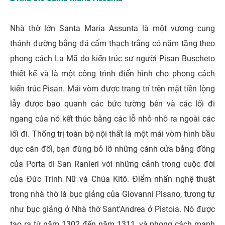
Nhà thờ lớn Santa Maria Assunta là một vương cung
thánh đường bằng đá cẩm thạch trắng có năm tầng theo
phong cách La Mã do kiến ​​trúc sư người Pisan Buscheto
thiết kế và là một công trình điển hình cho phong cách
kiến ​​trúc Pisan. Mái vòm được trang trí trên mặt tiền lộng
lẫy được bao quanh các bức tường bên và các lối đi
ngang của nó kết thúc bằng các lỗ nhỏ nhô ra ngoài các
lối đi. Thống trị toàn bộ nội thất là một mái vòm hình bầu
dục cân đối, bạn đừng bỏ lỡ những cánh cửa bằng đồng
của Porta di San Ranieri với những cảnh trong cuộc đời
của Đức Trinh Nữ và Chúa Kitô. Điểm nhấn nghệ thuật
trong nhà thờ là bục giảng của Giovanni Pisano, tương tự
như bục giảng ở Nhà thờ Sant'Andrea ở Pistoia. Nó được
tạo ra từ năm 1302 đến năm 1311, và phong cách mạnh