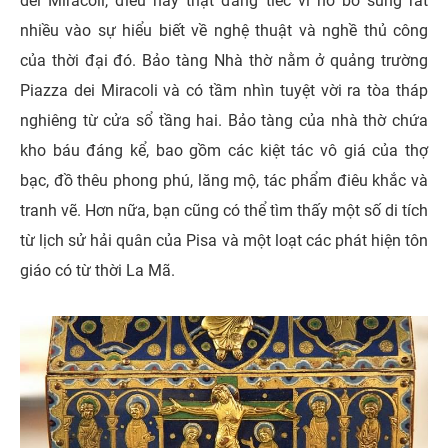
dei Miracoli, điều này thật đáng tiếc vì nó bổ sung rất
nhiều vào sự hiểu biết về nghệ thuật và nghề thủ công
của thời đại đó. Bảo tàng Nhà thờ nằm ​​ở quảng trường
Piazza dei Miracoli và có tầm nhìn tuyệt vời ra tòa tháp
nghiêng từ cửa sổ tầng hai. Bảo tàng của nhà thờ chứa
kho báu đáng kể, bao gồm các kiệt tác vô giá của thợ
bạc, đồ thêu phong phú, lăng mộ, tác phẩm điêu khắc và
tranh vẽ. Hơn nữa, bạn cũng có thể tìm thấy một số di tích
từ lịch sử hải quân của Pisa và một loạt các phát hiện tôn
giáo có từ thời La Mã.