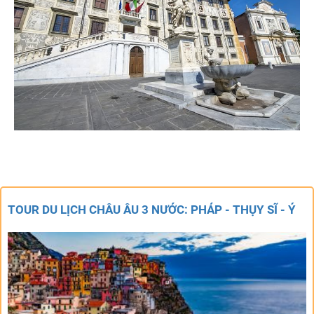
TOUR DU LỊCH CHÂU ÂU 3 NƯỚC: PHÁP - THỤY SĨ - Ý