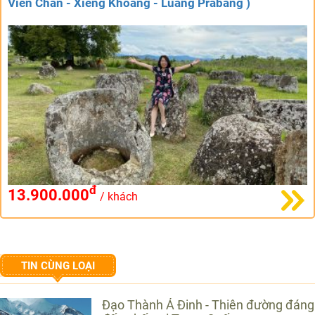
Viên Chăn - Xiêng Khoảng - Luang Prabang )
đ
13.900.000
/ khách
TIN CÙNG LOẠI
Đạo Thành Á Đinh - Thiên đường đáng