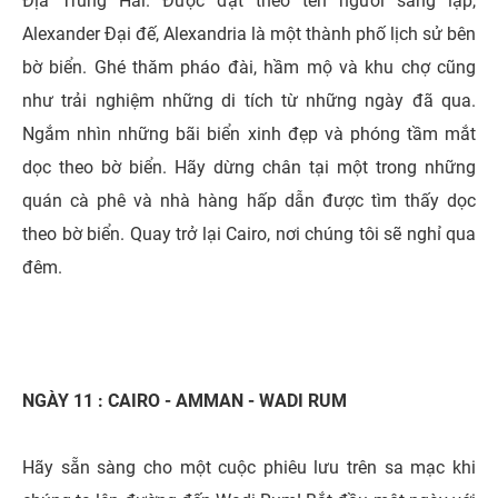
Địa Trung Hải. Được đặt theo tên người sáng lập,
Alexander Đại đế, Alexandria là một thành phố lịch sử bên
bờ biển. Ghé thăm pháo đài, hầm mộ và khu chợ cũng
như trải nghiệm những di tích từ những ngày đã qua.
Ngắm nhìn những bãi biển xinh đẹp và phóng tầm mắt
dọc theo bờ biển. Hãy dừng chân tại một trong những
quán cà phê và nhà hàng hấp dẫn được tìm thấy dọc
theo bờ biển. Quay trở lại Cairo, nơi chúng tôi sẽ nghỉ qua
đêm.
NGÀY 11 : CAIRO - AMMAN - WADI RUM
Hãy sẵn sàng cho một cuộc phiêu lưu trên sa mạc khi