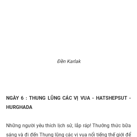
Đền Karlak
NGÀY 6 : THUNG LŨNG CÁC VỊ VUA - HATSHEPSUT -
HURGHADA
Những người yêu thích lịch sử, lắp ráp! Thưởng thức bữa
sáng và đi đến Thung lũng các vị vua nổi tiếng thế giới để