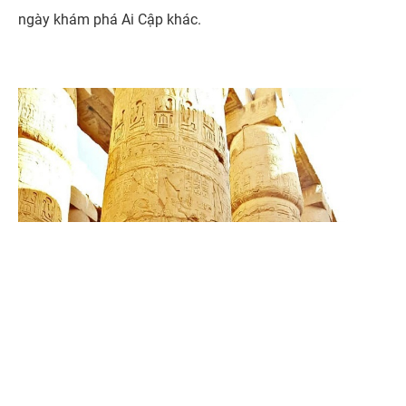
ngày khám phá Ai Cập khác.