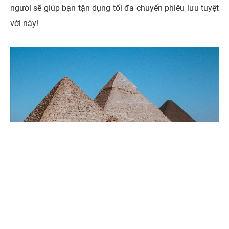
người sẽ giúp bạn tận dụng tối đa chuyến phiêu lưu tuyệt
vời này!