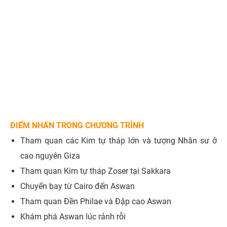
ĐIỂM NHẤN TRONG CHƯƠNG TRÌNH
Tham quan các Kim tự tháp lớn và tượng Nhân sư ở
cao nguyên Giza
Tham quan Kim tự tháp Zoser tại Sakkara
Chuyến bay từ Cairo đến Aswan
Tham quan Đền Philae và Đập cao Aswan
Khám phá Aswan lúc rảnh rỗi