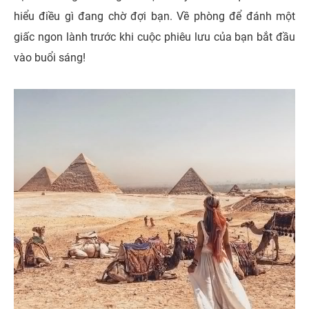
hiểu điều gì đang chờ đợi bạn. Về phòng để đánh một
giấc ngon lành trước khi cuộc phiêu lưu của bạn bắt đầu
vào buổi sáng!