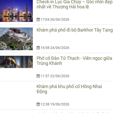
Check-in Lục Gia Chủy – Góc nhìn đẹp
nhất về Thượng Hải hoa lệ
17:04 26/06/2026
Khám phá phố đi bộ Barkhor Tây Tạng
16:58 24/06/2026
Phố cổ Đàn Tử Thạch - Viên ngọc giữa
Trùng Khánh
11:57 22/06/2026
Khám phá khu phố cổ Hồng Nhai
Động
12:38 19/06/2026