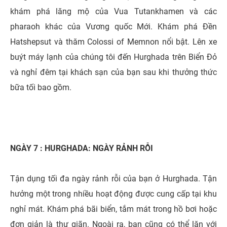
khám phá lăng mộ của Vua Tutankhamen và các
pharaoh khác của Vương quốc Mới. Khám phá Đền
Hatshepsut và thăm Colossi of Memnon nổi bật. Lên xe
buýt máy lạnh của chúng tôi đến Hurghada trên Biển Đỏ
và nghỉ đêm tại khách sạn của bạn sau khi thưởng thức
bữa tối bao gồm.
NGÀY 7 : HURGHADA: NGÀY RẢNH RỖI
Tận dụng tối đa ngày rảnh rỗi của bạn ở Hurghada. Tận
hưởng một trong nhiều hoạt động được cung cấp tại khu
nghỉ mát. Khám phá bãi biển, tắm mát trong hồ bơi hoặc
đơn giản là thư giãn. Ngoài ra, bạn cũng có thể lặn với