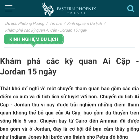
Du lịch Phượng Hoàng
/
Tin tức
/
Kinh nghiệm Du lịch
/
Khám phá các kỳ quan Ai Cập - Jordan 15 ngày
KINH NGHIỆM DU LỊCH
Khám phá các kỳ quan Ai Cập -
Jordan 15 ngày
Thật khó để nghĩ về một chuyến tham quan bao gồm các địa
điểm cổ xưa và di tích lịch sử tuyệt vời hơn. Chuyến
du lịch A
Cập - Jordan
thú vị này được trải nghiệm những điểm tha
quan không thể bỏ qua của Ai Cập, bao gồm du thuyền trên
sông Nile 5 sao. Chuyến bay từ Cairo đến Amman đã được
bao gồm và ở Jordan, đây là cơ hội để bạn cảm thấy giống
như Indiana Jones khi bước vào thành phố Petra đỏ hồng