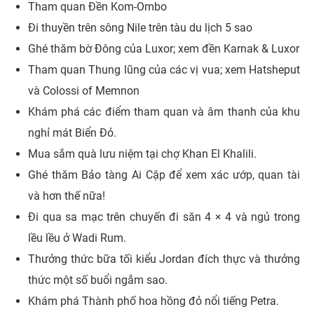
Tham quan Đền Kom-Ombo
Đi thuyền trên sông Nile trên tàu du lịch 5 sao
Ghé thăm bờ Đông của Luxor; xem đền Karnak & Luxor
Tham quan Thung lũng của các vị vua; xem Hatsheput
và Colossi of Memnon
Khám phá các điểm tham quan và âm thanh của khu
nghỉ mát Biển Đỏ.
Mua sắm quà lưu niệm tại chợ Khan El Khalili.
Ghé thăm Bảo tàng Ai Cập để xem xác ướp, quan tài
và hơn thế nữa!
Đi qua sa mạc trên chuyến đi săn 4 × 4 và ngủ trong
lều lều ở Wadi Rum.
Thưởng thức bữa tối kiểu Jordan đích thực và thưởng
thức một số buổi ngắm sao.
Khám phá Thành phố hoa hồng đỏ nổi tiếng Petra.