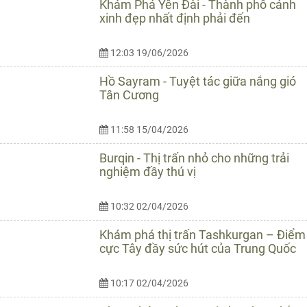
Khám Phá Yên Đài - Thành phố cảnh
xinh đẹp nhất định phải đến
12:03 19/06/2026
Hồ Sayram - Tuyệt tác giữa nắng gió
Tân Cương
11:58 15/04/2026
Burqin - Thị trấn nhỏ cho những trải
nghiệm đầy thú vị
10:32 02/04/2026
Khám phá thị trấn Tashkurgan – Điểm
cực Tây đầy sức hút của Trung Quốc
10:17 02/04/2026