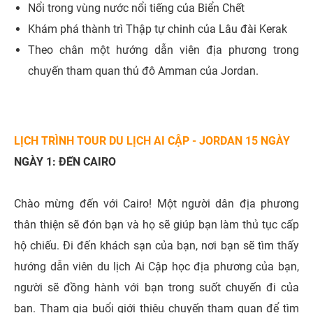
Nổi trong vùng nước nổi tiếng của Biển Chết
Khám phá thành trì Thập tự chinh của Lâu đài Kerak
Theo chân một hướng dẫn viên địa phương trong
chuyến tham quan thủ đô Amman của Jordan.
LỊCH TRÌNH TOUR DU LỊCH AI CẬP - JORDAN 15 NGÀY
NGÀY 1: ĐẾN CAIRO
Chào mừng đến với Cairo! Một người dân địa phương
thân thiện sẽ đón bạn và họ sẽ giúp bạn làm thủ tục cấp
hộ chiếu. Đi đến khách sạn của bạn, nơi bạn sẽ tìm thấy
hướng dẫn viên du lịch Ai Cập học địa phương của bạn,
người sẽ đồng hành với bạn trong suốt chuyến đi của
bạn. Tham gia buổi giới thiệu chuyến tham quan để tìm