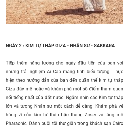
NGÀY 2 : KIM TỰ THÁP GIZA - NHÂN SƯ - SAKKARA
Tiếp thêm năng lượng cho ngày đầu tiên của bạn với
những trải nghiệm Ai Cập mang tính biểu tượng! Thực
hiện theo hướng dẫn của bạn đến quần thể kim tự tháp
Giza đầy mê hoặc và khám phá một số điểm tham quan
nổi tiếng nhất của đất nước. Ngắm nhìn các Kim tự tháp
lớn và tượng Nhân sư một cách dễ dàng. Khám phá vẻ
hùng vĩ của kim tự tháp bậc thang Zoser và lăng mộ
Pharaonic. Dành buổi tối thư giãn trong khách sạn Cairo