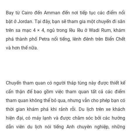
Bay từ Cairo đến Amman đến nơi tiếp tục các điểm nổi
bật ở Jordan. Tại đây, bạn sẽ tham gia một chuyến đi săn
trên sa mạc 4 × 4, ngủ trong lều lều ở Wadi Rum, khám
phá thành phố Petra nổi tiếng, lênh đênh trên Biển Chết
và hơn thế nữa.
Chuyến tham quan có người tháp tùng này được thiết kế
cẩn thận để bao gồm việc tham quan tất cả các điểm
tham quan không thể bỏ qua, nhưng vẫn cho phép bạn có
thời gian khám phá khi rảnh rỗi. Du lịch trên xe khách
hiện đại, có máy lạnh và được chăm sóc bởi các hướng
dẫn viên du lịch nói tiếng Anh chuyên nghiệp, những