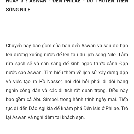
NGÀY 3 : ASWAN - ĐỀN PHILAE - DU THUYỀN TRÊN
SÔNG NILE
Chuyến bay bao gồm của bạn đến Aswan và sau đó bạn
lên đường xuống nước để lên tàu du lịch sông Nile. Tắm
rửa sạch sẽ và sẵn sàng để kinh ngạc trước cảnh Đập
nước cao Aswan. Tìm hiểu thêm về lịch sử xây dựng đập
và việc tạo ra Hồ Nasser, nơi đòi hỏi phải di dời hàng
nghìn công dân và các di tích rất quan trọng. Điều này
bao gồm cả Abu Simbel, trong hành trình ngày mai. Tiếp
tục đi đến Đảo Agilkia để khám phá Đền Isis ở Philae. Trở
lại Aswan và nghỉ đêm tại khách sạn.