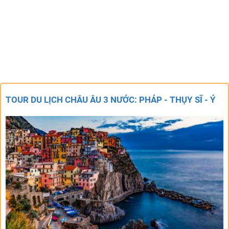
TOUR DU LỊCH CHÂU ÂU 3 NƯỚC: PHÁP - THỤY SĨ - Ý