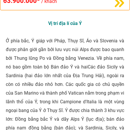
63.900.000
/ khách
Vị trí địa lí của Ý
Ở phía bắc, Ý giáp với Pháp, Thụy Sĩ, Áo và Slovenia và
được phân giới gần bởi lưu vực núi Alps được bao quanh
bởi Thung lũng Po và Đồng bằng Venezia. Về phía nam,
nó bao gồm toàn bộ Bán đảo Ý và haiCác đảo Sicily và
Sardinia (hai đảo lớn nhất của Địa Trung Hải), ngoài ra
còn có nhiều đảo nhỏ hơn. Các quốc gia có chủ quyền
của San Marino và thành phố Vatican nằm trong phạm vi
lãnh thổ của Ý, trong khi Campione d'Italia là một vùng
ngoại bang của Ý ở Thụy Sĩ. Ý được chia thành 3 khu vực
lớn: Đồng bằng bắc Ý và dãy Alps Ý (lục địa); bán đảo
phía nam đồng bằng (bán đảo); và Sardinia, Sicily, và