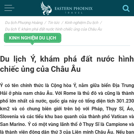
Du lịch Phượng Hoàng
/
Tin tức
/
Kinh nghiệm Du lịch
/
Du lịch Ý, khám phá đất nước hình chiếc ủng của Châu Âu
KINH NGHIỆM DU LỊCH
Du lịch Ý, khám phá đất nước hình
chiếc ủng của Châu Âu
Ý có tên chính thức là Cộng hòa Ý, nằm giữa biển Địa Trung
Hải ở phía nam châu Âu. Với Rome là thủ đô và cũng là thành
phố lớn nhất cả nước, quốc gia này có tổng diện tích 301.230
km2 và có chung biên giới trên bộ với Pháp, Thụy Sĩ, Áo,
Slovenia và các tiểu khu bao quanh của thành phố Vatican và
San Marino. Ý có một vùng lãnh thổ ở Thụy Sĩ là Campione và
là thành viên đông dân thứ 3 của Liên minh Châu Âu. Nếu bạn