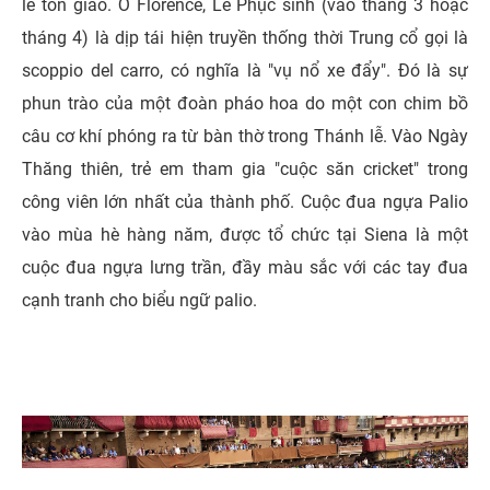
lễ tôn giáo. Ở Florence, Lễ Phục sinh (vào tháng 3 hoặc
tháng 4) là dịp tái hiện truyền thống thời Trung cổ gọi là
scoppio del carro, có nghĩa là "vụ nổ xe đẩy". Đó là sự
phun trào của một đoàn pháo hoa do một con chim bồ
câu cơ khí phóng ra từ bàn thờ trong Thánh lễ. Vào Ngày
Thăng thiên, trẻ em tham gia "cuộc săn cricket" trong
công viên lớn nhất của thành phố. Cuộc đua ngựa Palio
vào mùa hè hàng năm, được tổ chức tại Siena là một
cuộc đua ngựa lưng trần, đầy màu sắc với các tay đua
cạnh tranh cho biểu ngữ palio.