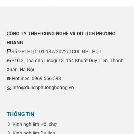
CÔNG TY TNHH CÔNG NGHỆ VÀ DU LỊCH PHƯỢNG
HOÀNG
🏁Số GPLHQT: 01-137/2022/TCDL-GP LHQT
🏡P10.2, Tòa nhà Licogi 13, 164 Khuất Duy Tiến, Thanh
Xuân, Hà Nội
☎️ Hotlines: 0969 566 598
📩 info@dulichphuonghoang.vn
THÔNG TIN
Kinh nghiệm Hội chợ
Kinh nghiệm Du lịch