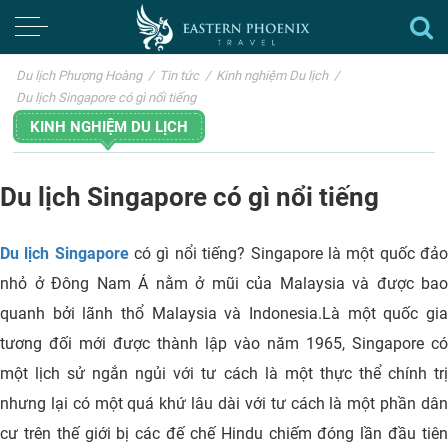
Du lịch Phượng Hoàng
/
Tin tức
/
Kinh nghiệm Du lịch
/
Du lịch Singapore có gì nổi tiếng
KINH NGHIỆM DU LỊCH
Du lịch Singapore có gì nổi tiếng
Du lịch Singapore
có gì nổi tiếng? Singapore là một quốc đả
nhỏ ở Đông Nam Á nằm ở mũi của Malaysia và được bao
quanh bởi lãnh thổ Malaysia và Indonesia.Là một quốc gia
tương đối mới được thành lập vào năm 1965, Singapore có
một lịch sử ngắn ngủi với tư cách là một thực thể chính trị
nhưng lại có một quá khứ lâu dài với tư cách là một phần dân
cư trên thế giới bị các đế chế Hindu chiếm đóng lần đầu tiên