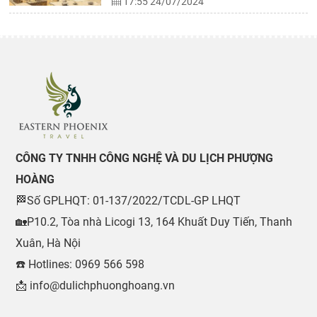
17:55 24/07/2024
CÔNG TY TNHH CÔNG NGHỆ VÀ DU LỊCH PHƯỢNG
HOÀNG
🏁Số GPLHQT: 01-137/2022/TCDL-GP LHQT
🏡P10.2, Tòa nhà Licogi 13, 164 Khuất Duy Tiến, Thanh
Xuân, Hà Nội
☎️ Hotlines: 0969 566 598
📩 info@dulichphuonghoang.vn
0969 566 598