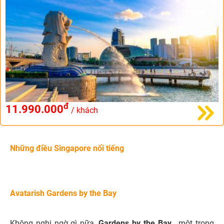
đ
11.990.000
/ khách
Những điều Singapore nổi tiếng
Avatarish Gardens by the Bay
Không nghi ngờ gì nữa,
Gardens by the Bay
, một trong