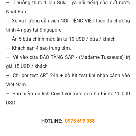
–
Thưởng thức 1 lẩu Suki - ya nổi tiếng của đất nước
Nhật Bản
–
Xe và Hướng dẫn viên NÓI TIẾNG VIỆT theo đủ chương
trình 4 ngày tại Singapore.
–
Ăn 5 bữa chính mức ăn từ 10 USD / bữa / khách
–
Khách sạn 4 sao trung tâm.
–
Vé vào cửa BẢO TÀNG SÁP - (Madame Tussauds) trị
giá 15 USD / khách
–
Chi phí test ART 24h + bộ Kit test khi nhập cảnh vào
Việt Nam.
–
Bảo hiểm du lịch Covid với mức đền bù tối đa 20.000
USD.
HOTLINE:
0975 699 988