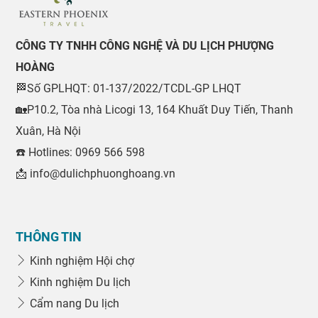
CÔNG TY TNHH CÔNG NGHỆ VÀ DU LỊCH PHƯỢNG
HOÀNG
🏁Số GPLHQT: 01-137/2022/TCDL-GP LHQT
🏡P10.2, Tòa nhà Licogi 13, 164 Khuất Duy Tiến, Thanh
Xuân, Hà Nội
☎️ Hotlines: 0969 566 598
📩 info@dulichphuonghoang.vn
THÔNG TIN
Kinh nghiệm Hội chợ
Kinh nghiệm Du lịch
0969 566 598
Cẩm nang Du lịch