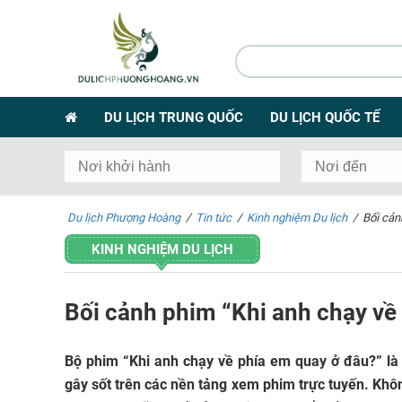
DU LỊCH TRUNG QUỐC
DU LỊCH QUỐC TẾ
Du lịch Phượng Hoàng
/
Tin tức
/
Kinh nghiệm Du lịch
/
Bối cản
KINH NGHIỆM DU LỊCH
Bối cảnh phim “Khi anh chạy về 
Bộ phim “Khi anh chạy về phía em quay ở đâu?” là 
gây sốt trên các nền tảng xem phim trực tuyến. Khôn