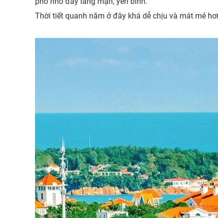
phố nhỏ đầy lãng mạn, yên bình.
Thời tiết quanh năm ở đây khá dễ chịu và mát mẻ hơn