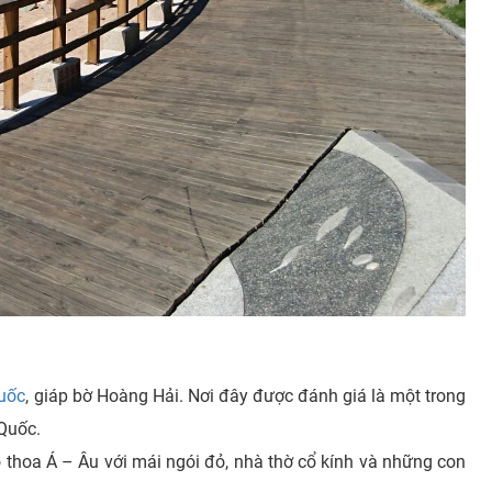
uốc
, giáp bờ Hoàng Hải. Nơi đây được đánh giá là một trong
Quốc.
thoa Á – Âu với mái ngói đỏ, nhà thờ cổ kính và những con