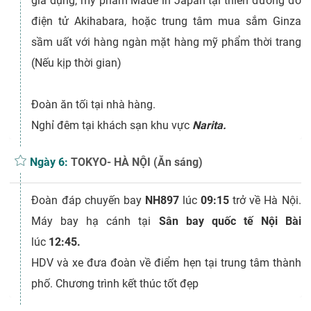
gia dụng, mỹ phẩm Made in Japan tại thiên đường đồ
điện tử Akihabara, hoặc trung tâm mua sắm Ginza
sầm uất với hàng ngàn mặt hàng mỹ phẩm thời trang
(Nếu kịp thời gian)
Đoàn ăn tối tại nhà hàng.
Nghỉ đêm tại khách sạn khu vực
Narita.
Ngày 6:
TOKYO- HÀ NỘI (Ăn sáng)
Đoàn đáp chuyến bay
NH897
lúc
09:15
trở về Hà Nội.
Máy bay hạ cánh tại
Sân bay quốc tế Nội Bài
lúc
12:45
.
HDV và xe đưa đoàn về điểm hẹn tại trung tâm thành
phố. Chương trình kết thúc tốt đẹp