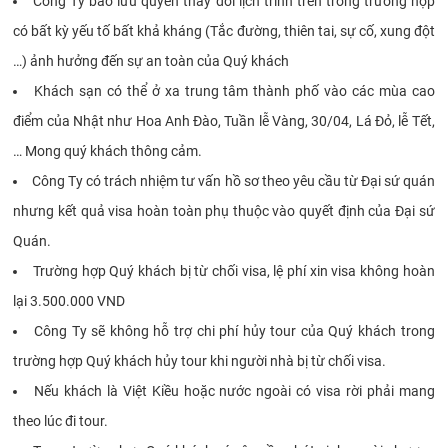
Công Ty bảo lưu quyền thay đổi lịch trình trên trong trường hợp
có bất kỳ yếu tố bất khả kháng (Tắc đường, thiên tai, sự cố, xung đột
…) ảnh hưởng đến sự an toàn của Quý khách
Khách sạn có thể ở xa trung tâm thành phố vào các mùa cao
điểm của Nhật như Hoa Anh Đào, Tuần lễ Vàng, 30/04, Lá Đỏ, lễ Tết,
… Mong quý khách thông cảm.
Công Ty có trách nhiệm tư vấn hồ sơ theo yêu cầu từ Đại sứ quán
nhưng kết quả visa hoàn toàn phụ thuộc vào quyết định của Đại sứ
Quán.
Trường hợp Quý khách bị từ chối visa, lệ phí xin visa không hoàn
lại 3.500.000 VND
Công Ty sẽ không hỗ trợ chi phí hủy tour của Quý khách trong
trường hợp Quý khách hủy tour khi người nhà bị từ chối visa.
Nếu khách là Việt Kiều hoặc nước ngoài có visa rời phải mang
theo lúc đi tour.