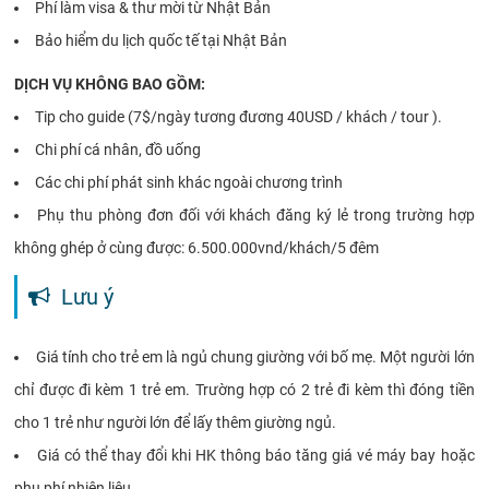
Phí làm visa & thư mời từ Nhật Bản
Bảo hiểm du lịch quốc tế tại Nhật Bản
DỊCH VỤ KHÔNG BAO GỒM:
Tip cho guide (7$/ngày tương đương 40USD / khách / tour ).
Chi phí cá nhân, đồ uống
Các chi phí phát sinh khác ngoài chương trình
Phụ thu phòng đơn đối với khách đăng ký lẻ trong trường hợp
không ghép ở cùng được: 6.500.000vnd/khách/5 đêm
Lưu ý
Giá tính cho trẻ em là ngủ chung giường với bố mẹ. Một người lớn
chỉ được đi kèm 1 trẻ em. Trường hợp có 2 trẻ đi kèm thì đóng tiền
cho 1 trẻ như người lớn để lấy thêm giường ngủ.
Giá có thể thay đổi khi HK thông báo tăng giá vé máy bay hoặc
phụ phí nhiên liệu