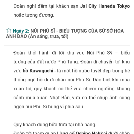
Đoàn nghỉ đêm tại khách sạn
Jal City Haneda Tokyo
hoặc tương đương.
Ngày 2:
NÚI PHÚ SĨ - BIỂU TƯỢNG CỦA SỨ SỞ HOA
ANH ĐÀO (Ăn sáng, trưa, tối)
Đoàn khởi hành đi tới khu vực Núi Phú Sỹ – biểu
tượng của đất nước Phù Tang. Đoàn di chuyển tới khu
vực
hồ Kawaguchi
- là một hồ nước tuyệt đẹp trong hệ
thống ngũ hồ dưới chân núi Phú Sĩ. Đặc biệt khi mùa
xuân tới, quý khách có thể vừa chiêm ngưỡng khung
cảnh mùa xuân Nhật Bản, vừa có thể chụp ảnh cùng
ngọn núi Phú Sĩ hùng vĩ phía sau.
Quý khách dung bữa trưa tại nhà hàng.
Đoàn tới tham quan
Làng cổ Oshino Hakkai
dưới chân