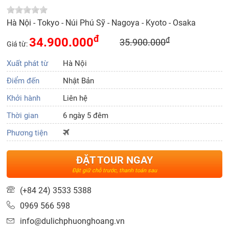
Hà Nội - Tokyo - Núi Phú Sỹ - Nagoya - Kyoto - Osaka
đ
34.900.000
đ
35.900.000
Giá từ:
Xuất phát từ
Hà Nội
Điểm đến
Nhật Bản
Khởi hành
Liên hệ
Thời gian
6 ngày 5 đêm
Phương tiện
ĐẶT TOUR NGAY
Đặt giữ chỗ trước, thanh toán sau
(+84 24) 3533 5388
0969 566 598
info@dulichphuonghoang.vn