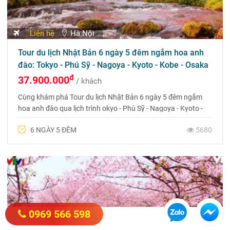
Liên hệ
Hà Nội
Tour du lịch Nhật Bản 6 ngày 5 đêm ngắm hoa anh
đào: Tokyo - Phú Sỹ - Nagoya - Kyoto - Kobe - Osaka
đ
37.900.000
/ khách
Cùng khám phá Tour du lịch Nhật Bản 6 ngày 5 đêm ngắm
hoa anh đào qua lịch trình okyo - Phú Sỹ - Nagoya - Kyoto -
Kobe - Osaka
6 NGÀY 5 ĐÊM
5680
0969 566 598