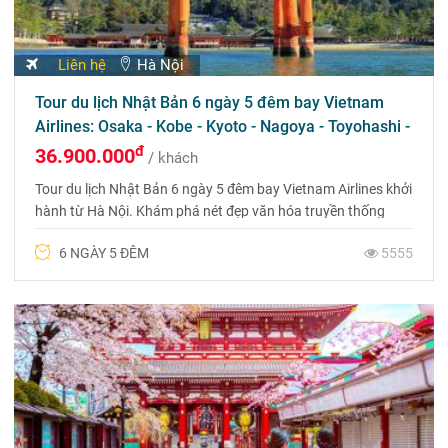
Liên hệ
Hà Nội
Tour du lịch Nhật Bản 6 ngày 5 đêm bay Vietnam
Airlines: Osaka - Kobe - Kyoto - Nagoya - Toyohashi -
Phú Sỹ - Tokyo
đ
36.900.000
/ khách
Tour du lịch Nhật Bản 6 ngày 5 đêm bay Vietnam Airlines khởi
hành từ Hà Nội. Khám phá nét đẹp văn hóa truyền thống
Nhật Bản và ngắm hoa anh đào.
6 NGÀY 5 ĐÊM
5555