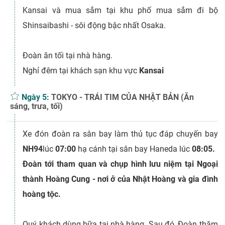
Kansai và mua sắm tại khu phố mua sắm đi bộ
Shinsaibashi - sôi động bậc nhất Osaka.
Đoàn ăn tối tại nhà hàng.
Nghỉ đêm tại khách sạn khu vực
Kansai
Ngày 5:
TOKYO - TRÁI TIM CỦA NHẬT BẢN (Ăn
sáng, trưa, tối)
Xe đón đoàn ra sân bay làm thủ tục đáp chuyến bay
NH94
lúc
07:00
hạ cánh tại sân bay Haneda lúc
08:05.
Đoàn
tới tham quan và chụp hình lưu niệm tại
Ngoại
thành Hoàng Cung
- nơi ở của Nhật Hoàng và gia đình
hoàng tộc.
Quý khách dùng bữa tại nhà hàng. Sau đó, Đoàn thăm