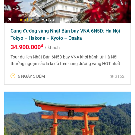
Liên hệ
Hà Nội
Cung đường vàng Nhật Bản bay VNA 6N5Đ: Hà Nội –
Tokyo – Hakone – Kyoto – Osaka
đ
34.900.000
/ khách
Tour du lịch Nhật Bản 6N5Đ bay VNA khởi hành từ Hà Nội
thưởng ngoạn sắc lá lá đỏ trên cung đường vàng HOT nhất
2024. Gọi ngay 0975 699 988 để được tư vấn.
6 NGÀY 5 ĐÊM
3152