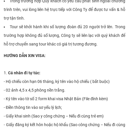
Trong trường hợp Quý khách có yêu cầu phát sinh ngoài chương
trình trên, vui lòng liên hệ trực tiếp với Công Ty để được tư vấn & hỗ
trợ tận tình.
Tour sẽ khởi hành khi số lượng đoàn đủ 20 người trở lên. Trong
trường hợp không đủ số lượng, Công ty sẽ liên lạc với quý khách để
hỗ trợ chuyển sang tour khác có giá trị tương đương.
HƯỚNG DẪN XIN VISA:
1.
Cá nhân đi tự túc:
- Hộ chiếu còn hạn 06 tháng, ký tên vào hộ chiếu ( bắt buộc)
- 02 ảnh 4,5 x 4,5 phông nền trắng.
- Ký tên vào tờ số 2 form khai visa Nhật Bản (File đính kèm)
- Điền thông tin vào sơ yếu lý lịch;
- Giấy khai sinh (Sao y công chứng – Nếu đi cùng trẻ em)
- Giấy đăng ký kết hôn hoặc hộ khẩu (Sao công chứng – Nếu đi cùng