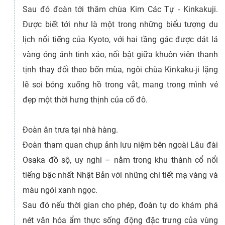
Sau đó đoàn tới thăm chùa Kim Các Tự - Kinkakuji.
Được biết tới như là một trong những biểu tượng du
lịch nổi tiếng của Kyoto, với hai tầng gác được dát lá
vàng óng ánh tinh xảo, nổi bật giữa khuôn viên thanh
tịnh thay đổi theo bốn mùa, ngôi chùa Kinkaku-ji lặng
lẽ soi bóng xuống hồ trong vắt, mang trong mình vẻ
đẹp một thời hưng thịnh của cố đô.
Đoàn ăn trưa tại nhà hàng.
Đoàn tham quan chụp ảnh lưu niệm bên ngoài Lâu đài
Osaka đồ sộ, uy nghi – nằm trong khu thành cổ nổi
tiếng bậc nhất Nhật Bản với những chi tiết mạ vàng và
màu ngói xanh ngọc.
Sau đó nếu thời gian cho phép, đoàn tự do khám phá
nét văn hóa ẩm thực sống động đặc trưng của vùng