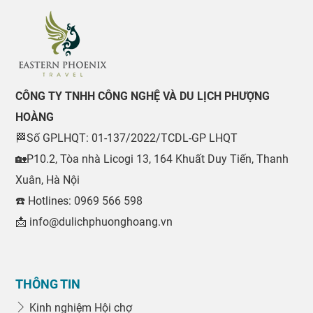
CÔNG TY TNHH CÔNG NGHỆ VÀ DU LỊCH PHƯỢNG
HOÀNG
🏁Số GPLHQT: 01-137/2022/TCDL-GP LHQT
🏡P10.2, Tòa nhà Licogi 13, 164 Khuất Duy Tiến, Thanh
Xuân, Hà Nội
☎️ Hotlines: 0969 566 598
📩 info@dulichphuonghoang.vn
THÔNG TIN
Kinh nghiệm Hội chợ