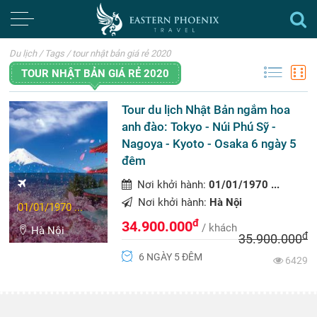
Du lịch
/
Tags
/
tour nhật bản giá rẻ 2020
TOUR NHẬT BẢN GIÁ RẺ 2020
Tour du lịch Nhật Bản ngắm hoa
anh đào: Tokyo - Núi Phú Sỹ -
Nagoya - Kyoto - Osaka 6 ngày 5
đêm
Nơi khởi hành:
01/01/1970 ...
Nơi khởi hành:
Hà Nội
01/01/1970 ...
đ
34.900.000
/ khách
Hà Nội
đ
35.900.000
6 NGÀY 5 ĐÊM
6429