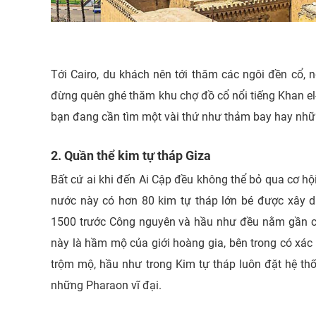
Tới Cairo, du khách nên tới thăm các ngôi đền cổ, 
đừng quên ghé thăm khu chợ đồ cổ nổi tiếng Khan el-
bạn đang cần tìm một vài thứ như thảm bay hay nh
2. Quần thể kim tự tháp Giza
Bất cứ ai khi đến Ai Cập đều không thể bỏ qua cơ hội
nước này có hơn 80 kim tự tháp lớn bé được xây 
1500 trước Công nguyên và hầu như đều nằm gần co
này là hầm mộ của giới hoàng gia, bên trong có xác
trộm mộ, hầu như trong Kim tự tháp luôn đặt hệ th
những Pharaon vĩ đại.