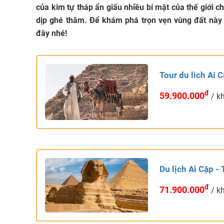
của kim tự tháp ẩn giấu nhiều bí mật của thế giới 
dịp ghé thăm. Để khám phá trọn vẹn vùng đất này 
đây nhé!
Tour du lich Ai 
đ
59.900.000
/ k
Du lịch Ai Cập -
đ
71.900.000
/ k