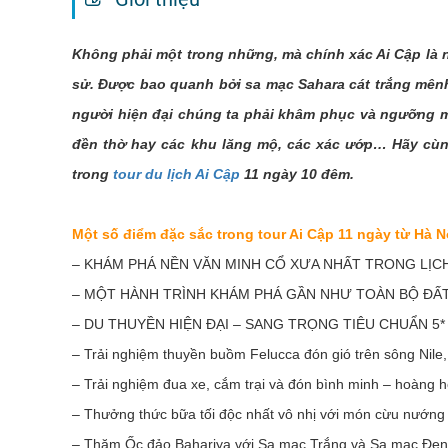
Không phải một trong những, mà chính xác Ai Cập là n
sử. Được bao quanh bởi sa mạc Sahara cát trắng mên
người hiện đại chúng ta phải khâm phục và ngưỡng m
đền thờ hay các khu lăng mộ, các xác ướp… Hãy cù
trong
tour du lịch Ai Cập
11 ngày 10 đêm.
Một số điểm đặc sắc trong tour Ai Cập 11 ngày từ Hà N
–
KHÁM PHÁ NỀN VĂN MINH CỔ XƯA NHẤT TRONG LỊCH
–
MỘT HÀNH TRÌNH KHÁM PHÁ GẦN NHƯ TOÀN BỘ ĐẤT
–
DU THUYỀN HIỆN ĐẠI – SANG TRỌNG TIÊU CHUẨN 5
–
Trải nghiệm thuyền buồm Felucca đón gió trên sông Nil
–
Trải nghiệm đua xe, cắm trại và đón bình minh – hoàng 
–
Thưởng thức bữa tối độc nhất vô nhị với món cừu nướng
–
Thăm Ốc đảo Bahariya với Sa mạc Trắng và Sa mạc Đen