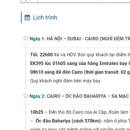
Lịch trình
Ngày 1:
HÀ NỘI – DUBAI - CAIRO (NGHỈ ĐÊM T
Tối: 22h00
Xe và HDV đón quý khách tại điểm hẹ
EK395 lúc 01h05 sáng của hãng Emirates bay C
08h10 sáng để đến Cairo (thời gian transit: 02 g
Quý khách nghỉ đêm trên máy bay
Ngày 2:
CAIRO – ỐC ĐẢO BAHARIYA – SA MẠC
10h25
– Đến thủ đô Cairo của Ai Cập, đoàn làm 
–
Ốc đảo Bahariya (cách 370km):
nằm ở phía T
vùng sa mạc cát mênh mông với nguồn nước nó