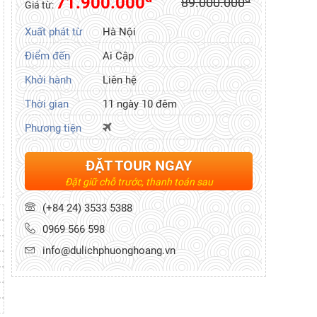
71.900.000
89.000.000
Giá từ:
Xuất phát từ
Hà Nội
Điểm đến
Ai Cập
Khởi hành
Liên hệ
Thời gian
11 ngày 10 đêm
Phương tiện
ĐẶT TOUR NGAY
Đặt giữ chỗ trước, thanh toán sau
(+84 24) 3533 5388
0969 566 598
info@dulichphuonghoang.vn