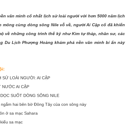
ền văn mình cổ nhất lịch sử loài người với hơn 5000 năm lịch
h mông cùng dòng sông Nile vỗ về, người Ai Cập cổ đã khiến
ộ về những công trình thế kỷ như Kim tự tháp, nhân sư, các
ng Du Lịch Phượng Hoàng khám phá nền văn minh bí ẩn này
ội:
 SỬ LOÀI NGƯỜI: AI CẬP
 NƯỚC AI CẬP
* DỌC SUỐT DÒNG SÔNG NILE
e, ngắm hai bên bờ Đông Tây của con sông này
hôn ở sa mạc Sahara
 kiểu sa mạc