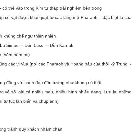
có thể vào trong Kim tự tháp trải nghiệm bên trong
p cổ vật được khai quật từ các lăng mộ Pharaoh – đặc biệt là của
 khủng chế ngự thiên nhiên
 Abu Simbel – Đền Luxor – Đền Karnak
ào thăm hầm mộ
ũng các vị Vua (nơi các Pharaoh và Hoàng hậu của thời kỳ Trung -
rung đông với cảnh đẹp đến tưởng như không có thật
 vô số loài cá nhiều màu, nhiều hình nhiều dạng. Lưu lại những
í tự túc lặn biển và chụp ảnh)
òng tránh quý khách nhàm chán