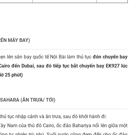
RÊN MÁY BAY)
n lên sân bay quốc tế Nội Bài làm thủ tục
đón
chuyến bay
airo đến Dubai, sau đó tiếp tục bắt chuyến bay EK927 lúc
iờ 25 phút)
 SAHARA (ĂN TRƯA/ TỐI)
thủ tục nhập cảnh và ăn trưa, sau đó khởi hành đi:
ây Nam của thủ đô Cairo, ốc đảo Bahariya nổi lên giữa một
ng tự nhiên trù phú. Suối nước cũng đem đến cho ốc đảo