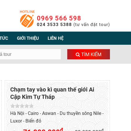
0969 566 598
024 3533 5388
(tư vấn đặt tour)
 TỨC
GIỚI THIỆU
LIÊN HỆ
TÌM KIẾM
Chạm tay vào kì quan thế giới Ai
Cập Kim Tự Tháp
Hà Nội - Cairo - Aswan - Du thuyền sông Nile -
Luxor - Biển đỏ
đ
đ