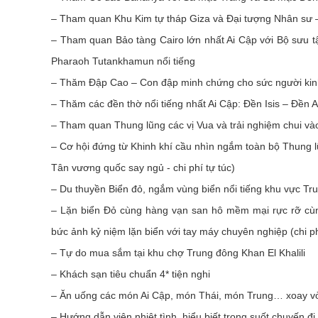
–
Tham quan Khu Kim tự tháp Giza và Đại tượng Nhân sư – 
–
Tham quan Bảo tàng Cairo lớn nhất Ai Cập với Bộ sưu tậ
Pharaoh Tutankhamun nổi tiếng
–
Thăm Đập Cao – Con đập minh chứng cho sức người kinh
–
Thăm các đền thờ nổi tiếng nhất Ai Cập: Đền Isis – Đền
–
Tham quan Thung lũng các vị Vua và trải nghiệm chui v
–
Cơ hội đứng từ Khinh khí cầu nhìn ngắm toàn bộ Thung l
Tân vương quốc say ngủ - chi phí tự túc)
–
Du thuyền Biển đỏ, ngắm vùng biển nổi tiếng khu vực T
–
Lặn biển Đỏ cùng hàng vạn san hô mềm mại rực rỡ cùng
bức ảnh kỷ niệm lặn biển với tay máy chuyên nghiệp (chi ph
–
Tự do mua sắm tại khu chợ Trung đông Khan El Khalili
–
Khách sạn tiêu chuẩn 4* tiện nghi
–
Ăn uống các món Ai Cập, món Thái, món Trung… xoay v
–
Hướng dẫn viên nhiệt tình, hiểu biết trong suốt chuyến đi