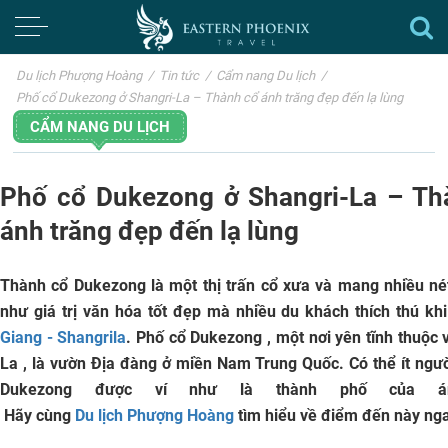
Du lịch Phượng Hoàng
/
Tin tức
/
Cẩm nang Du lịch
/
Phố cổ Dukezong ở Shangri-La – Thành cổ ánh trăng đẹp đến lạ lùng
CẨM NANG DU LỊCH
Phố cổ Dukezong ở Shangri-La – Th
ánh trăng đẹp đến lạ lùng
Thành cổ Dukezong
là một thị trấn cổ xưa và mang nhiều n
như giá trị văn hóa tốt đẹp mà nhiều du khách thích thú kh
Giang - Shangrila
.
Phố cổ Dukezong
, một nơi yên tĩnh thuộc 
La , là vườn Địa đàng ở miền Nam Trung Quốc. Có thể ít ngườ
Dukezong được ví như là thành phố của án
 Hãy cùng 
Du lịch Phượng Hoàng
 tìm hiểu về điểm đến này nga