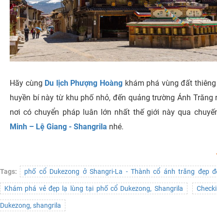
Hãy cùng
Du lịch Phượng Hoàng
khám phá vùng đất thiêng 
huyền bí này từ khu phố nhỏ, đến quảng trường Ánh Trăng r
nơi có chuyển pháp luân lớn nhất thế giới này qua chuyế
Minh – Lệ Giang - Shangrila
nhé.
Tags:
phố cổ Dukezong ở Shangri-La - Thành cổ ánh trăng đẹp đ
Khám phá vẻ đẹp lạ lùng tại phố cổ Dukezong, Shangrila
Checki
Dukezong, shangrila