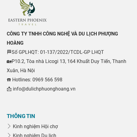
CÔNG TY TNHH CÔNG NGHỆ VÀ DU LỊCH PHƯỢNG
HOÀNG
🏁Số GPLHQT: 01-137/2022/TCDL-GP LHQT
🏡P10.2, Tòa nhà Licogi 13, 164 Khuất Duy Tiến, Thanh
Xuân, Hà Nội
☎️ Hotlines: 0969 566 598
📩 info@dulichphuonghoang.vn
THÔNG TIN
Kinh nghiệm Hội chợ
Kinh nghiệm Du lịch