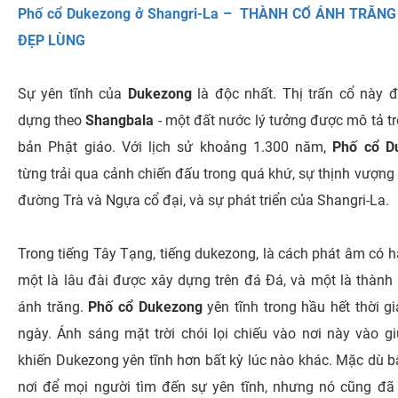
Phố cổ Dukezong ở Shangri-La – THÀNH CỔ ÁNH TRĂNG
ĐẸP LÙNG
Sự yên tĩnh của
Dukezong
là độc nhất. Thị trấn cổ này 
dựng theo
Shangbala
- một đất nước lý tưởng được mô tả tr
bản Phật giáo. Với lịch sử khoảng 1.300 năm,
Phố cổ D
từng trải qua cảnh chiến đấu trong quá khứ, sự thịnh vượng
đường Trà và Ngựa cổ đại, và sự phát triển của Shangri-La.
Trong tiếng Tây Tạng, tiếng dukezong, là cách phát âm có ha
một là lâu đài được xây dựng trên đá Đá, và một là thành
ánh trăng.
Phố cổ Dukezong
yên tĩnh trong hầu hết thời gi
ngày. Ánh sáng mặt trời chói lọi chiếu vào nơi này vào g
khiến Dukezong yên tĩnh hơn bất kỳ lúc nào khác. Mặc dù bâ
nơi để mọi người tìm đến sự yên tĩnh, nhưng nó cũng đã 