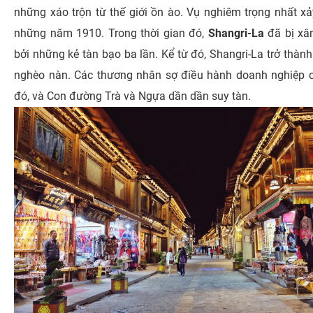
những xáo trộn từ thế giới ồn ào. Vụ nghiêm trọng nhất xả
những năm 1910. Trong thời gian đó,
Shangri-La
đã bị xâ
bởi những kẻ tàn bạo ba lần. Kể từ đó, Shangri-La trở thành
nghèo nàn. Các thương nhân sợ điều hành doanh nghiệp 
đó, và Con đường Trà và Ngựa dần dần suy tàn.