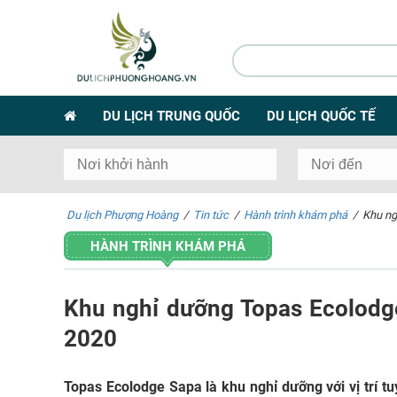
DU LỊCH TRUNG QUỐC
DU LỊCH QUỐC TẾ
Du lịch Phượng Hoàng
/
Tin tức
/
Hành trình khám phá
/
Khu ng
HÀNH TRÌNH KHÁM PHÁ
Khu nghỉ dưỡng Topas Ecolodg
2020
Topas Ecolodge Sapa
là khu nghỉ dưỡng với vị trí tu