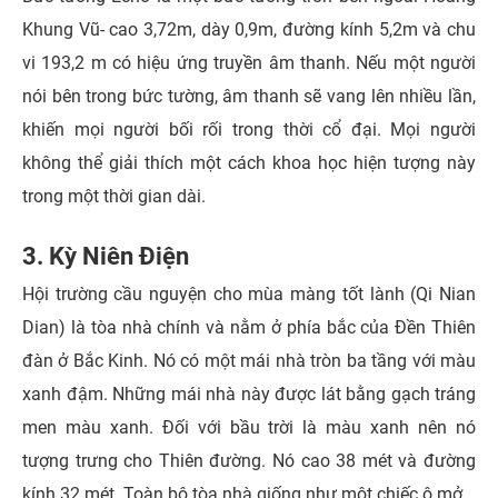
Khung Vũ- cao 3,72m, dày 0,9m, đường kính 5,2m và chu
vi 193,2 m có hiệu ứng truyền âm thanh. Nếu một người
nói bên trong bức tường, âm thanh sẽ vang lên nhiều lần,
khiến mọi người bối rối trong thời cổ đại. Mọi người
không thể giải thích một cách khoa học hiện tượng này
trong một thời gian dài.
3. Kỳ Niên Điện
Hội trường cầu nguyện cho mùa màng tốt lành (Qi Nian
Dian) là tòa nhà chính và nằm ở phía bắc của Đền Thiên
đàn ở Bắc Kinh. Nó có một mái nhà tròn ba tầng với màu
xanh đậm. Những mái nhà này được lát bằng gạch tráng
men màu xanh. Đối với bầu trời là màu xanh nên nó
tượng trưng cho Thiên đường. Nó cao 38 mét và đường
kính 32 mét. Toàn bộ tòa nhà giống như một chiếc ô mở.