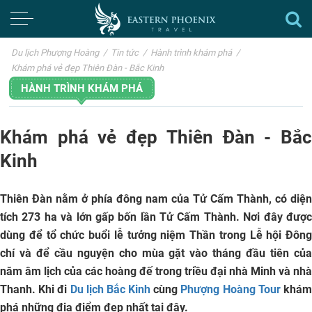
Du lịch Phượng Hoàng
/
Tin tức
/
Hành trình khám phá
/
Khám phá vẻ đẹp Thiên Đàn - Bắc Kinh
HÀNH TRÌNH KHÁM PHÁ
Khám phá vẻ đẹp Thiên Đàn - Bắc
Kinh
Thiên Đàn nằm ở phía đông nam của Tử Cấm Thành, có diện
tích 273 ha và lớn gấp bốn lần Tử Cấm Thành. Nơi đây được
dùng để tổ chức buổi lễ tưởng niệm Thần trong Lễ hội Đông
chí và để cầu nguyện cho mùa gặt vào tháng đầu tiên của
năm âm lịch của các hoàng đế trong triều đại nhà Minh và nhà
Thanh. Khi đi
Du lịch Bắc Kinh
cùng
Phượng Hoàng Tour
khá
phá những địa điểm đẹp nhất tại đây.