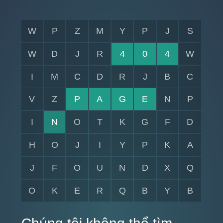
W
P
Z
M
Y
P
J
S
W
D
J
R
4
0
4
W
I
M
C
D
R
J
B
C
V
Z
P
A
G
E
N
P
I
N
O
T
K
G
F
D
H
O
J
I
Y
P
K
A
J
F
O
U
N
D
X
Q
O
K
E
R
Q
B
Y
B