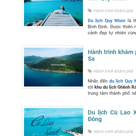
Hành trình khám phá
Du lịch Quy Nhơn
là t
Bình Định. Được thiên 
cảnh đẹp tự nhiên cùn
đầu tiên đặt chân đến 
cảm nhận được là thà
Những tuyến đường dọc 
Hành trình khám 
cong như một cánh diề
Sa
khúc tình ca…
Hành trình khám phá
Nhắc đến
du lịch Quy
tới
khu du lịch Ghềnh R
trung tâm thành phố n
du khách trong và ngoà
chiêm ngưỡng một vẻ 
những Bãi Đá Trứng, B
Du lịch Cù Lao 
mộ của thi sĩ tài hoa 
Đông
Hành trình khám phá