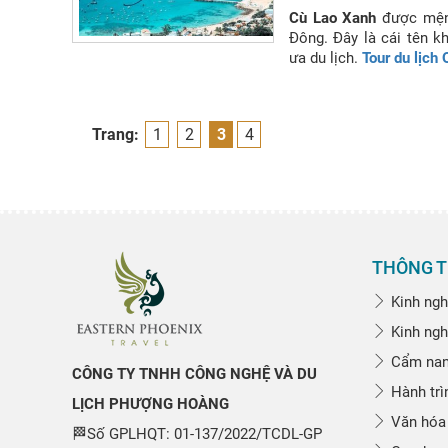
Cù Lao Xanh
được mệnh
Đông. Đây là cái tên k
ưa du lịch.
Tour du lịc
trình tuyệt đẹp dành c
Du lịch Phượng Hoàng
thôi nhé
Trang:
1
2
3
4
THÔNG T
Kinh ngh
Kinh ngh
Cẩm nang
CÔNG TY TNHH CÔNG NGHỆ VÀ DU
Hành trì
LỊCH PHƯỢNG HOÀNG
Văn hóa
🏁Số GPLHQT: 01-137/2022/TCDL-GP