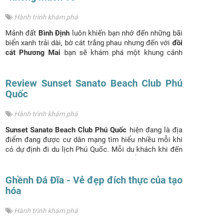
chơi vận động hay nằm dài trên bãi biển, Côn Đảo vẫn
rất chiều chuộng mọi yêu cầu của bạn.
Hành trình khám phá
Mảnh đất
Bình Định
luôn khiến bạn nhớ đến những bãi
biển xanh trải dài, bờ cát trắng phau nhưng đến với
đồi
cát Phương Mai
bạn sẽ khám phá một khung cảnh
khác vô cùng đẹp của đất võ.Hãy cùng
Du lịch
Phượng Hoàng
khám phá nơi đây để có trải nghiệm
thích thú hơn khi bạn đi
Review Sunset Sanato Beach Club Phú
du lịch Quy Nhơn
nhé.
Quốc
Hành trình khám phá
Sunset Sanato Beach Club Phú Quốc
hiện đang là địa
điểm đang được cư dân mạng tìm hiểu nhiều mỗi khi
có dự định đi du lịch Phú Quốc. Mỗi du khách khi đến
đây đều muốn được check in tại bãi biển này. Tại đây,
du khách có thể dành hàng giờ đồng hồ thong thả giữa
những ngôi nhà gỗ trên cây, giữa bãi cát vàng mịn
Ghềnh Đá Đĩa - Vẻ đẹp đích thực của tạo
màng, thả hồn mình chìm đắm vào hoàng hôn .Hôm
hóa
nay
Du lịch Phượng Hoàng
sẽ gợi ý đường đi đến
Sunset Sanato Beach Club Phú Quốc
để giúp bạn
Hành trình khám phá
thuận tiện
trong việc di chuyển nhé.