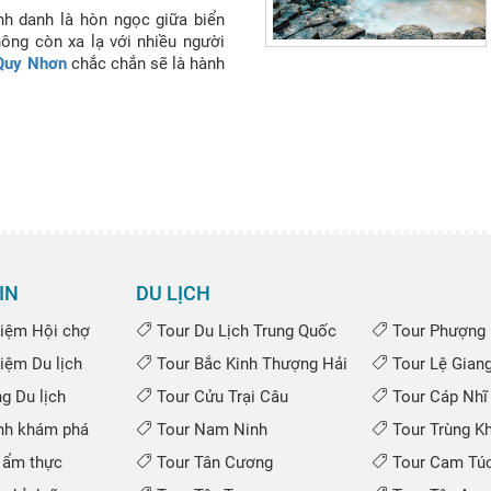
 danh là hòn ngọc giữa biển
hông còn xa lạ với nhiều người
h Quy Nhơn
chắc chắn sẽ là hành
ho bạn và người thân.Hãy cùng
khám phá điểm đến này ngay
IN
DU LỊCH
iệm Hội chợ
Tour Du Lịch Trung Quốc
Tour Phượng 
iệm Du lịch
Tour Bắc Kinh Thượng Hải
Tour Lệ Gian
 Du lịch
Tour Cửu Trại Câu
Tour Cáp Nhĩ
nh khám phá
Tour Nam Ninh
Tour Trùng K
 ẩm thực
Tour Tân Cương
Tour Cam Túc