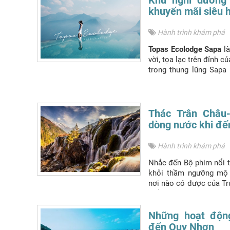
khuyến mãi siêu 
Hành trình khám phá
Topas Ecolodge Sapa
là
vời, tọa lạc trên đỉnh c
trong thung lũng Sapa
núi trùng điệp của mi
dừng chân lý tưởng c
lịch Sapa
Thác Trân Châu
dòng nước khi đế
Hành trình khám phá
Nhắc đến Bộ phim nổi t
khỏi thầm ngưỡng mộ 
nơi nào có được của Tr
điểm gây được nhiều 
Thác Trân Châu
. Cùn
phá vẻ đẹp nao lòng này
Những hoạt động
đến Quy Nhơn