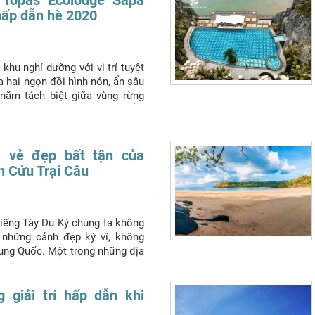
hấp dẫn hè 2020
 khu nghỉ dưỡng với vị trí tuyệt
ủa hai ngọn đồi hình nón, ẩn sâu
 nằm tách biệt giữa vùng rừng
ền núi phía Bắc. Đây là điểm
ho du khách đến tham quan
Du
- vẻ đẹp bất tận của
n Cửu Trại Câu
iếng Tây Du Ký chúng ta không
những cảnh đẹp kỳ vĩ, không
ung Quốc. Một trong những địa
ấn tượng với người hâm mộ là
g
Du lịch Phượng Hoàng
khám
 bạn nhé!
 giải trí hấp dẫn khi