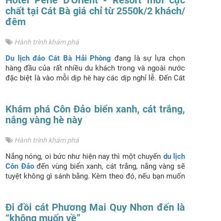
chất tại Cát Bà giá chỉ từ 2550k/2 khách/
đêm
Hành trình khám phá
Du lịch đảo Cát Bà Hải Phòng
đang là sự lựa chọn
hàng đầu của rất nhiều du khách trong và ngoài nước
đặc biệt là vào mỗi dịp hè hay các dịp nghỉ lễ. Đến Cát
Bà, du khách hoàn toàn choáng ngợp trước sự sang
trọng và tiện nghi của
Hôtel Perle D'Orient
- một
Resort mới cực chất tại nơi đây.
Khám phá Côn Đảo biển xanh, cát trắng,
nắng vàng hè này
Hành trình khám phá
Nắng nóng, oi bức như hiện nay thì một chuyến
du lịch
Côn Đảo
đến vùng biển xanh, cát trắng, nắng vàng sẽ
tuyệt không gì sánh bằng. Kèm theo đó, nếu bạn muốn
tránh xa phố thị nhộn nhịp, tìm kiếm một hòn đảo bình
yên, bỏ lại sau lưng mọi muộn phiền thì Côn Đảo là
một lựa chọn lý tưởng vô cùng trong dịp hè này. Kể cả
Đi đồi cát Phương Mai Quy Nhơn đến là
khi bạn không biết chơi gì ở Côn Đảo thì với những trò
“không muốn về”