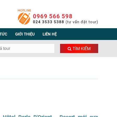
0969 566 598
024 3533 5388
(tư vấn đặt tour)
 TỨC
GIỚI THIỆU
LIÊN HỆ
TÌM KIẾM
Hôtel Perle D'Orient - Resort mới cực