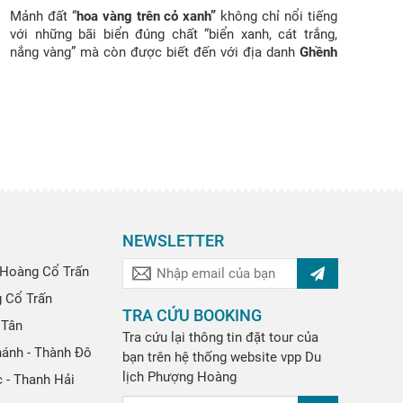
Mảnh đất “
hoa vàng trên cỏ xanh”
không chỉ nổi tiếng
với những bãi biển đúng chất “biển xanh, cát trắng,
nắng vàng” mà còn được biết đến với địa danh
Ghềnh
Đá Đĩa
– một tuyệt tác kỳ vĩ mà thiên nhiên ưu ái dành
cho tặng cho nơi đây. Hãy cùng xem những lý do nào
khiến cho điểm đến này thu hút đông đảo du khách
trong và ngoài nước kéo nhau nườm nượp đến tham
quan như vậy nhé!
NEWSLETTER
Hoàng Cổ Trấn
g Cổ Trấn
TRA CỨU BOOKING
 Tân
Tra cứu lại thông tin đặt tour của
hánh - Thành Đô
bạn trên hệ thống website
vpp
Du
lịch Phượng Hoàng
 - Thanh Hải