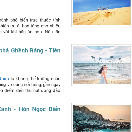
hành phố biển trực thuộc tỉnh
nhiên ưu ái ban tặng cho nhiều
g với khí hậu ôn hòa. Nếu lần
Quy Nhơn, điều đầu tiên bạn sẽ
nh phố nơi đây không xô bồ.
biển mát rượi. Bãi cát dài uốn
phá Ghềnh Ráng - Tiên
u. Tiếng sóng rì rào như hát
 Nhơn
là không thể không nhắc
áng
vô cùng nổi tiếng, gần ngay
ên điểm đến thu hút đông đảo
i nước tham quan, bạn sẽ được
đẹp thiên nhiên tuyệt mỹ từ
ãi Tiên Sa hay ghé thăm ngôi
Xanh - Hòn Ngọc Biển
nhưng bạc mệnh Hàn Mặc Tử.