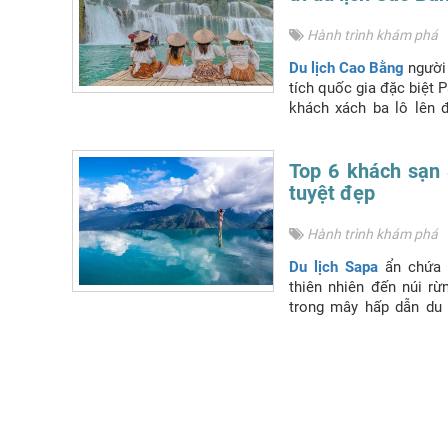
Hành trình khám phá
Du lịch Cao Bằng
người 
tích quốc gia đặc biệt P
khách xách ba lô lên 
thác kỳ vĩ mang tên 
Phượng Hoàng
khám ph
Top 6 khách sạn 
tuyệt đẹp
Hành trình khám phá
Du lịch Sapa
ẩn chứa b
thiên nhiên đến núi r
trong mây hấp dẫn du
“Sapa đẹp quên lối về
hùng vĩ, con người dân
đượm nghĩa tình. Dưới
gửi tới bạn Top 6 khá
đáng đồng tiền bát gạo
kỉ niệm đẹp tại vùng đất