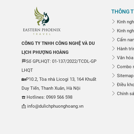
THÔNG T
Kinh ngh
Kinh ngh
Cẩm nang
CÔNG TY TNHH CÔNG NGHỆ VÀ DU
Hành trì
LỊCH PHƯỢNG HOÀNG
Văn hóa
🏁Số GPLHQT: 01-137/2022/TCDL-GP
Combo n
LHQT
Sitemap
🏡P10.2, Tòa nhà Licogi 13, 164 Khuất
Điều kho
Duy Tiến, Thanh Xuân, Hà Nội
Chính sá
☎️ Hotlines: 0969 566 598
📩 info@dulichphuonghoang.vn