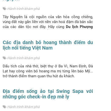
Hành trình khám phá
Tây Nguyên là cội nguồn của văn hóa cồng chiêng,
vùng đất này gắn liền với nền văn hoá đậm đà bản sắc
của các dân tộc nơi đây. Hãy cùng
Du lịch Phượng
Hoàng
đến với 10 địa điểm
du lịch Tây Nguyên
nổi
tiếng của ngay sau đây nhé!
Các địa danh bỏ hoang thành điểm du
lịch nổi tiếng Việt Nam
Hành trình khám phá
Dấu tích của nhà thờ, biệt thự ở Ba Vì, Nam Định, Đà
Lạt hay công viên bỏ hoang ma mị từng lên báo Mỹ...
trở thành điểm tham quan thu hút du khách.
Địa điểm sống ảo tại Swing Sapa với
những góc check-in đẹp mê ly
Hành trình khám phá