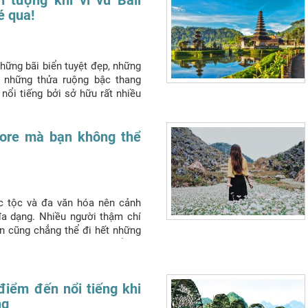
é qua!
hững bãi biển tuyệt đẹp, những
y những thửa ruộng bậc thang
nổi tiếng bởi sở hữu rất nhiều
ệt đẹp.
Hoàng
khám phá top 5 ngôi đền
ật nhất, du khách không nên bỏ
ore mà bạn không thể
c tộc và đa văn hóa nên cảnh
đa dạng. Nhiều người thậm chí
an cũng chẳng thể đi hết những
 này. Hãy lên lịch ngay để trải
pore.
điểm đến nổi tiếng khi
ng