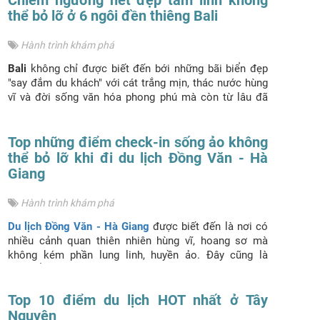
thể bỏ lỡ ở 6 ngôi đền thiêng Bali
Hành trình khám phá
Bali
không chỉ được biết đến bới những bãi biển đẹp
"say đắm du khách" với cát trắng mịn, thác nước hùng
vĩ và đời sống văn hóa phong phú mà còn từ lâu đã
được mệnh danh là quốc đảo của những ngôi đền.
Các ngôi đền ở Bali là một trong những điểm đến thú
vị nhất hòn đảo này. Khi có nhu cầu đi
Top những điểm check-in sống ảo không
du lịch Bali
thì
bạn nhớ note lại những điểm đến dưới đây mà
Du lịch
thể bỏ lỡ khi đi du lịch Đồng Văn - Hà
Phượng Hoàng
muốn gợi ý cho bạn khám phá 6 ngôi
Giang
đền linh thiêng bậc nhất Bali
Hành trình khám phá
Du lịch Đồng Văn - Hà Giang
được biết đến là nơi có
nhiều cảnh quan thiên nhiên hùng vĩ, hoang sơ mà
không kém phần lung linh, huyền ảo. Đây cũng là
địa điểm tuyệt vời cho những ai muốn check-in "sống
ảo". Hãy cùng
Du lịch Phượng Hoàng
điểm qua các
địa danh không thể bỏ lỡ khi tham quan
Top 10 điểm du lịch HOT nhất ở Tây
Đồng Văn
nhé.
Nguyên