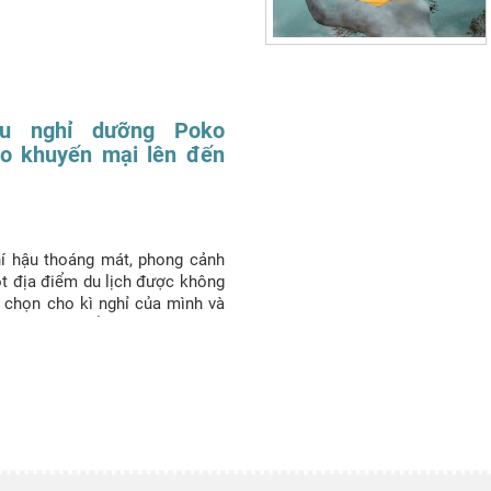
hu nghỉ dưỡng Poko
o khuyến mại lên đến
í hậu thoáng mát, phong cảnh
ột địa điểm du lịch được không
a chọn cho kì nghỉ của mình và
ảo
là một điểm dừng chân vô
bạn trẻ tận hưởng siêu phẩm
, vừa gần gũi vừa ấm áp nhưng