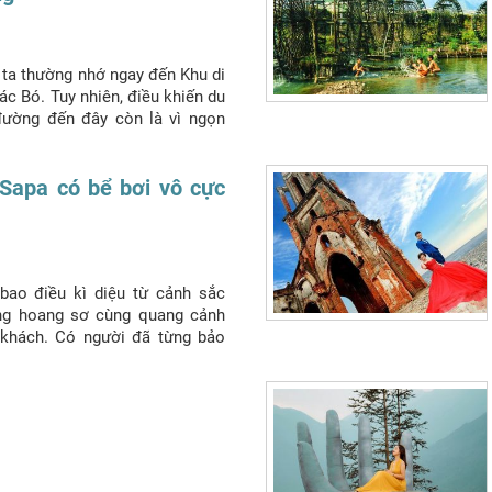
ta thường nhớ ngay đến Khu di
ác Bó. Tuy nhiên, điều khiến du
đường đến đây còn là vì ngọn
- Bản Giốc. Hãy cùng
Du Lịch
á nhé!
Sapa có bể bơi vô cực
ao điều kì diệu từ cảnh sắc
ừng hoang sơ cùng quang cảnh
 khách. Có người đã từng bảo
” bởi nơi đây sở hữu núi non
 tộc bình dị, trìu mến và thấm
 đây
Du lịch Phượng Hoàng
xin
ch sạn sapa có bể bơi vô cực
 sau đây để lưu giữ lại vô vàn
 núi rừng này nhé.