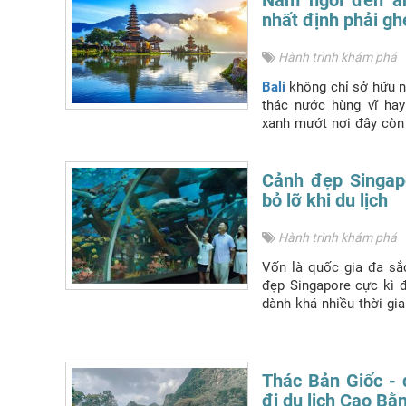
nhất định phải gh
Hành trình khám phá
Bali
không chỉ sở hữu n
thác nước hùng vĩ ha
xanh mướt nơi đây còn 
ngôi đền linh thiêng tuy
Cùng
Du lịch Phượng 
được đánh giá là nổi b
Cảnh đẹp Singap
qua khi đi
Du lịch Bali.
bỏ lỡ khi du lịch
Hành trình khám phá
Vốn là quốc gia đa sắ
đẹp Singapore cực kì 
dành khá nhiều thời gi
nơi đặc sắc của quốc gia
nghiệm cảnh đẹp Singa
Thác Bản Giốc - 
đi du lịch Cao Bằ