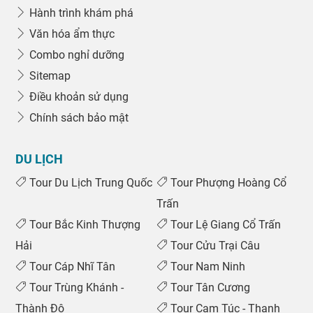
Hành trình khám phá
Văn hóa ẩm thực
Combo nghỉ dưỡng
Sitemap
Điều khoản sử dụng
Chính sách bảo mật
DU LỊCH
Tour Du Lịch Trung Quốc
Tour Phượng Hoàng Cổ
Trấn
Tour Bắc Kinh Thượng
Tour Lệ Giang Cổ Trấn
Hải
Tour Cửu Trại Câu
Tour Cáp Nhĩ Tân
Tour Nam Ninh
Tour Trùng Khánh -
Tour Tân Cương
0969 566 598
Thành Đô
Tour Cam Túc - Thanh