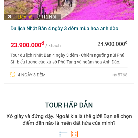
Liên hệ
Hà Nội
Du lịch Nhật Bản 4 ngày 3 đêm mùa hoa anh đào
đ
đ
24.900.000
23.900.000
/ khách
Tour du lịch Nhật Bản 4 ngày 3 đêm - Chiêm ngưỡng núi Phú
Sĩ - biểu tượng của xứ sở Phù Tang và ngắm hoa Anh Đào.
Liên hệ 0975 6999 88 để được tư vấn chi tiết.
4 NGÀY 3 ĐÊM
5768
TOUR HẤP DẪN
Xỏ giày và đứng dậy. Ngoài kia là thế giới! Bạn sẽ chọn
điểm đến nào là miền đất hứa của mình?