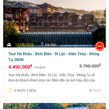
13/08/2026 ...
Hà Nội
Tour Hà Khẩu - Bình Biên - Di Lặc - Kiến Thủy - Mông
Tự 3N3Đ
đ
đ
5.790.000
4.490.000
/ khách
Tour Hà Khẩu - Bình Biên - Di Lặc - Kiến Thủy - Mông Tự sẽ
đưa du khách khám phá các điểm đến du lịch hấp dẫn của
Châu Hồng Hà không thể bỏ qua. Liên hệ 0969 566 598
3 NGÀY 3 ĐÊM
9429