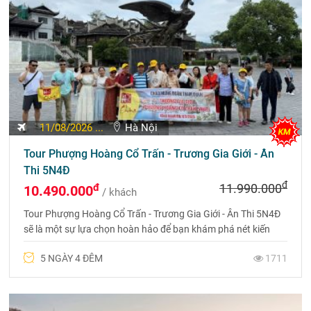
11/08/2026 ...
Hà Nội
Tour Phượng Hoàng Cổ Trấn - Trương Gia Giới - Ân
Thi 5N4Đ
đ
đ
11.990.000
10.490.000
/ khách
Tour Phượng Hoàng Cổ Trấn - Trương Gia Giới - Ân Thi 5N4Đ
sẽ là một sự lựa chọn hoàn hảo để bạn khám phá nét kiến
trúc độc đáo và những khung cảnh hùng vĩ đến ấn tượng.
5 NGÀY 4 ĐÊM
1711