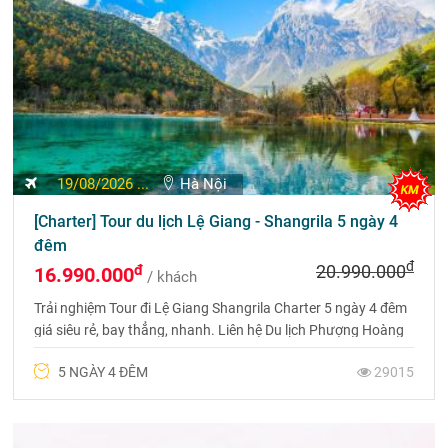
19/08/2026 ...
Hà Nội
[Charter] Tour du lịch Lệ Giang - Shangrila 5 ngày 4
đêm
đ
đ
20.990.000
16.990.000
/ khách
Trải nghiệm Tour đi Lệ Giang Shangrila Charter 5 ngày 4 đêm
giá siêu rẻ, bay thẳng, nhanh. Liên hệ Du lịch Phượng Hoàng
qua Hotline 0969 566 598 để có giá tốt
5 NGÀY 4 ĐÊM
29015