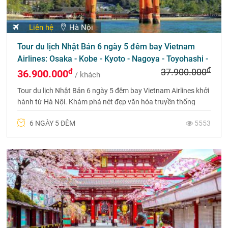
Liên hệ
Hà Nội
Tour du lịch Nhật Bản 6 ngày 5 đêm bay Vietnam
Airlines: Osaka - Kobe - Kyoto - Nagoya - Toyohashi -
đ
Phú Sỹ - Tokyo
đ
37.900.000
36.900.000
/ khách
Tour du lịch Nhật Bản 6 ngày 5 đêm bay Vietnam Airlines khởi
hành từ Hà Nội. Khám phá nét đẹp văn hóa truyền thống
Nhật Bản và ngắm hoa anh đào.
6 NGÀY 5 ĐÊM
5553