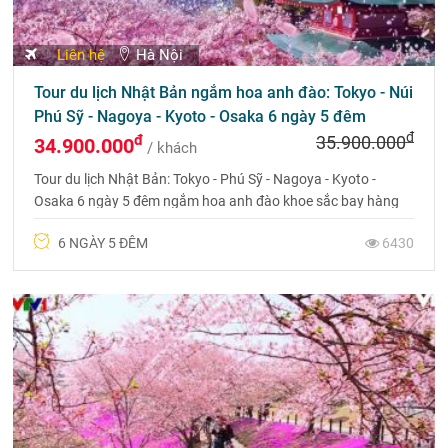
Liên hệ
Hà Nội
Tour du lịch Nhật Bản ngắm hoa anh đào: Tokyo - Núi
Phú Sỹ - Nagoya - Kyoto - Osaka 6 ngày 5 đêm
đ
đ
35.900.000
34.900.000
/ khách
Tour du lịch Nhật Bản: Tokyo - Phú Sỹ - Nagoya - Kyoto -
Osaka 6 ngày 5 đêm ngắm hoa anh đào khoe sắc bay hàng
không năm sao Nhật Bản
6 NGÀY 5 ĐÊM
6430