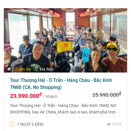
Liên hệ
Hà Nội
Tour Thượng Hải - Ô Trấn - Hàng Châu - Bắc Kinh
7N6Đ (CA, No Shopping)
đ
đ
25.990.000
23.990.000
/ khách
Tour Thượng Hải - Ô Trấn - Hàng Châu - Bắc Kinh 7N6Đ, NO
SHOPPING, bay Air China, khách sạn 4 sao, khám phá trọn
vẹn vẻ đẹp Trung Hoa. Liên hệ 0969 566 598.
7 NGÀY 6 ĐÊM
1579