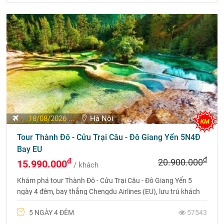
18/08/2026 ...
Hà Nội
Tour Thành Đô - Cửu Trại Câu - Đô Giang Yển 5N4Đ
Bay EU
đ
đ
20.900.000
15.990.000
/ khách
Khám phá tour Thành Đô - Cửu Trại Câu - Đô Giang Yển 5
ngày 4 đêm, bay thẳng Chengdu Airlines (EU), lưu trú khách
sạn 4 sao và chiêm ngưỡng vẻ đẹp thiên nhiên Tứ Xuyên.
5 NGÀY 4 ĐÊM
57543