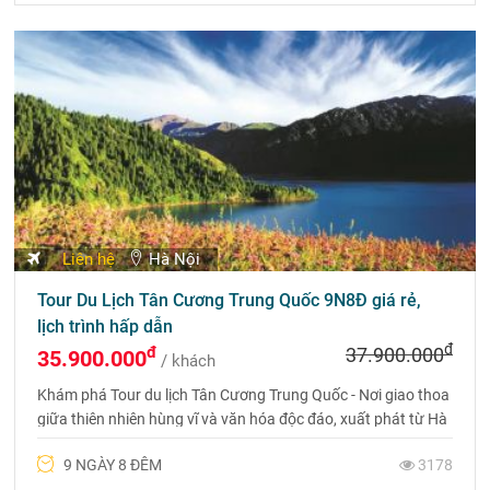
Liên hệ
Hà Nội
Tour Du Lịch Tân Cương Trung Quốc 9N8Đ giá rẻ,
lịch trình hấp dẫn
đ
đ
37.900.000
35.900.000
/ khách
Khám phá Tour du lịch Tân Cương Trung Quốc - Nơi giao thoa
giữa thiên nhiên hùng vĩ và văn hóa độc đáo, xuất phát từ Hà
Nội - Urumqi - Vịnh Ngũ Sắc - Kanas - Karamay.
9 NGÀY 8 ĐÊM
3178