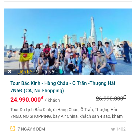
Liên hệ
Hà Nội
Tour Bắc Kinh - Hàng Châu - Ô Trấn -Thượng Hải
7N6Đ (CA, No Shopping)
đ
đ
26.990.000
24.990.000
/ khách
Tour Du Lịch Bắc Kinh, đi Hàng Châu, Ô Trấn, Thượng Hải
7N6Đ, NO SHOPPING, bay Air China, khách sạn 4 sao, khám
phá trọn vẹn vẻ đẹp Trung Hoa.
7 NGÀY 6 ĐÊM
1402