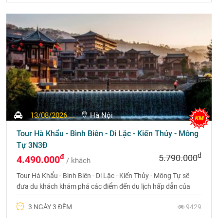
13/08/2026 ...
Hà Nội
Tour Hà Khẩu - Bình Biên - Di Lặc - Kiến Thủy - Mông
Tự 3N3Đ
đ
đ
5.790.000
4.490.000
/ khách
Tour Hà Khẩu - Bình Biên - Di Lặc - Kiến Thủy - Mông Tự sẽ
đưa du khách khám phá các điểm đến du lịch hấp dẫn của
Châu Hồng Hà không thể bỏ qua. Liên hệ 0969 566 598
3 NGÀY 3 ĐÊM
9429