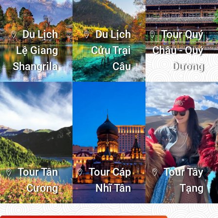
Du Lịch
Du Lịch
Tour Quý
Lệ Giang
Cửu Trại
Châu - Quý
Shangrila
Câu
Dương
Tour Tân
Tour Cáp
Tour Tây
Cương
Nhĩ Tân
Tạng