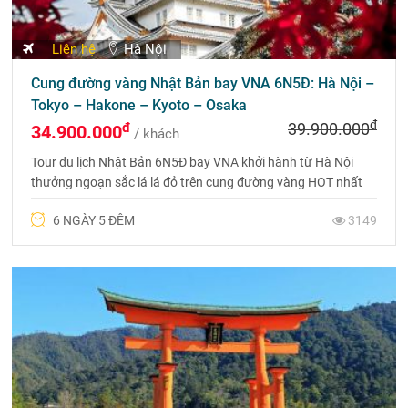
Liên hệ
Hà Nội
Cung đường vàng Nhật Bản bay VNA 6N5Đ: Hà Nội –
Tokyo – Hakone – Kyoto – Osaka
đ
đ
39.900.000
34.900.000
/ khách
Tour du lịch Nhật Bản 6N5Đ bay VNA khởi hành từ Hà Nội
thưởng ngoạn sắc lá lá đỏ trên cung đường vàng HOT nhất
2024. Gọi ngay 0975 699 988 để được tư vấn.
6 NGÀY 5 ĐÊM
3149