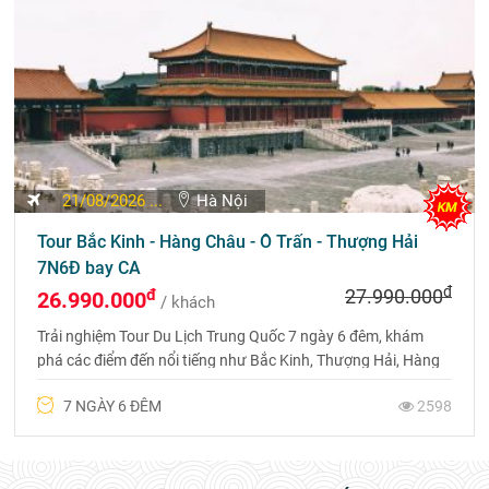
21/08/2026 ...
Hà Nội
Tour Bắc Kinh - Hàng Châu - Ô Trấn - Thượng Hải
7N6Đ bay CA
đ
đ
27.990.000
26.990.000
/ khách
Trải nghiệm Tour Du Lịch Trung Quốc 7 ngày 6 đêm, khám
phá các điểm đến nổi tiếng như Bắc Kinh, Thượng Hải, Hàng
Châu và Ô Trấn. Lưu trú tại khách sạn 4 sao địa phương và
7 NGÀY 6 ĐÊM
2598
bay thẳng cùng Air China (CA).