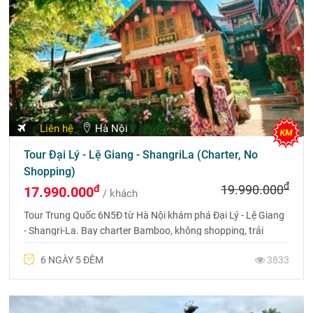
Liên hệ
Hà Nội
Tour Đại Lý - Lệ Giang - ShangriLa (Charter, No
Shopping)
đ
đ
19.990.000
17.990.000
/ khách
Tour Trung Quốc 6N5Đ từ Hà Nội khám phá Đại Lý - Lệ Giang
- Shangri-La. Bay charter Bamboo, không shopping, trải
nghiệm trọn vẹn cảnh sắc và văn hóa Tây Nam Trung Hoa.
6 NGÀY 5 ĐÊM
3833