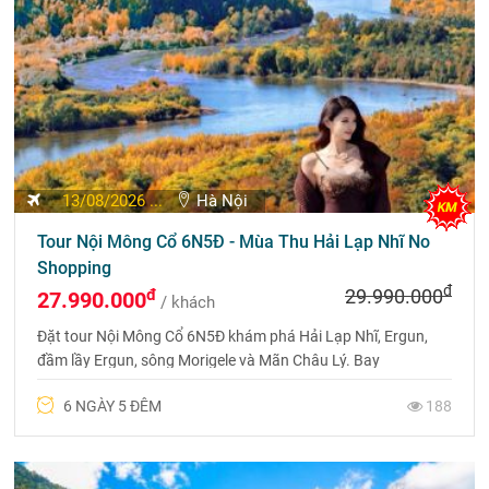
13/08/2026 ...
Hà Nội
Tour Nội Mông Cổ 6N5Đ - Mùa Thu Hải Lạp Nhĩ No
Shopping
đ
đ
29.990.000
27.990.000
/ khách
Đặt tour Nội Mông Cổ 6N5Đ khám phá Hải Lạp Nhĩ, Ergun,
đầm lầy Ergun, sông Morigele và Mãn Châu Lý. Bay
Shandong Airlines, no shopping. Liên hệ 0969 566 598
6 NGÀY 5 ĐÊM
188