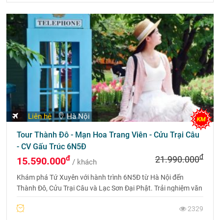
Liên hệ
Hà Nội
Tour Thành Đô - Mạn Hoa Trang Viên - Cửu Trại Câu
- CV Gấu Trúc 6N5Đ
đ
đ
21.990.000
15.590.000
/ khách
Khám phá Tứ Xuyên với hành trình 6N5Đ từ Hà Nội đến
Thành Đô, Cửu Trại Câu và Lạc Sơn Đại Phật. Trải nghiệm văn
hóa, thiên nhiên kỳ vĩ và ẩm thực nổi tiếng, với chuyến bay
2329
thẳng và khách sạn 5 sao.