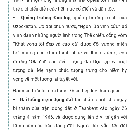
1947 là một trong những nhà hát opera tốt nhất trên
thế giới biểu diễn các tiết mục cổ điển và dân tộc.
Quảng trường Độc lập
, quảng trường chính của
Uzbekistan. Có đài phun nước, “Ngọn lửa vĩnh cửu” để
vinh danh những người lính trong Thế chiến, cổng vòm
“Khát vọng tốt đẹp và cao cả” được đội vương miện
bởi những chú chim hạnh phúc và thịnh vượng, con
đường “Ok Yul” dẫn đến Tượng đài Độc lập và một
tượng đài Mẹ hạnh phúc tượng trưng cho niềm hy
vọng về một tương lai tuyệt vời.
Đoàn ăn trưa tại nhà hàng, Đoàn tiếp tục tham quan:
Đài tưởng niệm động đất
, tác phẩm dành cho ngày
bi thảm của trận động đất ở Tashkent vào ngày 26
tháng 4 năm 1966, và được dựng lên ở vị trí gần với
tâm chấn của trận động đất. Người dân vẫn đến đài