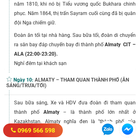
năm 1810, khi nó bị Tiểu vương quốc Bukhara chinh
phục. Năm 1864, thị trấn Sayram cuối cùng đã bị quân
đội Nga chiếm giữ.
Đoàn ăn tối tại nhà hàng. Sau bữa tối, đoàn di chuyển
ra sân bay đáp chuyến bay đi thành phố
Almaty CIT –
ALA (22:00-23:20).
Nghỉ đêm tại khách sạn
Ngày 10:
ALMATY – THAM QUAN THÀNH PHỐ (ĂN
SÁNG/TRƯA/TỐI)
Sau bữa sáng, Xe và HDV đưa đoàn đi tham quan
thành phố
Almaty
– là thành phố lớn nhất ở
Kazakhstan. Almaty nghĩa đen là "thành phố của
0969 566 598
những cây táo", và do khí hậu tương đối ôn hòa nên