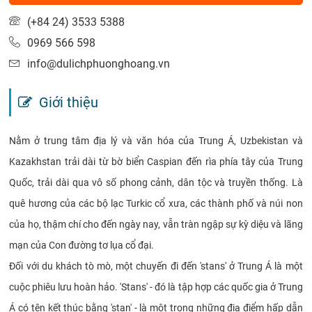
(+84 24) 3533 5388
0969 566 598
info@dulichphuonghoang.vn
Giới thiệu
Nằm ở trung tâm địa lý và văn hóa của Trung Á, Uzbekistan và
Kazakhstan trải dài từ bờ biển Caspian đến rìa phía tây của Trung
Quốc, trải dài qua vô số phong cảnh, dân tộc và truyền thống. Là
quê hương của các bộ lạc Turkic cổ xưa, các thành phố và núi non
của họ, thậm chí cho đến ngày nay, vẫn tràn ngập sự kỳ diệu và lãng
mạn của Con đường tơ lụa cổ đại.
Đối với du khách tò mò, một chuyến đi đến 'stans' ở Trung Á là một
cuộc phiêu lưu hoàn hảo. 'Stans' - đó là tập hợp các quốc gia ở Trung
Á có tên kết thúc bằng 'stan' - là một trong những địa điểm hấp dẫn