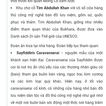
thời trước khi quân Mông Cổ xâm lược
Khu chợ cổ
Tim Abdullah Khan
với vô số cửa hàng
thủ công mỹ nghệ bán đồ lưu niệm, gốm sứ, quốc
phục và thảm. Tim Abdullah Khan, giống như nhiều
điểm tham quan khác của Bukhara, được đưa vào
Danh sách Di sản Thế giới của UNESCO.
Đoàn ăn trưa tại nhà hàng. Đoàn tiếp tục tham quan:
Sayfiddin's Caravanserai
– nguyên mẫu của một
khách sạn hiện đại. Caravanserai của Sayfiddin được
coi là nơi trú ẩn chủ yếu của các thương nhân giàu có
(bais) tham gia buôn bán vàng, ngọc trai, kim cương
và các kim loại quý khác. Hiện nay, ở lối vào
caravanserai cổ kính, có những cửa hàng nhỏ bán đồ
lưu niệm dân tộc và đồ thủ công mỹ nghệ như gợi nhớ
về một nơi buôn bán sôi động một thời, nơi hàng trăm