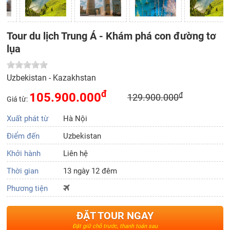
Tour du lịch Trung Á - Khám phá con đường tơ
lụa
Uzbekistan - Kazakhstan
đ
105.900.000
đ
129.900.000
Giá từ:
Xuất phát từ
Hà Nội
Điểm đến
Uzbekistan
Khởi hành
Liên hệ
Thời gian
13 ngày 12 đêm
Phương tiện
ĐẶT TOUR NGAY
Đặt giữ chỗ trước, thanh toán sau