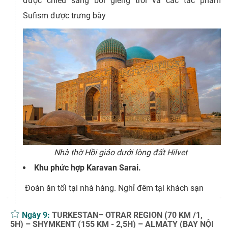
được chiếu sáng bởi giếng trời và các tác phẩm
Sufism được trưng bày
Nhà thờ Hồi giáo dưới lòng đất Hilvet
Khu phức hợp Karavan Sarai.
Đoàn ăn tối tại nhà hàng. Nghỉ đêm tại khách sạn
Ngày 9:
TURKESTAN– OTRAR REGION (70 KM /1,
5H) – SHYMKENT (155 KM - 2,5H) – ALMATY (BAY NỘI