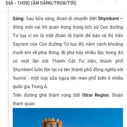
ĐỊA - 1H20) (ĂN SÁNG/TRƯA/TỐI)
Sáng:
Sau bữa sáng, đoàn di chuyển đến
Shymkent –
đóng một vai trò quan trọng trong lịch sử Con đường
Tơ lụa vì nó là một đoàn lữ hành để bảo vệ thị trấn
Sayram của Con đường Tơ lụa đó, nằm cách khoảng
mười km về phía đông. Bị phá hủy nhiều lần, trong đó
có một lần bởi Thành Cát Tư Hãn, thành phố
Shymkent luôn tồn tại và tên thành phố đồng nghĩa với
'kumis' - một loại sữa ngựa lên men phổ biến ở nhiều
quốc gia Trung Á.
Trên đường ghé thăm vùng đất
Otrar Region
. Đoàn
tham quan: