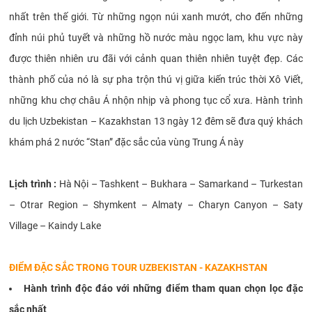
nhất trên thế giới. Từ những ngọn núi xanh mướt, cho đến những
đỉnh núi phủ tuyết và những hồ nước màu ngọc lam, khu vực này
được thiên nhiên ưu đãi với cảnh quan thiên nhiên tuyệt đẹp. Các
thành phố của nó là sự pha trộn thú vị giữa kiến ​​trúc thời Xô Viết,
những khu chợ châu Á nhộn nhịp và phong tục cổ xưa. Hành trình
du lịch Uzbekistan – Kazakhstan 13 ngày 12 đêm sẽ đưa quý khách
khám phá 2 nước “Stan” đặc sắc của vùng Trung Á này
Lịch trình :
Hà Nội – Tashkent – Bukhara – Samarkand – Turkestan
– Otrar Region – Shymkent – Almaty – Charyn Canyon – Saty
Village – Kaindy Lake
ĐIỂM ĐẶC SẮC TRONG TOUR UZBEKISTAN - KAZAKHSTAN
Hành trình độc đáo với những điểm tham quan chọn lọc đặc
sắc nhất