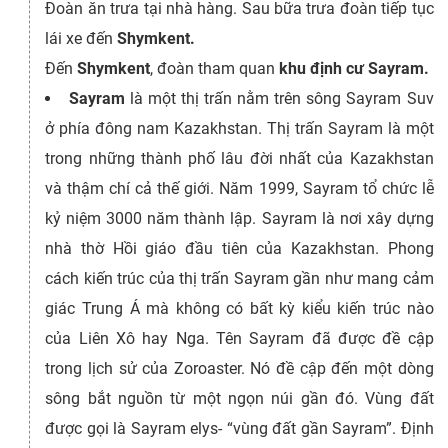
Đoàn ăn trưa tại nhà hàng. Sau bữa trưa đoàn tiếp tục
lái xe đến
Shymkent.
Đến
Shymkent
, đoàn tham quan
khu định cư Sayram.
Sayram
là một thị trấn nằm trên sông Sayram Suv
ở phía đông nam Kazakhstan. Thị trấn Sayram là một
trong những thành phố lâu đời nhất của Kazakhstan
và thậm chí cả thế giới. Năm 1999, Sayram tổ chức lễ
kỷ niệm 3000 năm thành lập. Sayram là nơi xây dựng
nhà thờ Hồi giáo đầu tiên của Kazakhstan. Phong
cách kiến trúc của thị trấn Sayram gần như mang cảm
giác Trung Á mà không có bất kỳ kiểu kiến trúc nào
của Liên Xô hay Nga. Tên Sayram đã được đề cập
trong lịch sử của Zoroaster. Nó đề cập đến một dòng
sông bắt nguồn từ một ngọn núi gần đó. Vùng đất
được gọi là Sayram elys- “vùng đất gần Sayram”. Định