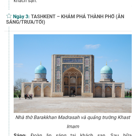
khách sạn.
Ngày 3:
TASHKENT – KHÁM PHÁ THÀNH PHỐ (ĂN
SÁNG/TRƯA/TỐI)
Nhà thờ Barakkhan Madrasah và quảng trường Khast
Imam
Sáng:
Đoàn ăn sáng tại khách sạn. Sau bữa