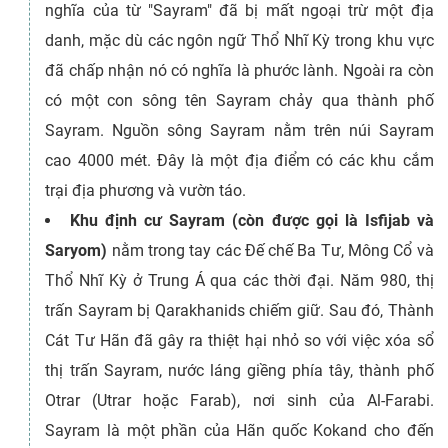
nghĩa của từ "Sayram" đã bị mất ngoại trừ một địa
danh, mặc dù các ngôn ngữ Thổ Nhĩ Kỳ trong khu vực
đã chấp nhận nó có nghĩa là phước lành. Ngoài ra còn
có một con sông tên Sayram chảy qua thành phố
Sayram. Nguồn sông Sayram nằm trên núi Sayram
cao 4000 mét. Đây là một địa điểm có các khu cắm
trại địa phương và vườn táo.
Khu định cư Sayram (còn được gọi là Isfijab và
Saryom)
nằm trong tay các Đế chế Ba Tư, Mông Cổ và
Thổ Nhĩ Kỳ ở Trung Á qua các thời đại. Năm 980, thị
trấn Sayram bị Qarakhanids chiếm giữ. Sau đó, Thành
Cát Tư Hãn đã gây ra thiệt hại nhỏ so với việc xóa sổ
thị trấn Sayram, nước láng giềng phía tây, thành phố
Otrar (Utrar hoặc Farab), nơi sinh của Al-Farabi.
Sayram là một phần của Hãn quốc Kokand cho đến