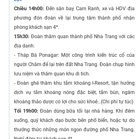
Chiều
14h00:
Đến sân bay Cam Ranh, xe và HDV địa
phương đón đoàn về lại trung tâm thành phố nhận
phòng khách sạn 4*.
15h30:
Đoàn thăm quan thành phố Nha Trang với các
địa danh:
- Tháp Bà Ponagar: Một công trình kiến trúc cổ của
người Chăm để lại trên đất Nha Trang. Đoàn chụp hình
lưu niệm và thăm quan khu di tích.
- Đoàn ghé thăm khu tắm khoáng I-Resort, tận hưởng
dịch vụ tắm khoáng nóng đặc biệt, tắm bùn, ngâm
khoáng thảo dược có lợi cho sức khoẻ…(Chi phí tự túc)
Tối
19h00:
Đoàn dùng bữa tối tại nhà hàng. Khi đêm
xuống, quý khách dạo bước bên phố biển, hoặc tự do
thưởng thức những món ngon đường phố Nha Trang.
Nghỉ đêm tại khách sạn 4*.