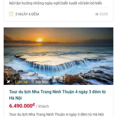
Nội tận hưởng những ngày nghỉ biển tuyệt vời bên bờ biển
trải dài, bầu trời xanh ngắt và trải nghiệm những dịch vụ vui
5 NGÀY 4 ĐÊM
5359
chơi giải trí đẳng cấp hàng đầu Việt Nam. Liên hệ đặt tour
09756 999 88
Liên hệ
Hà Nội
Tour du lịch Nha Trang Ninh Thuận 4 ngày 3 đêm từ
Hà Nội
đ
6.490.000
/ khách
Tour du lịch Nha Trang Ninh Thuận 4 ngày 3 đêm từ Hà Nội