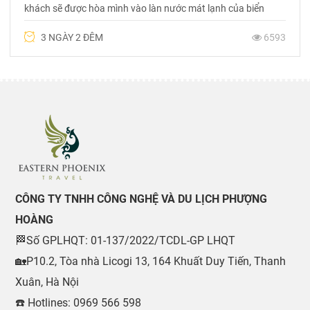
khách sẽ được hòa mình vào làn nước mát lạnh của biển
trong những ngày hè oi bức, được khám phá những rặng san
3 NGÀY 2 ĐÊM
6593
hô kỳ ảo, được trải nghiệm chương trình bar sôi động, vui
nhộn trên biển
CÔNG TY TNHH CÔNG NGHỆ VÀ DU LỊCH PHƯỢNG
HOÀNG
🏁Số GPLHQT: 01-137/2022/TCDL-GP LHQT
🏡P10.2, Tòa nhà Licogi 13, 164 Khuất Duy Tiến, Thanh
Xuân, Hà Nội
☎️ Hotlines: 0969 566 598