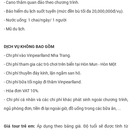
- Cano thăm quan đảo theo chương trình.
- Bảo hiểm du lịch suốt tuyến (mức đền bù tối đa 20,000,000đ/vụ).
- Nước uống: 1 chai/ngày/ 1 người
- Mũ du lịch.
DỊCH VỤ KHÔNG BAO GỒM
- Chi phí vào Vinpearlland Nha Trang.
- Chi phí tham gia các trò chơi trên biển tại Hòn Mun - Hòn Một
- Chi phí thuyền đáy kính, lặn ngắm san hô.
- Chi phí bữa tối ngày đi thăm Vinpearlland.
- Hóa đơn VAT 10%.
- Chi phí cá nhân và các chi phí khác phát sinh ngoài chương trình,
ngủ phòng đơn, tiền đi lại ngoài giờ, đồ uống trong các bữa ăn, ...
Giá tour trẻ em:
Áp dụng theo bảng giá. Độ tuổi sẽ được tính từ