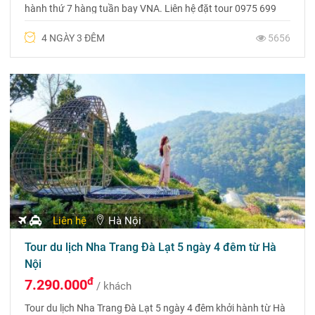
hành thứ 7 hàng tuần bay VNA. Liên hệ đặt tour 0975 699
988 để được tư vấn và nhận ưu đãi hấp dẫn từ Du lịch
4 NGÀY 3 ĐÊM
5656
Phượng Hoàng
Liên hệ
Hà Nội
Tour du lịch Nha Trang Đà Lạt 5 ngày 4 đêm từ Hà
Nội
đ
7.290.000
/ khách
Tour du lịch Nha Trang Đà Lạt 5 ngày 4 đêm khởi hành từ Hà