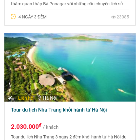
thăm quan tháp Bà Ponagar với những câu chuyện lịch sử
của người Chăm, được ngâm mình thư giãn trong bùn
4 NGÀY 3 ĐÊM
23085
khoáng nóng, thưởng thức những món ăn ngon, đặc sản
mang đậm hương vị miền Trung
Liên hệ
Hà Nội
Tour du lịch Nha Trang khởi hành từ Hà Nội
đ
2.030.000
/ khách
Tour du lịch Nha Trang 3 ngày 2 đêm khởi hành từ Hà Nội du