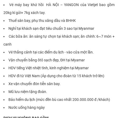
Vé máy bay khứ hồi HÀ NỘI – YANGON của Vietjet bao gồm
20kg kí gửi+ 7kg xách tay.
Thuế sân bay, phụ thu xăng dầu và BHHK
Nghỉ tại khách sạn đạt tiêu chuẩn 3 sao tại Myanmar
Các bữa ăn: ăn sáng tự chọn tại khách sạn; ăn chính: 6~7 món +
canh
Vé thắng cảnh tại các điểm du lịch - vào cửa một lần.
Vận chuyển bằng ôtô sạch đẹp, ĐH tại Myamar
HDV tiếng Việt nhiệt tình, kinh nghiệm tại Myamar
HDV đi từ Việt Nam (Áp dụng cho đoàn từ 15 khách trở lên)
Xe vận chuyển đón tiễn sân bay.
Mũ lưu niệm tặng đoàn.
Bảo hiểm du lịch (mức đền bù cao nhất 200.000.000 đ /khách)
Nước uống hàng ngày