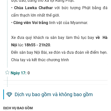
độc đáo, đang thờ Xá lợi Răng Phật.
•
Chùa Lawka Chathar
với bức tượng Phật bằng đá
cẩm thạch lớn nhất thế giới.
•
Công viên
Voi trắng
linh vật của Myanmar.
Xe đưa quý khách ra sân bay làm thủ tục bay
về Hà
Nội
lúc
18h55 - 21h20
.
Đến sân bay Nội Bài, xe đón và đưa đoàn về điểm hẹn.
Chia tay và kết thúc chương trình
Ngày 17:
0
Dịch vụ bao gồm và không bao gồm
DỊCH VỤ BAO GỒM