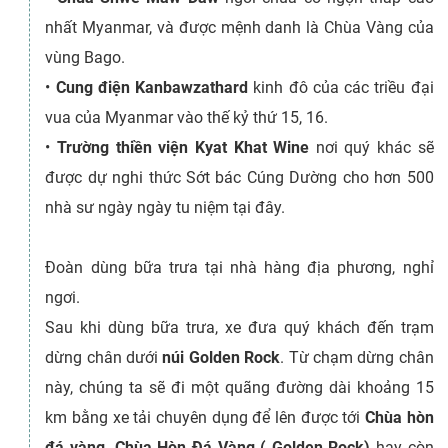
nhất Myanmar, và được mệnh danh là Chùa Vàng của
vùng Bago.
•
Cung điện Kanbawzathard
kinh đô của các triều đại
vua của Myanmar vào thế kỷ thứ 15, 16.
•
Trường thiền viện Kyat Khat Wine
nơi quý khác sẽ
được dự nghi thức Sớt bác Cúng Dường cho hơn 500
nhà sư ngày ngày tu niệm tại đây.
Đoàn dùng bữa trưa tại nhà hàng địa phương, nghỉ
ngơi.
Sau khi dùng bữa trưa, xe đưa quý khách đến trạm
dừng chân dưới
núi Golden Rock
. Từ chạm dừng chân
này, chúng ta sẽ đi một quãng đường dài khoảng 15
km bằng xe tải chuyên dụng để lên được tới
Chùa hòn
đá vàng
.
Chùa Hòn Đá Vàng ( Golden Rock)
hay còn