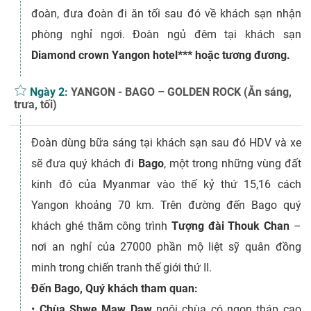
đoàn, đưa đoàn đi ăn tối sau đó về khách sạn nhận
phòng nghỉ ngơi. Đoàn ngủ đêm tại khách sạn
Diamond crown Yangon hotel*** hoặc tương đương.
Ngày 2:
YANGON - BAGO – GOLDEN ROCK (Ăn sáng,
trưa, tối)
Đoàn dùng bữa sáng tại khách sạn sau đó HDV và xe
sẽ đưa quý khách đi
Bago
, một trong những vùng đất
kinh đô của Myanmar vào thế kỷ thứ 15,16 cách
Yangon khoảng 70 km. Trên đường đến Bago quý
khách ghé thăm công trình
Tượng đài Thouk Chan
–
nơi an nghỉ của 27000 phần mộ liệt sỹ quân đồng
minh trong chiến tranh thế giới thứ II.
Đến Bago, Quý khách tham quan:
•
Chùa Shwe Maw Daw
ngôi chùa có ngọn tháp cao