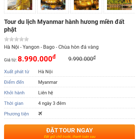
Tour du lịch Myanmar hành hương miền đất
phật
Hà Nội - Yangon - Bago - Chùa hòn đá vàng
đ
8.990.000
đ
9.990.000
Giá từ:
Xuất phát từ
Hà Nội
Điểm đến
Myanmar
Khởi hành
Liên hệ
Thời gian
4 ngày 3 đêm
Phương tiện
ĐẶT TOUR NGAY
Đặt giữ chỗ trước, thanh toán sau