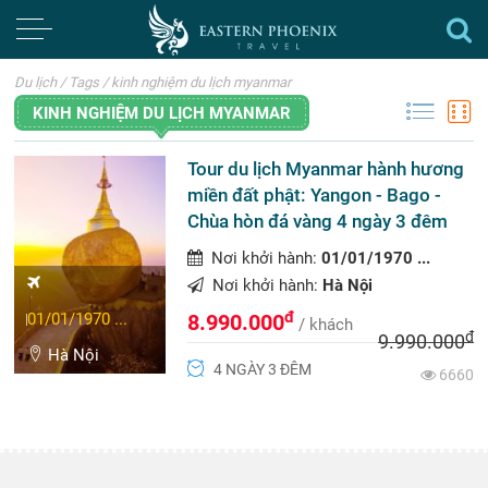
Du lịch
/
Tags
/
kinh nghiệm du lịch myanmar
KINH NGHIỆM DU LỊCH MYANMAR
Tour du lịch Myanmar hành hương
miền đất phật: Yangon - Bago -
Chùa hòn đá vàng 4 ngày 3 đêm
Nơi khởi hành:
01/01/1970 ...
Nơi khởi hành:
Hà Nội
đ
01/01/1970 ...
8.990.000
/ khách
đ
9.990.000
Hà Nội
4 NGÀY 3 ĐÊM
6660