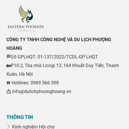
CÔNG TY TNHH CÔNG NGHỆ VÀ DU LỊCH PHƯỢNG
HOÀNG
🏁Số GPLHQT: 01-137/2022/TCDL-GP LHQT
🏡P10.2, Tòa nhà Licogi 13, 164 Khuất Duy Tiến, Thanh
Xuân, Hà Nội
☎️ Hotlines: 0969 566 598
📩 info@dulichphuonghoang.vn
THÔNG TIN
Kinh nghiệm Hội chợ