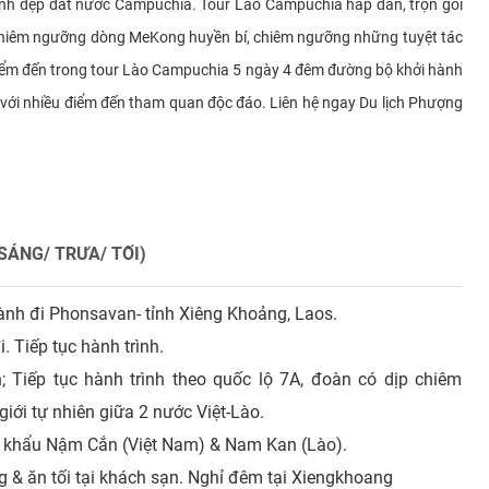
nh đẹp đất nước Campuchia. Tour Lào Campuchia hấp dẫn, trọn gói
c chiêm ngưỡng dòng MeKong huyền bí, chiêm ngưỡng những tuyệt tác
 điểm đến trong tour Lào Campuchia 5 ngày 4 đêm đường bộ khởi hành
 với nhiều điểm đến tham quan độc đáo. Liên hệ ngay Du lịch Phượng
SÁNG/ TRƯA/ TỐI)
ành đi Phonsavan- tỉnh Xiêng Khoảng, Laos.
 Tiếp tục hành trình.
Tiếp tục hành trình theo quốc lộ 7A, đoàn có dịp chiêm
iới tự nhiên giữa 2 nước Việt-Lào.
a khẩu Nậm Cắn (Việt Nam) & Nam Kan (Lào).
 & ăn tối tại khách sạn. Nghỉ đêm tại Xiengkhoang