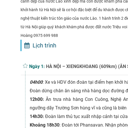
cảnh đẹp của nước Lào xinh đẹp mà còn được khám phá cả
khởi hành từ Hà Nội sẽ là cơ hội đặc biệt để du khách đượ
nghệ thuật kiến trúc tôn giáo của nước Lào. 1 hành trình 2
từ Hà Nội giúp quý khách khám phá được đất nước Triệu voi
Hoàng 0975 699 988
Lịch trình
Ngày 1:
HÀ NỘI – XIENGKHOANG (609km) (ĂN 
04h00
: Xe và HDV đón đoàn tại điểm hẹn khởi h
Đoàn dừng chân ăn sáng nhà hàng dọc đường đi.
12h00:
Ăn trưa nhà hàng Con Cuông, Nghệ An; 
ngưỡng dãy Trường Sơn hùng vĩ và cũng là biên g
14h30:
Đoàn làm thủ tục xuất nhập cảnh tại cử
Khoảng 18h30
: Đoàn tới Phansavan. Nhận phòng