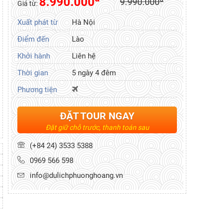
8.990.000
9.990.000
Giá từ:
Xuất phát từ
Hà Nội
Điểm đến
Lào
Khởi hành
Liên hệ
Thời gian
5 ngày 4 đêm
Phương tiện
ĐẶT TOUR NGAY
Đặt giữ chỗ trước, thanh toán sau
(+84 24) 3533 5388
0969 566 598
info@dulichphuonghoang.vn