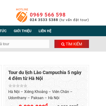
0969 566 598
024 3533 5388
(tư vấn đặt tour)
 TỨC
GIỚI THIỆU
LIÊN HỆ
TÌM KIẾM
Tour du lịch Lào Campuchia 5 ngày
4 đêm từ Hà Nội
Hà Nội – Xiêng Khoảng – Viên Chăn –
Udonthany – Paksan – Hà Nội
đ
đ