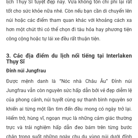
lịch Thụy Sĩ tuyệt đẹp này. Vừa không tốn chi phí lại rất
tốt cho sức khỏe nữa nhé. Còn nếu bạn cần di chuyển lên
núi hoặc các điểm tham quan khác với khoảng cách xa
hơn một chút thì có thể chọn đi tàu hỏa hay phương tiện
công cộng hoặc tự lái xe đều rất thuận tiện.
3. Các địa điểm du lịch nổi tiếng tại Interlaken
Thụy Sĩ
Đỉnh núi Jungfrau
Được mệnh danh là “Nóc nhà Châu Âu” Đỉnh núi
Jungfrau vẫn còn nguyên sức hấp dẫn bởi vẻ đẹp diễm lệ
của phong cảnh, núi tuyết cùng sự thanh bình nguyên sơ
khiến ai từng một lần tìm đến đều mong có ngày trở lại.
Hiểm trở, hùng vĩ, ngoạn mục là những cảm giác thường
trực và trải nghiệm hấp dẫn đeo bám trên từng bước
chân trong suốt những ngày chu du vùng núi dưới đỉnh