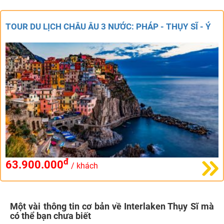
TOUR DU LỊCH CHÂU ÂU 3 NƯỚC: PHÁP - THỤY SĨ - Ý
đ
63.900.000
/ khách
Một vài thông tin cơ bản về Interlaken Thụy Sĩ mà
có thể bạn chưa biết