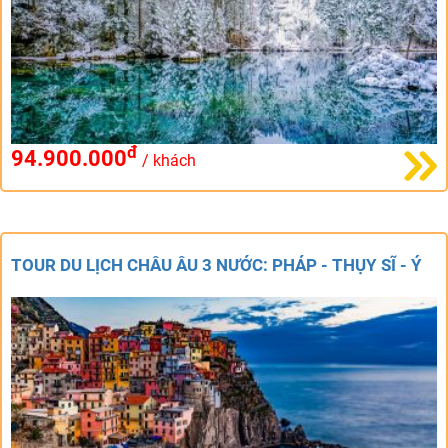
đ
94.900.000
/ khách
TOUR DU LỊCH CHÂU ÂU 3 NƯỚC: PHÁP - THỤY SĨ - Ý