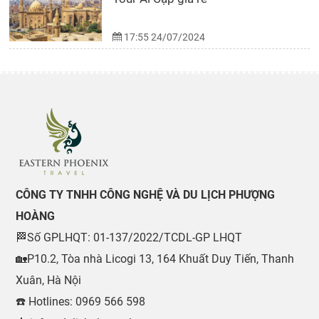
17:55 24/07/2024
CÔNG TY TNHH CÔNG NGHỆ VÀ DU LỊCH PHƯỢNG
HOÀNG
🏁Số GPLHQT: 01-137/2022/TCDL-GP LHQT
🏡P10.2, Tòa nhà Licogi 13, 164 Khuất Duy Tiến, Thanh
Xuân, Hà Nội
☎️ Hotlines: 0969 566 598