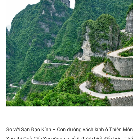
So với Sạn Đạo Kính – Con đường vách kính ở Thiên Môn
Sơn thì Quỷ Cốc Sạn Đạo có vẻ ít được biết đến hơn. Thế