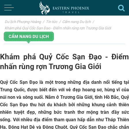
Du lịch Phượng Hoàng
/
Tin tức
/
Cẩm nang Du lịch
/
Khám phá Quỷ Cốc Sạn Đạo - Điểm nhấn rùng rợn Trương Gia Giới
CẨM NANG DU LỊCH
Khám phá Quỷ Cốc Sạn Đạo - Điểm
nhấn rùng rợn Trương Gia Giới
Quỷ Cốc Sạn Đạo là một trong những địa danh nổi tiếng tại
Trung Quốc, được biết đến với vẻ đẹp hoang sơ, hùng vĩ của
núi non và sông suối. Nằm ở Trương Gia Giới, tỉnh Hồ Bắc, Quỷ
Cốc Sạn Đạo thu hút du khách bởi những khung cảnh thiên
nhiên tuyệt đẹp, những bức tranh thơ mộng tràn đầy sức
sống. Với nhiều địa điểm tham quan hấp dẫn như Tháp Thiên
Hạ, Động Hạt Dẻ và Động Chuột, Quỷ Cốc Sạn Đạo chắc chắn