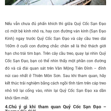
Nếu vẫn chưa đủ phấn khích thì giữa Quỷ Cốc Sạn Đạo
có một bệ kính nhô ra, hay con đường ván kính (Sạn Đạo
Kính) ngay trước Quỷ Cốc Sạn Đạo và cây cầu treo dài
160m ở cuối con đường chắc chăn sẽ là thử thách giới
hạn cho trái tim bạn. Trên cây cầu treo, quay lại nhìn Quỷ
Cốc Sạn Đạo, bạn có thể nhìn thấy một phần con đường
đó và cả đài quan sát trên Vân Mộng Tiên Đỉnh – đỉnh
núi cao nhất ở Thiên Môn Sơn. Sau khi tham quan, hãy
kết thúc trải nghiệm bằng cách ngồi tĩnh tâm trên cáp treo
nhỏ trở lại cổng vào, nhìn lại Quỷ Cốc Sạn Đạo xa dần
khỏi tầm mắt.
4.Chú ý gì khi tham quan Quỷ Cốc Sạn Đạo –