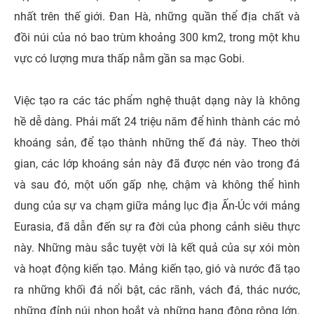
nhất trên thế giới. Đan Hà, những quần thể địa chất và
đồi núi của nó bao trùm khoảng 300 km2, trong một khu
vực có lượng mưa thấp nằm gần sa mạc Gobi.
Việc tạo ra các tác phẩm nghệ thuật dạng này là không
hề dễ dàng. Phải mất 24 triệu năm để hình thành các mỏ
khoáng sản, để tạo thành những thế đá này. Theo thời
gian, các lớp khoáng sản này đã được nén vào trong đá
và sau đó, một uốn gấp nhẹ, chậm và không thể hình
dung của sự va chạm giữa mảng lục địa Ấn-Úc với mảng
Eurasia, đã dẫn đến sự ra đời của phong cảnh siêu thực
này. Những màu sắc tuyệt vời là kết quả của sự xói mòn
và hoạt động kiến ​​tạo. Mảng kiến ​​tạo, gió và nước đã tạo
ra những khối đá nổi bật, các rãnh, vách đá, thác nước,
những đỉnh núi nhọn hoắt và những hang động rộng lớn.