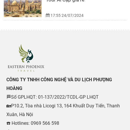
17:55 24/07/2024
CÔNG TY TNHH CÔNG NGHỆ VÀ DU LỊCH PHƯỢNG
HOÀNG
🏁Số GPLHQT: 01-137/2022/TCDL-GP LHQT
🏡P10.2, Tòa nhà Licogi 13, 164 Khuất Duy Tiến, Thanh
Xuân, Hà Nội
☎️ Hotlines: 0969 566 598