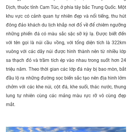
Dịch, thuộc tỉnh Cam Túc, ở phía tây bắc Trung Quốc. Một
khu vực có cảnh quan tự nhiên đẹp và nổi tiếng, thu hút
đông đảo khách du lịch khắp nơi đổ về để chiêm ngưỡng
những phiến đá có màu sắc sặc sỡ kỳ lạ. Được biết đến
với tên gọi là núi cầu vồng, với tổng diện tích là 322km
vuông với các dãy núi được hình thành nên từ nhiều lớp
sa thạch đỏ và trầm tích ép vào nhau trong suốt hơn 24
triệu năm. Theo thời gian các lớp đá này bị bao mòn, bắt
đầu lộ ra những đường sọc biến sắc tạo nên địa hình lởm
chởm với các khe núi, cột đá, khe suối, thác nước, thung
lung tự nhiên cùng các mảng màu rực rỡ vô cùng đẹp
mắt.