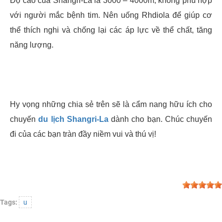
Độ cao của Shangri-La là 3000 – 4000m, không phù hợp
với người mắc bệnh tim. Nên uống Rhdiola để giúp cơ
thể thích nghi và chống lại các áp lực về thể chất, tăng
năng lượng.
Hy vọng những chia sẻ trên sẽ là cẩm nang hữu ích cho
chuyến
du lịch Shangri-La
dành cho bạn. Chúc chuyến
đi của các bạn tràn đầy niềm vui và thú vị!
Tags:
u