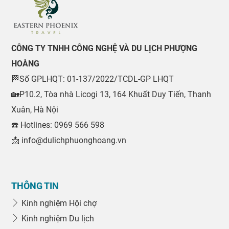
CÔNG TY TNHH CÔNG NGHỆ VÀ DU LỊCH PHƯỢNG
HOÀNG
🏁Số GPLHQT: 01-137/2022/TCDL-GP LHQT
🏡P10.2, Tòa nhà Licogi 13, 164 Khuất Duy Tiến, Thanh
Xuân, Hà Nội
☎️ Hotlines: 0969 566 598
📩 info@dulichphuonghoang.vn
THÔNG TIN
Kinh nghiệm Hội chợ
Kinh nghiệm Du lịch