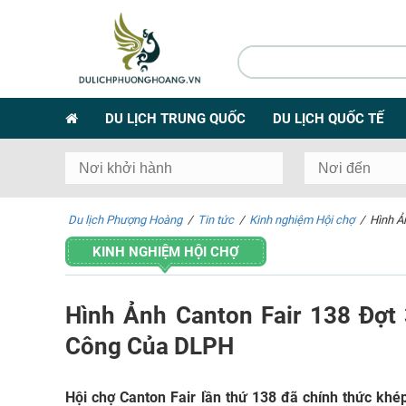
DU LỊCH TRUNG QUỐC
DU LỊCH QUỐC TẾ
Du lịch Phượng Hoàng
/
Tin tức
/
Kinh nghiệm Hội chợ
/
Hình Ả
KINH NGHIỆM HỘI CHỢ
Hình Ảnh Canton Fair 138 Đợt
Công Của DLPH
Hội chợ Canton Fair lần thứ 138 đã chính thức khé