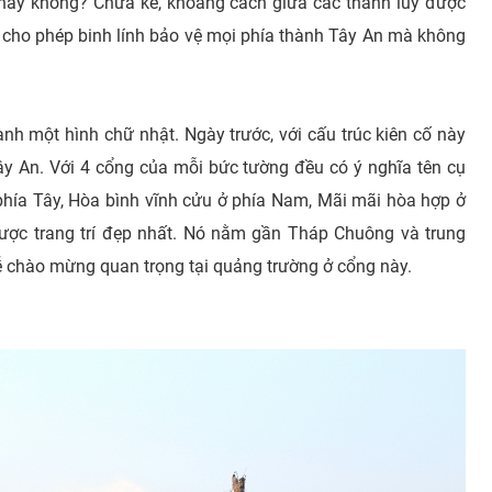
 hay không? Chưa kể, khoảng cách giữa các thành lũy được
n, cho phép binh lính bảo vệ mọi phía thành Tây An mà không
nh một hình chữ nhật. Ngày trước, với cấu trúc kiên cố này
ây An. Với 4 cổng của mỗi bức tường đều có ý nghĩa tên cụ
phía Tây, Hòa bình vĩnh cửu ở phía Nam, Mãi mãi hòa hợp ở
ược trang trí đẹp nhất. Nó nằm gần Tháp Chuông và trung
ễ chào mừng quan trọng tại quảng trường ở cổng này.