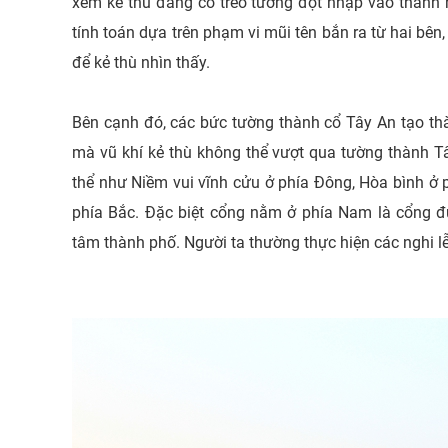
xem kẻ thù đang có trèo tường đột nhập vào thành
tính toán dựa trên phạm vi mũi tên bắn ra từ hai bê
để kẻ thù nhìn thấy.
Bên cạnh đó, các bức tường thành cổ Tây An tạo thà
mà vũ khí kẻ thù không thể vượt qua tường thành T
thể như Niềm vui vĩnh cửu ở phía Đông, Hòa bình ở 
phía Bắc. Đặc biệt cổng nằm ở phía Nam là cổng đ
tâm thành phố. Người ta thường thực hiện các nghi l