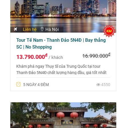
Liên hệ
Hà Nội
Tour Tế Nam - Thanh Đảo 5N4Đ | Bay thẳng
SC | No Shopping
đ
đ
16.990.000
13.790.000
/ khách
Khám phá ngay Thụy Sĩ của Trung Quốc tại tour
Thanh Đảo 5N4Đ chất lượng hàng đầu, giá tốt nhất
năm 2026 với lịch trình trọn vẹn. Liên hệ 0969 566
5 NGÀY 4 ĐÊM
4550
598