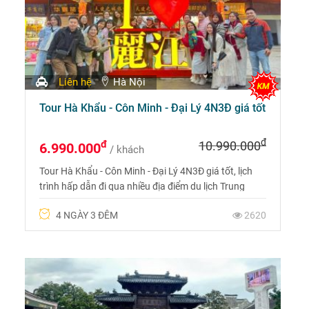
Liên hệ
Hà Nội
Tour Hà Khẩu - Côn Minh - Đại Lý 4N3Đ giá tốt
đ
đ
10.990.000
6.990.000
/ khách
Tour Hà Khẩu - Côn Minh - Đại Lý 4N3Đ giá tốt, lịch
trình hấp dẫn đi qua nhiều địa điểm du lịch Trung
Quốc nổi tiếng và được nhiều người lựa chọn, bạn
4 NGÀY 3 ĐÊM
2620
không nên bỏ lỡ từ Dulichphuonghoang