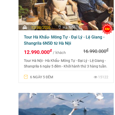
12/08/2026 ...
Hà Nội
Tour Hà Khẩu- Mông Tự - Đại Lý - Lệ Giang -
Shangrila 6N5Đ từ Hà Nội
đ
đ
16.990.000
12.990.000
/ khách
Tour Hà Nội - Hà Khẩu- Mông Tự - Đại Lý - Lệ Giang -
Shangrila 6 ngày 5 đêm - Khởi hành thứ 3 hàng tuần.
Liên hệ Hotline 0969 566 vđể được tư vấn chi tiết.
6 NGÀY 5 ĐÊM
15122