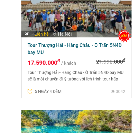
Liên hệ
Hà Nội
Tour Thượng Hải - Hàng Châu - Ô Trấn 5N4Đ
bay MU
đ
đ
21.990.000
17.590.000
/ khách
Tour Thượng Hải - Hàng Châu - Ô Trấn 5N4Đ bay MU
sẽ là một chuyến đi lý tưởng với lịch trình tour hấp
dẫn, khởi hành liên tục và giá tour hấp dẫn chưa
5 NGÀY 4 ĐÊM
3042
từng có.