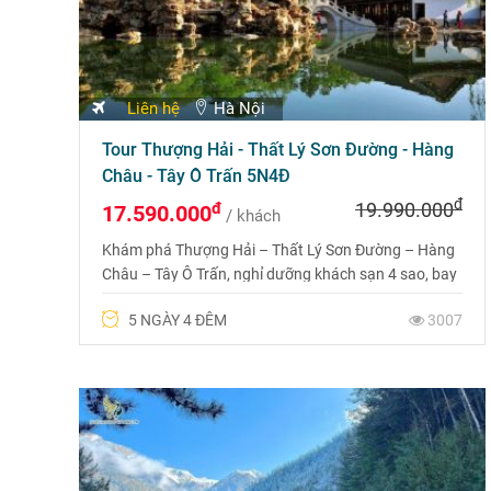
Liên hệ
Hà Nội
Tour Thượng Hải - Thất Lý Sơn Đường - Hàng
Châu - Tây Ô Trấn 5N4Đ
đ
đ
19.990.000
17.590.000
/ khách
Khám phá Thượng Hải – Thất Lý Sơn Đường – Hàng
Châu – Tây Ô Trấn, nghỉ dưỡng khách sạn 4 sao, bay
thẳng Vietnam Airlines, trải nghiệm trọn vẹn văn hóa
5 NGÀY 4 ĐÊM
3007
và cảnh sắc Trung Hoa!