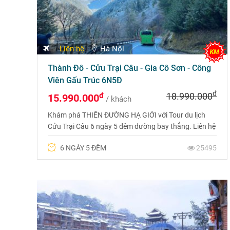
Liên hệ
Hà Nội
Thành Đô - Cửu Trại Câu - Gia Cô Sơn - Công
Viên Gấu Trúc 6N5Đ
đ
đ
18.990.000
15.990.000
/ khách
Khám phá THIÊN ĐƯỜNG HẠ GIỚI với Tour du lịch
Cửu Trại Câu 6 ngày 5 đêm đường bay thẳng. Liên hệ
Hotline 0969 566 598 để được tư vấn và có giá ưu
6 NGÀY 5 ĐÊM
25495
đãi nhất.