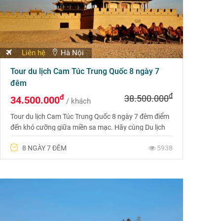
Liên hệ
Hà Nội
Tour du lịch Cam Túc Trung Quốc 8 ngày 7
đêm
đ
đ
38.500.000
34.500.000
/ khách
Tour du lịch Cam Túc Trung Quốc 8 ngày 7 đêm điểm
đến khó cưỡng giữa miền sa mạc. Hãy cùng Du lịch
Phượng Hoàng trải nghiệm chuyến đi hấp dẫn này
8 NGÀY 7 ĐÊM
5938
với giá ưu đãi nhất nhé