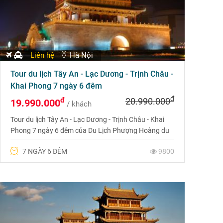
Liên hệ
Hà Nội
Tour du lịch Tây An - Lạc Dương - Trịnh Châu -
Khai Phong 7 ngày 6 đêm
đ
đ
20.990.000
19.990.000
/ khách
Tour du lịch Tây An - Lạc Dương - Trịnh Châu - Khai
Phong 7 ngày 6 đêm của Du Lịch Phượng Hoàng du
khách được khám phá Tây An, thủ đô nổi tiếng của
7 NGÀY 6 ĐÊM
9800
Trung Quốc với Lăng mộ của Tần Thủy Hoàng và
Con đường Tơ lụa huyền thoại; ngắm nhìn vẻ đẹp
lộng lẫy của hoa mẫu đơn Lạc Dương, quốc hoa của
Trung Quốc; thăm Phủ Khai Phong và tìm hiểu về giai
thoại nổi tiếng Bao Công ; khám phá nguồn gốc
Thiếu Lâm Tự, môn phái võ thuật nổi tiếng.