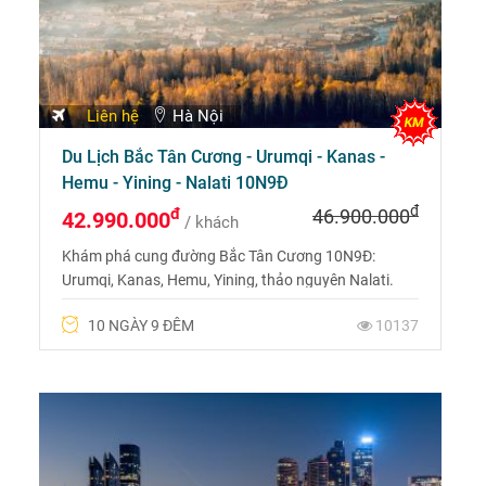
Liên hệ
Hà Nội
Du Lịch Bắc Tân Cương - Urumqi - Kanas -
Hemu - Yining - Nalati 10N9Đ
đ
đ
46.900.000
42.990.000
/ khách
Khám phá cung đường Bắc Tân Cương 10N9Đ:
Urumqi, Kanas, Hemu, Yining, thảo nguyên Nalati.
Bay thẳng tiện lợi, cảnh sắc hùng vĩ, trải nghiệm văn
10 NGÀY 9 ĐÊM
10137
hóa độc đáo. Liên hệ 0969 566 598