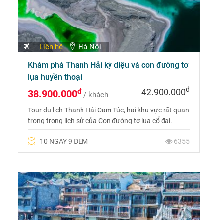
Liên hệ
Hà Nội
Khám phá Thanh Hải kỳ diệu và con đường tơ
lụa huyền thoại
đ
đ
42.900.000
38.900.000
/ khách
Tour du lịch Thanh Hải Cam Túc, hai khu vực rất quan
trọng trong lịch sử của Con đường tơ lụa cổ đại.
Hành trình được chọn lọc và độc đáo nhất cho năm
10 NGÀY 9 ĐÊM
6355
2024. Liên hệ ngay với Du Lịch Phượng Hoàng để
được tư vấn. Hotline: 0975 699 988