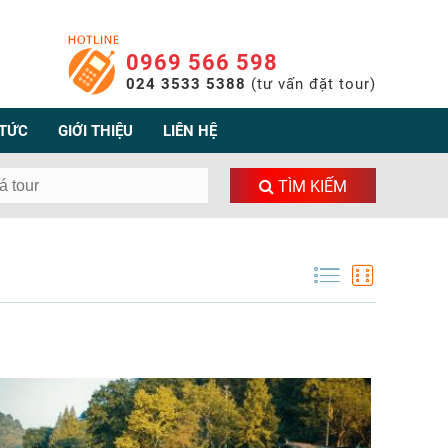
0969 566 598
024 3533 5388
(tư vấn đặt tour)
 TỨC
GIỚI THIỆU
LIÊN HỆ
TÌM KIẾM