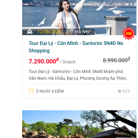
12/08/2026 ...
Hà Nội
Tour Đại Lý - Côn Minh - Santorini 5N4Đ No
Shopping
đ
đ
8.990.000
7.290.000
/ khách
Tour Đại Lý - Santorini - Côn Minh 5N4Đ khám phá
Vân Nam: Hà Khẩu, Đại Lý, Phương Dương Áp Thôn,
Santorini Trung Quốc. Khởi hành thứ 4 hàng tuần,
5 NGÀY 4 ĐÊM
629
tàu cao tốc & ô tô, No Shopping.