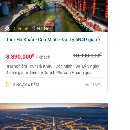
Liên hệ
Hà Nội
Tour Hà Khẩu - Côn Minh - Đại Lý 5N4Đ giá rẻ
đ
đ
10.990.000
8.390.000
/ khách
Trải nghiệm Tour Hà Khẩu - Côn Minh - Đại Lý 5 ngày
4 đêm giá rẻ. Liên hệ Du lịch Phượng Hoàng qua
Hotline 0969 566 598 để được tư vấn.
5 NGÀY 4 ĐÊM
11679