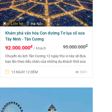
Liên hệ
Hà Nội
Khám phá văn hóa Con đường Tơ lụa cổ xưa
Tây Ninh - Tân Cương
đ
đ
95.000.000
92.000.000
/ khách
Chuyến du lịch Tân Cương 12 ngày thú vị này sẽ đưa
bạn lần theo dấu chân của những du khách thời xưa
và thưởng thức truyền thuyết về Con đường Tơ lụa.
13 NGÀY 12 ĐÊM
3901
Bên cạnh đó, bạn cũng sẽ được hòa mình vào những
cảnh quan đa dạng và đẹp đẽ hiểm trở của biên giới
phía Tây xa xôi của Trung Quốc