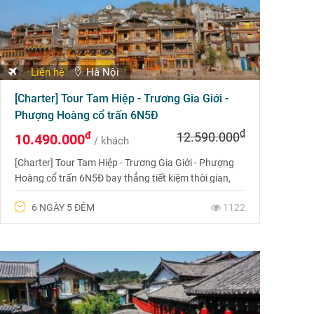
Liên hệ
Hà Nội
[Charter] Tour Tam Hiệp - Trương Gia Giới -
Phượng Hoàng cổ trấn 6N5Đ
đ
đ
12.590.000
10.490.000
/ khách
[Charter] Tour Tam Hiệp - Trương Gia Giới - Phượng
Hoàng cổ trấn 6N5Đ bay thẳng tiết kiệm thời gian,
hành trình mới lạ, đặc sắc với mức giá tốt nhất, khởi
6 NGÀY 5 ĐÊM
1122
hành liên tục.