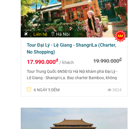
Liên hệ
Hà Nội
Tour Đại Lý - Lệ Giang - ShangriLa (Charter,
No Shopping)
đ
đ
19.990.000
17.990.000
/ khách
Tour Trung Quốc 6N5Đ từ Hà Nội khám phá Đại Lý -
Lệ Giang - Shangri-La. Bay charter Bamboo, không
shopping, trải nghiệm trọn vẹn cảnh sắc và văn hóa
6 NGÀY 5 ĐÊM
3824
Tây Nam Trung Hoa.