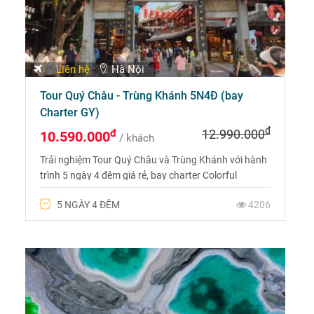
Liên hệ
Hà Nội
Tour Quý Châu - Trùng Khánh 5N4Đ (bay
Charter GY)
đ
đ
12.990.000
10.590.000
/ khách
Trải nghiệm Tour Quý Châu và Trùng Khánh với hành
trình 5 ngày 4 đêm giá rẻ, bay charter Colorful
Guizhou Airlines. Liên hệ 0969 566 598
5 NGÀY 4 ĐÊM
4206