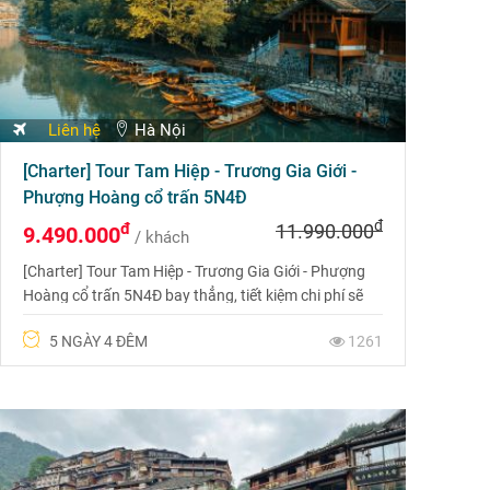
Liên hệ
Hà Nội
[Charter] Tour Tam Hiệp - Trương Gia Giới -
Phượng Hoàng cổ trấn 5N4Đ
đ
đ
11.990.000
9.490.000
/ khách
[Charter] Tour Tam Hiệp - Trương Gia Giới - Phượng
Hoàng cổ trấn 5N4Đ bay thẳng, tiết kiệm chi phí sẽ
đem đến cho bạn một chuyến du lịch Trung Quốc trên
5 NGÀY 4 ĐÊM
1261
cả mong đợi