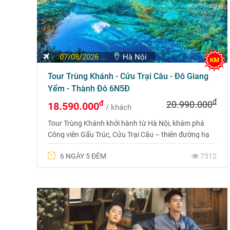
07/08/2026 ...
Hà Nội
Tour Trùng Khánh - Cửu Trại Câu - Đô Giang
Yểm - Thành Đô 6N5Đ
đ
đ
20.990.000
18.590.000
/ khách
Tour Trùng Khánh khởi hành từ Hà Nội, khám phá
Công viên Gấu Trúc, Cửu Trại Câu – thiên đường hạ
giới, Ngưỡng Thiên Oa, Cẩm Lý, Hồng Nhai Động và
6 NGÀY 5 ĐÊM
7512
ga tàu Lý Tử Bá độc đáo.