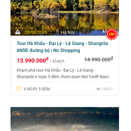
28/08/2026 ...
Hà Nội
Tour Hà Khẩu - Đại Lý - Lệ Giang - Shangrila
6N5Đ đường bộ | No Shopping
đ
đ
14.990.000
13.990.000
/ khách
Khám phá tour Hà Khẩu - Đại Lý - Lệ Giang -
Shangrila 6 ngày 5 đêm, tham quan Núi Tuyết Ngọc
Long, Bạch Thủy Hà, Tu viện Tùng Tán Lâm. Tour
6 NGÀY 5 ĐÊM
16667
không mua sắm, di chuyển ô tô và tàu cao tốc