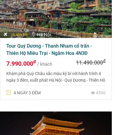
Liên hệ
Hà Nội
Tour Quý Dương - Thanh Nham cổ trấn -
Thiên Hộ Miêu Trại - Ngắm Hoa 4N3Đ
đ
đ
11.490.000
7.990.000
/ khách
Khám phá Quý Châu sắc màu kỳ bí với hành trình 4
ngày 3 đêm, xuất phát Hà Nội - Quý Dương - Thiên Hộ
Miêu Trại – hành trình ngắm hoa rực rỡ. Liên hệ 0969
4 NGÀY 3 ĐÊM
4590
566 598