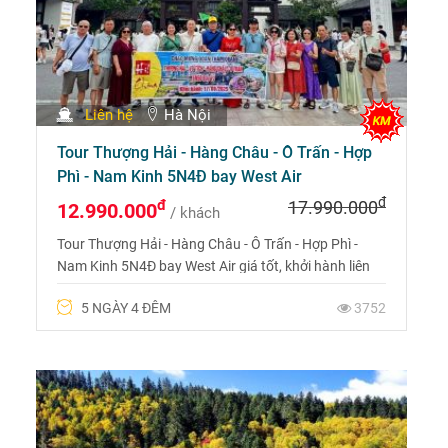
Liên hệ
Hà Nội
Tour Thượng Hải - Hàng Châu - Ô Trấn - Hợp
Phì - Nam Kinh 5N4Đ bay West Air
đ
đ
17.990.000
12.990.000
/ khách
Tour Thượng Hải - Hàng Châu - Ô Trấn - Hợp Phì -
Nam Kinh 5N4Đ bay West Air giá tốt, khởi hành liên
tục với lịch trình đi qua nhiều địa điểm nổi tiếng và
5 NGÀY 4 ĐÊM
3752
được nhiều người muốn đặt chân đến.