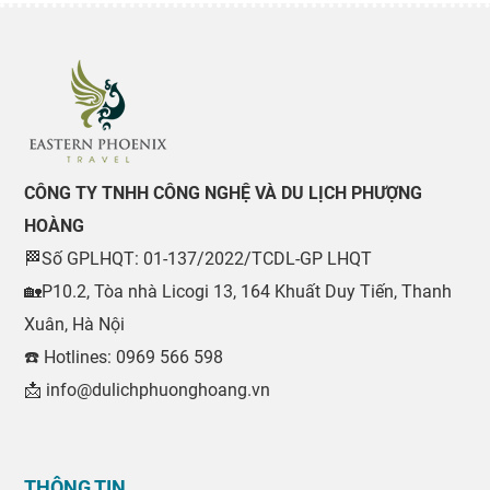
về giai thoại nổi tiếng Bao Công ; khám phá nguồn gốc Thiếu
Lâm Tự, môn phái võ thuật nổi tiếng.
CÔNG TY TNHH CÔNG NGHỆ VÀ DU LỊCH PHƯỢNG
HOÀNG
🏁Số GPLHQT: 01-137/2022/TCDL-GP LHQT
🏡P10.2, Tòa nhà Licogi 13, 164 Khuất Duy Tiến, Thanh
Xuân, Hà Nội
☎️ Hotlines: 0969 566 598
📩 info@dulichphuonghoang.vn
THÔNG TIN