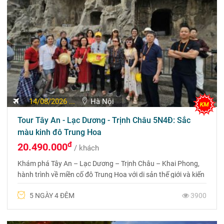
14/08/2026 ...
Hà Nội
Tour Tây An - Lạc Dương - Trịnh Châu 5N4Đ: Sắc
màu kinh đô Trung Hoa
đ
20.490.000
/ khách
Khám phá Tây An – Lạc Dương – Trịnh Châu – Khai Phong,
hành trình về miền cố đô Trung Hoa với di sản thế giới và kiến
trúc cổ kính đặc sắc. Liên hệ 0969 566 598
5 NGÀY 4 ĐÊM
3900