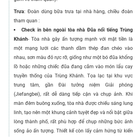
Trưa
: Đoàn dùng bữa trưa tại nhà hàng, chiều đoàn
tham quan :
Check in bên ngoài tòa nhà Đũa nổi tiếng Trùng
Khánh
- Tòa nhà gây ấn tượng mạnh với mặt tiền là
một mạng lưới các thanh dầm thép đan chéo vào
nhau, sơn màu đỏ rực rỡ, giống như một bó đũa khổng
lồ hoặc những chiếc đũa đang cắm vào món lẩu cay
truyền thống của Trùng Khánh. Tọa lạc tại khu vực
trung tâm, gần Đài tưởng niệm Giải phóng
(Jiefangbei), rất dễ dàng tiếp cận và chụp ảnh. Khi
màn đêm buông xuống, tòa nhà được chiếu sáng lung
linh, tạo nên một khung cảnh tuyệt đẹp và nổi bật giữa
lòng thành phố, rất phù hợp để chụp những bức ảnh
sống ảo ấn tượng. Thiết kế còn lấy cảm hứng từ kiến