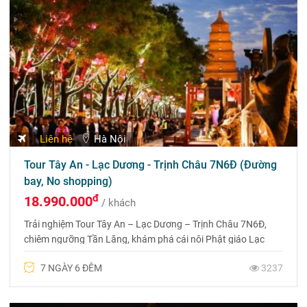
Liên hệ
Hà Nội
Tour Tây An - Lạc Dương - Trịnh Châu 7N6Đ (Đường
bay, No shopping)
đ
18.990.000
/ khách
Trải nghiệm Tour Tây An – Lạc Dương – Trịnh Châu 7N6Đ,
chiêm ngưỡng Tần Lăng, khám phá cái nôi Phật giáo Lạc
Dương và Trịnh Châu sôi động bậc nhất. Liên hệ 0969 566
7 NGÀY 6 ĐÊM
3237
598