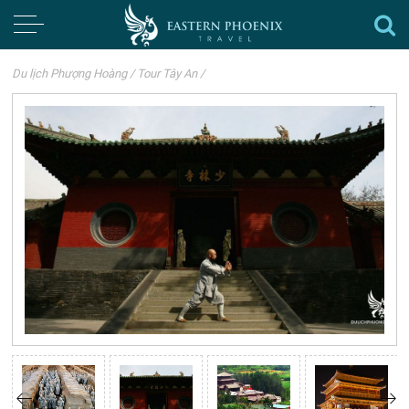
Du lịch Phượng Hoàng
/
Tour Tây An
/