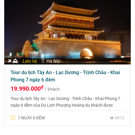
Liên hệ
Hà Nội
Tour du lịch Tây An - Lạc Dương - Trịnh Châu - Khai
Phong 7 ngày 6 đêm
đ
19.990.000
/ khách
Tour du lịch Tây An - Lạc Dương - Trịnh Châu - Khai Phong 7
ngày 6 đêm của Du Lịch Phượng Hoàng du khách được
khám phá Tây An, thủ đô nổi tiếng của Trung Quốc với Lăng
7 NGÀY 6 ĐÊM
9812
mộ của Tần Thủy Hoàng và Con đường Tơ lụa huyền thoại;
ngắm nhìn vẻ đẹp lộng lẫy của hoa mẫu đơn Lạc Dương,
quốc hoa của Trung Quốc; thăm Phủ Khai Phong và tìm hiểu