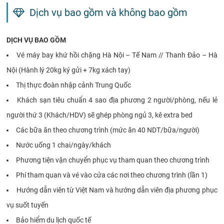
Dịch vụ bao gồm và không bao gồm
DỊCH VỤ BAO GỒM
Vé máy bay khứ hồi chặng Hà Nội – Tế Nam // Thanh Đảo – Hà
Nội (Hành lý 20kg ký gửi + 7kg xách tay)
Thị thực đoàn nhập cảnh Trung Quốc
Khách sạn tiêu chuẩn 4 sao địa phương 2 người/phòng, nếu lẻ
người thứ 3 (Khách/HDV) sẽ ghép phòng ngủ 3, kê extra bed
Các bữa ăn theo chương trình (mức ăn 40 NDT/bữa/người)
Nước uống 1 chai/ngày/khách
Phương tiện vận chuyển phục vụ tham quan theo chương trình
Phí tham quan và vé vào cửa các nơi theo chương trình (lần 1)
Hướng dẫn viên từ Việt Nam và hướng dẫn viên địa phương phục
vụ suốt tuyến
Bảo hiểm du lịch quốc tế