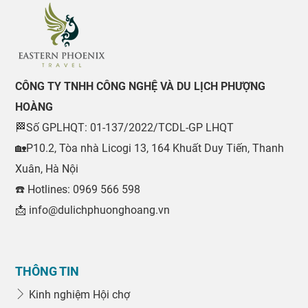
CÔNG TY TNHH CÔNG NGHỆ VÀ DU LỊCH PHƯỢNG
HOÀNG
🏁Số GPLHQT: 01-137/2022/TCDL-GP LHQT
🏡P10.2, Tòa nhà Licogi 13, 164 Khuất Duy Tiến, Thanh
Xuân, Hà Nội
☎️ Hotlines: 0969 566 598
📩 info@dulichphuonghoang.vn
THÔNG TIN
Kinh nghiệm Hội chợ