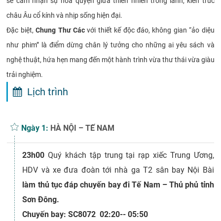
sẽ cảm nhận sự hòa quyện giữa thiên nhiên trong lành, kiến trúc
châu Âu cổ kính và nhịp sống hiện đại.
Đặc biệt,
Chung Thư Các
với thiết kế độc đáo, không gian “ảo diệu
như phim” là điểm dừng chân lý tưởng cho những ai yêu sách và
nghệ thuật, hứa hẹn mang đến một hành trình vừa thư thái vừa giàu
trải nghiệm.
Lịch trình
Ngày 1:
HÀ NỘI – TẾ NAM
23h00
Quý khách tập trung tại rạp xiếc Trung Ương,
HDV và xe đưa đoàn tới nhà ga T2 sân bay Nội Bài
làm thủ tục đáp chuyến bay đi Tế Nam – Thủ phủ tỉnh
Sơn Đông.
Chuyến bay: SC8072 02:20-- 05:50