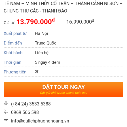
TẾ NAM – MINH THỦY CỔ TRẤN – THÁNH CẢNH NI SƠN –
CHUNG THƯ CÁC - THANH ĐẢO
đ
13.790.000
đ
16.990.000
Giá từ:
Xuất phát từ
Hà Nội
Điểm đến
Trung Quốc
Khởi hành
Liên hệ
Thời gian
5 ngày 4 đêm
Phương tiện
ĐẶT TOUR NGAY
Đặt giữ chỗ trước, thanh toán sau
(+84 24) 3533 5388
0969 566 598
info@dulichphuonghoang.vn