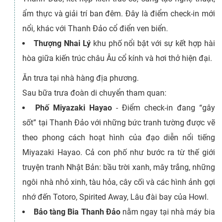
ẩm thực và giải trí ban đêm. Đây là điểm check-in mới
nổi, khác với Thanh Đảo cổ điển ven biển.
Thượng Nhai Lý
khu phố nổi bật với sự kết hợp hài
hòa giữa kiến trúc châu Âu cổ kính và hơi thở hiện đại.
Ăn trưa tại nhà hàng địa phương.
Sau bữa trưa đoàn di chuyển tham quan:
Phố Miyazaki Hayao
- Điểm check-in đang “gây
sốt” tại Thanh Đảo với những bức tranh tường được vẽ
theo phong cách hoạt hình của đạo diễn nổi tiếng
Miyazaki Hayao. Cả con phố như bước ra từ thế giới
truyện tranh Nhật Bản: bầu trời xanh, mây trắng, những
ngôi nhà nhỏ xinh, tàu hỏa, cây cối và các hình ảnh gợi
nhớ đến Totoro, Spirited Away, Lâu đài bay của Howl.
Bảo tàng Bia Thanh Đảo
nằm ngay tại nhà máy bia