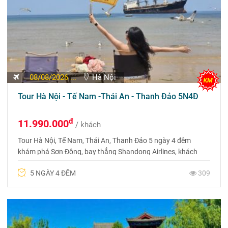
08/08/2026 ...
Hà Nội
Tour Hà Nội - Tế Nam -Thái An - Thanh Đảo 5N4Đ
đ
11.990.000
/ khách
Tour Hà Nội, Tế Nam, Thái An, Thanh Đảo 5 ngày 4 đêm
khám phá Sơn Đông, bay thẳng Shandong Airlines, khách
sạn 4 sao, lịch trình hấp dẫn. Liên hệ Du Lịch Phượng Hoàng
5 NGÀY 4 ĐÊM
309
0969 566 598