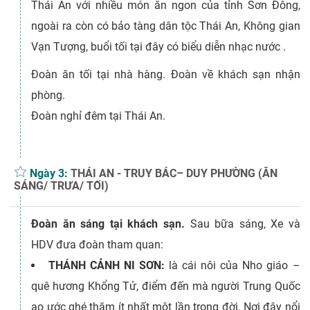
Thái An với nhiều món ăn ngon của tỉnh Sơn Đông,
ngoài ra còn có bảo tàng dân tộc Thái An, Không gian
Vạn Tượng, buổi tối tại đây có biểu diễn nhạc nước .
Đoàn ăn tối tại nhà hàng. Đoàn về khách sạn nhận
phòng.
Đoàn nghỉ đêm tại Thái An.
Ngày 3:
THÁI AN - TRUY BÁC– DUY PHƯỜNG (ĂN
SÁNG/ TRƯA/ TỐI)
Đoàn ăn sáng tại khách sạn.
Sau bữa sáng, Xe và
HDV đưa đoàn tham quan:
THÁNH CẢNH NI SƠN:
là cái nôi của Nho giáo –
quê hương Khổng Tử, điểm đến mà người Trung Quốc
ao ước ghé thăm ít nhất một lần trong đời. Nơi đây nổi