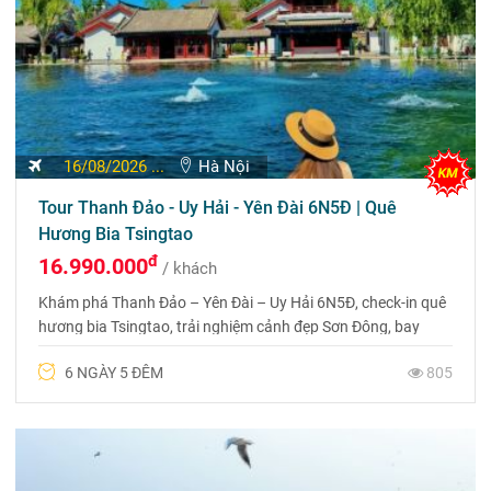
16/08/2026 ...
Hà Nội
Tour Thanh Đảo - Uy Hải - Yên Đài 6N5Đ | Quê
Hương Bia Tsingtao
đ
16.990.000
/ khách
Khám phá Thanh Đảo – Yên Đài – Uy Hải 6N5Đ, check-in quê
hương bia Tsingtao, trải nghiệm cảnh đẹp Sơn Đông, bay
máy bay tiện lợi, lịch trình hấp dẫn. Liên hệ 0969 566 598
6 NGÀY 5 ĐÊM
805