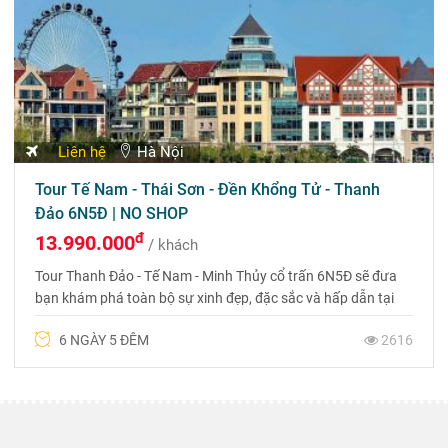
Liên hệ
Hà Nội
Tour Tế Nam - Thái Sơn - Đền Khổng Tử - Thanh
Đảo 6N5Đ | NO SHOP
đ
13.990.000
/ khách
Tour Thanh Đảo - Tế Nam - Minh Thủy cổ trấn 6N5Đ sẽ đưa
bạn khám phá toàn bộ sự xinh đẹp, đặc sắc và hấp dẫn tại
Thụy Sĩ của Trung Quốc đang hot nhất 2026
6 NGÀY 5 ĐÊM
2616