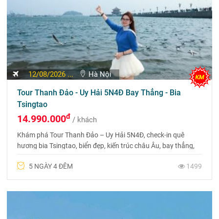
12/08/2026 ...
Hà Nội
Tour Thanh Đảo - Uy Hải 5N4Đ Bay Thẳng - Bia
Tsingtao
đ
14.990.000
/ khách
Khám phá Tour Thanh Đảo – Uy Hải 5N4Đ, check-in quê
hương bia Tsingtao, biển đẹp, kiến trúc châu Âu, bay thẳng,
lịch trình hấp dẫn, giá tốt. Liên hệ 0969 566 598 để được tư
5 NGÀY 4 ĐÊM
1499
vấn