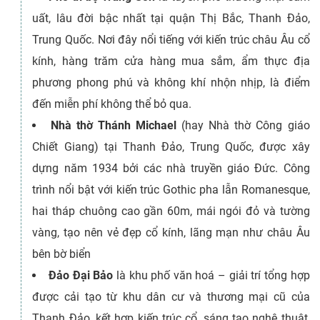
uất, lâu đời bậc nhất tại quận Thị Bắc, Thanh Đảo,
Trung Quốc. Nơi đây nổi tiếng với kiến trúc châu Âu cổ
kính, hàng trăm cửa hàng mua sắm, ẩm thực địa
phương phong phú và không khí nhộn nhịp, là điểm
đến miễn phí không thể bỏ qua.
Nhà thờ Thánh Michael
(hay Nhà thờ Công giáo
Chiết Giang) tại Thanh Đảo, Trung Quốc, được xây
dựng năm 1934 bởi các nhà truyền giáo Đức. Công
trình nổi bật với kiến trúc Gothic pha lẫn Romanesque,
hai tháp chuông cao gần 60m, mái ngói đỏ và tường
vàng, tạo nên vẻ đẹp cổ kính, lãng mạn như châu Âu
bên bờ biển
Đảo Đại Bảo
là khu phố văn hoá – giải trí tổng hợp
được cải tạo từ khu dân cư và thương mại cũ của
Thanh Đảo, kết hợp kiến trúc cổ, sáng tạo nghệ thuật,