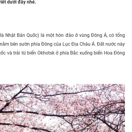
iết dưới đây nhé.
c là Nhật Bản Quốc) là một hòn đảo ở vùng Đông Á, có tổng
và nằm bên sườn phía Đông của Lục Địa Châu Á. Đất nước này
ốc và trải từ biển Okhotsk ở phía Bắc xuống biển Hoa Đông