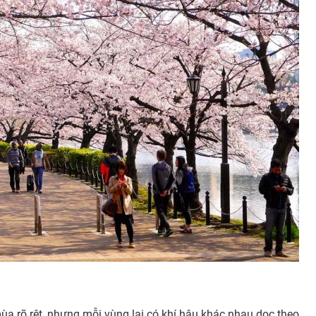
ùa rõ rệt, nhưng mỗi vùng lại có khí hậu khác nhau dọc theo