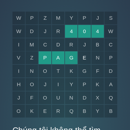
W
P
Z
M
Y
P
J
S
W
D
J
R
4
0
4
W
I
M
C
D
R
J
B
C
V
Z
P
A
G
E
N
P
I
N
O
T
K
G
F
D
H
O
J
I
Y
P
K
A
J
F
O
U
N
D
X
Q
O
K
E
R
Q
B
Y
B