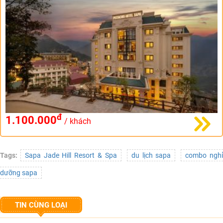
đ
1.100.000
/ khách
Tags:
Sapa Jade Hill Resort & Spa
du lịch sapa
combo ngh
dưỡng sapa
TIN CÙNG LOẠI