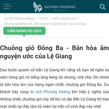
Du lịch Phượng Hoàng
/
Tin tức
/
Cẩm nang Du lịch
/
Chuông gió Đông Ba - Bản hòa âm nguyện ước của Lệ Giang
CẨM NANG DU LỊCH
Chuông gió Đông Ba - Bản hòa âm
nguyện ước của Lệ Giang
Dạo bước quanh cổ trấn Lệ Giang khi vắng vẻ, bạn sẽ nghe xa
xăm trong gió có tiếng leng keng du dương, nhè nhẹ. Đó chính
là bản hòa âm của hàng ngàn chiếc chuông gió Đông Ba.
D
khách hãy cùng
du lịch Phượng Hoàng
tìm hiểu ý nghĩa củ
những chiếc chuông gió này để khi có dịp đến Lệ Giang thì treo
một chiếc lại đây làm kỷ niệm tại trấn cổ xinh đẹp này nhé!