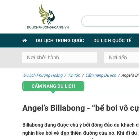
DU LỊCH TRUNG QUỐC
DU LỊCH QUỐC TẾ
Du lịch Phượng Hoàng
/
Tin tức
/
Cẩm nang Du lịch
/
Angel’s Bi
CẨM NANG DU LỊCH
Angel’s Billabong - “bể bơi vô c
Billabong đang được chú ý bởi đông đảo du khách du 
nghìn like bởi vẻ đẹp thiên đường của nó. Khi đi 