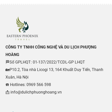
CÔNG TY TNHH CÔNG NGHỆ VÀ DU LỊCH PHƯỢNG
HOÀNG
🏁Số GPLHQT: 01-137/2022/TCDL-GP LHQT
🏡P10.2, Tòa nhà Licogi 13, 164 Khuất Duy Tiến, Thanh
Xuân, Hà Nội
☎️ Hotlines: 0969 566 598
📩 info@dulichphuonghoang.vn