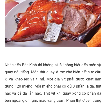
Nhắc đến Bắc Kinh thì không ai là không biết đến món vịt
quay nổi tiếng. Món thịt quay được chế biến hết sức cầu
kì và khéo léo và tỉ mỉ. Một đĩa vịt phải được chặt làm
đúng 120 miếng. Mỗi miếng phải có đủ 3 phần là da, thịt
nạc và cả da lẫn nạc. Thịt vịt khi quay xong có phần da
bên ngoài giòn rụm, màu vàng ươm. Phần thịt ở bên trong