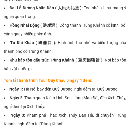
Đại Lễ Đường Nhân Dân
( 人民大礼堂 )
:
Tòa nhà lịch sử mang ý
nghĩa quan trọng.
Hồng Nhai Động
( 洪崖洞 )
:
Cổng thành Trùng Khánh cổ kính, bối
cảnh quay nhiều phim ảnh.
Từ Khí Khẩu
( 磁器口 )
:
Hình ảnh thu nhỏ và biểu tượng của
thành phố cổ Trùng Khánh.
Khu bảo tồn gấu trúc Trùng Khánh
( 重庆熊猫馆 )
:
Nơi bảo tồn
báu vật quốc gia.
Tóm tắt hành trình Tour Quý Châu 5 ngày 4 đêm:
Ngày 1:
Hà Nội bay đến Quý Dương, nghỉ đêm tại Quý Dương.
Ngày 2:
Tham quan Kiềm Linh Sơn, Làng Mao Đài, đến Xích Thủy,
nghỉ đêm tại Xích Thủy.
Ngày 3
: Khám phá Thác Xích Thủy Đan Hà, di chuyển Trùng
Khánh, nghỉ đêm tại Trùng Khánh.