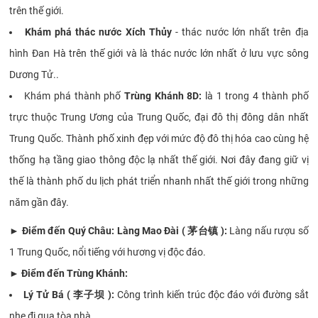
trên thế giới.
Khám phá thác nước Xích Thủy
- thác nước lớn nhất trên địa
hình Đan Hà trên thế giới và là thác nước lớn nhất ở lưu vực sông
Dương Tử..
Khám phá thành phố
Trùng Khánh 8D:
là 1 trong 4 thành phố
trực thuộc Trung Ương của Trung Quốc, đại đô thị đông dân nhất
Trung Quốc. Thành phố xinh đẹp với mức độ đô thị hóa cao cùng hệ
thống hạ tầng giao thông độc lạ nhất thế giới. Nơi đây đang giữ vị
thế là thành phố du lịch phát triển nhanh nhất thế giới trong những
năm gần đây.
► Điểm đến Quý Châu:
Làng Mao Đài
( 茅台镇 )
:
Làng nấu rượu số
1 Trung Quốc, nổi tiếng với hương vị độc đáo.
► Điểm đến Trùng Khánh:
Lý Tử Bá
( 李子坝 )
:
Công trình kiến trúc độc đáo với đường sắt
nhẹ đi qua tòa nhà.