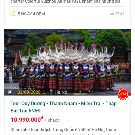
charter Colorful Guizhou Airlines (GY), khám phá những địa
danh nổi tiếng như Thiên Hộ Miêu Trại và Thanh Nham cổ
5 NGÀY 4 ĐÊM
3541
trấn. Liên hệ 0969 566 598
03/09/2026 ...
Hà Nội
Tour Quý Dương - Thanh Nham - Miêu Trại - Thập
Bát Trại 6N5Đ
đ
10.990.000
/ khách
Khám phá tour du lịch Trung Quốc 6N5Đ từ Hà Nội, tham