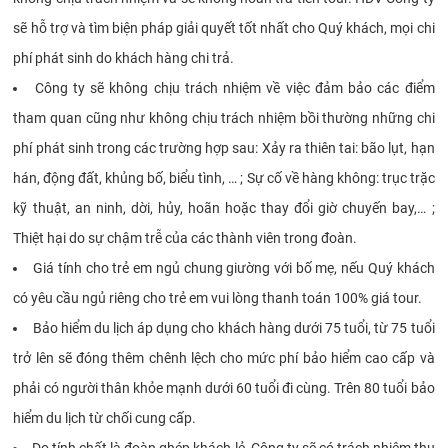
sẽ hỗ trợ và tìm biện pháp giải quyết tốt nhất cho Quý khách, mọi chi
phí phát sinh do khách hàng chi trả.
Công ty sẽ không chịu trách nhiệm về việc đảm bảo các điểm
tham quan cũng như không chịu trách nhiệm bồi thường những chi
phí phát sinh trong các trường hợp sau: Xảy ra thiên tai: bão lụt, hạn
hán, động đất, khủng bố, biểu tình, … ; Sự cố về hàng không: trục trặc
kỹ thuật, an ninh, dời, hủy, hoãn hoặc thay đổi giờ chuyến bay,… ;
Thiệt hại do sự chậm trễ của các thành viên trong đoàn.
Giá tính cho trẻ em ngủ chung giường với bố mẹ, nếu Quý khách
có yêu cầu ngủ riêng cho trẻ em vui lòng thanh toán 100% giá tour.
Bảo hiểm du lịch áp dụng cho khách hàng dưới 75 tuổi, từ 75 tuổi
trở lên sẽ đóng thêm chênh lệch cho mức phí bảo hiểm cao cấp và
phải có người thân khỏe mạnh dưới 60 tuổi đi cùng. Trên 80 tuổi bảo
hiểm du lịch từ chối cung cấp.
Do tính chất là đoàn ghép khách lẻ, Công ty sẽ có trách nhiệm thu