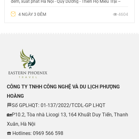
đêm, xuất phát Hà Nội - Quý Dương - Thiên Hộ Miêu Trại –
hành trình ngắm hoa rực rỡ. Liên hệ 0969 566 598
4 NGÀY 3 ĐÊM
4604
CÔNG TY TNHH CÔNG NGHỆ VÀ DU LỊCH PHƯỢNG
HOÀNG
🏁Số GPLHQT: 01-137/2022/TCDL-GP LHQT
🏡P10.2, Tòa nhà Licogi 13, 164 Khuất Duy Tiến, Thanh
Xuân, Hà Nội
☎️ Hotlines: 0969 566 598