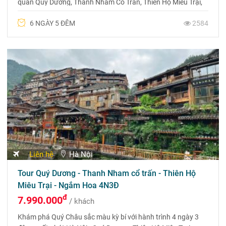
quan Quý Dương, Thanh Nham Cổ Trấn, Thiên Hộ Miêu Trại,
Thập Bát Trại, Chùa Tây Phổ Đà. Trải nghiệm văn hóa và
6 NGÀY 5 ĐÊM
2584
cảnh sắc độc đáo! Liên hệ 0969 566 598
Liên hệ
Hà Nội
Tour Quý Dương - Thanh Nham cổ trấn - Thiên Hộ
Miêu Trại - Ngắm Hoa 4N3Đ
đ
7.990.000
/ khách
Khám phá Quý Châu sắc màu kỳ bí với hành trình 4 ngày 3