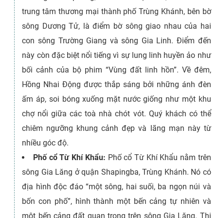
trung tâm thương mại thành phố Trùng Khánh, bên bờ
sông Dương Tử, là điểm bờ sông giao nhau của hai
con sông Trường Giang và sông Gia Linh. Điểm đến
này còn đặc biệt nổi tiếng vì sự lung linh huyền ảo như
bối cảnh của bộ phim “Vùng đất linh hồn”. Về đêm,
Hồng Nhai Động được thắp sáng bởi những ánh đèn
ấm áp, soi bóng xuống mặt nước giống như một khu
chợ nổi giữa các toà nhà chót vót. Quý khách có thể
chiêm ngưỡng khung cảnh đẹp và lãng mạn này từ
nhiều góc độ.
Phố cổ Từ Khí Khẩu:
Phố cổ Từ Khí Khẩu nằm trên
sông Gia Lăng ở quận Shapingba, Trùng Khánh. Nó có
địa hình độc đáo “một sông, hai suối, ba ngọn núi và
bốn con phố”, hình thành một bến cảng tự nhiên và
một bến cảng đất quan trọng trên sông Gia Lăng. Thị