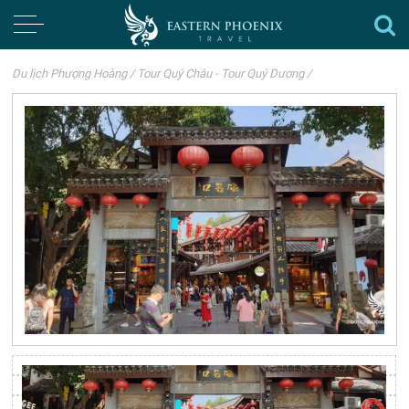
Du lịch Phượng Hoàng
/
Tour Quý Châu - Tour Quý Dương
/