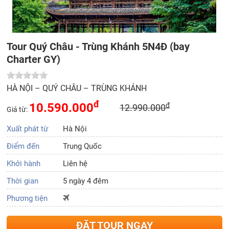
Tour Quý Châu - Trùng Khánh 5N4Đ (bay
Charter GY)
HÀ NỘI – QUÝ CHÂU – TRÙNG KHÁNH
đ
10.590.000
đ
12.990.000
Giá từ:
Xuất phát từ
Hà Nội
Điểm đến
Trung Quốc
Khởi hành
Liên hệ
Thời gian
5 ngày 4 đêm
Phương tiện
ĐẶT TOUR NGAY