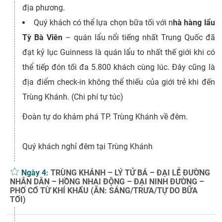
địa phương.
Quý khách có thể lựa chọn bữa tối với n
hà hàng lẩu
Tỳ Bà Viên
– quán lẩu nổi tiếng nhất Trung Quốc đã
đạt kỷ lục Guinness là quán lẩu to nhất thế giới khi có
thể tiếp đón tối đa 5.800 khách cùng lúc. Đây cũng là
địa điểm check-in không thể thiếu của giới trẻ khi đến
Trùng Khánh. (Chi phí tự túc)
Đoàn tự do khám phá TP. Trùng Khánh về đêm.
Quý khách nghỉ đêm tại Trùng Khánh
Ngày 4:
TRÙNG KHÁNH – LÝ TỬ BÁ – ĐẠI LỄ ĐƯỜNG
NHÂN DÂN – HỒNG NHAI ĐỘNG – ĐẠI NINH ĐƯỜNG –
PHỐ CỔ TỪ KHÍ KHẨU (ĂN: SÁNG/TRƯA/TỰ DO BỮA
TỐI)