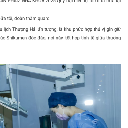
N PHẨM NHA KHOA 2025 Quý đại biểu tự túc bữa trưa tại
bữa tối, đoàn thăm quan:
 lịch Thượng Hải ấn tượng, là khu phức hợp thú vị gìn giữ
rúc Shikumen độc đáo, nơi này kết hợp tinh tế giữa thương