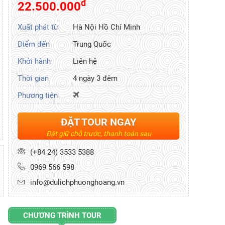
đ
22.500.000
Xuất phát từ
Hà Nội Hồ Chí Minh
Điểm đến
Trung Quốc
Khởi hành
Liên hệ
Thời gian
4 ngày 3 đêm
Phương tiện
ĐẶT TOUR NGAY
Đặt giữ chỗ trước, thanh toán sau
(+84 24) 3533 5388
0969 566 598
info@dulichphuonghoang.vn
CHƯƠNG TRÌNH TOUR