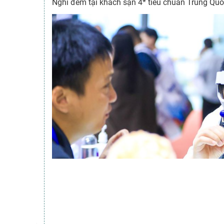
Nghỉ đêm tại khách sạn 4* tiêu chuẩn Trung Quố