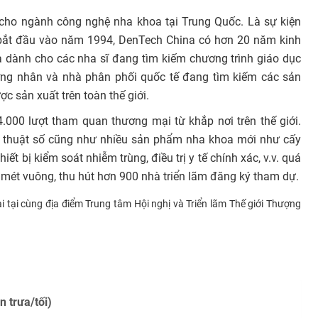
cho ngành công nghệ nha khoa tại Trung Quốc. Là sự kiện
c bắt đầu vào năm 1994, DenTech China có hơn 20 năm kinh
a dành cho các nha sĩ đang tìm kiếm chương trình giáo dục
ơng nhân và nhà phân phối quốc tế đang tìm kiếm các sản
ợc sản xuất trên toàn thế giới.
000 lượt tham quan thương mại từ khắp nơi trên thế giới.
thuật số cũng như nhiều sản phẩm nha khoa mới như cấy
iết bị kiểm soát nhiễm trùng, điều trị y tế chính xác, v.v. quá
0 mét vuông, thu hút hơn 900 nhà triển lãm đăng ký tham dự.
i tại cùng địa điểm Trung tâm Hội nghị và Triển lãm Thế giới Thượng
 trưa/tối)