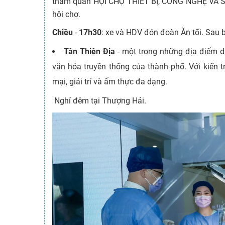
tham quan HỘI CHỢ THIẾT BỊ, CÔNG NGHỆ VÀ SẢ
hội chợ.
Chiều
-
17h30
: xe và HDV đón đoàn Ăn tối. Sau 
Tân Thiên Địa
- một trong những địa điểm du
văn hóa truyền thống của thành phố. Với kiến t
mại, giải trí và ẩm thực đa dạng.
Nghỉ đêm tại Thượng Hải.