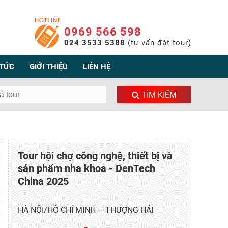
0969 566 598
024 3533 5388
(tư vấn đặt tour)
 TỨC
GIỚI THIỆU
LIÊN HỆ
TÌM KIẾM
Tour hội chợ công nghệ, thiết bị và
sản phẩm nha khoa - DenTech
China 2025
HÀ NỘI/HỒ CHÍ MINH – THƯỢNG HẢI