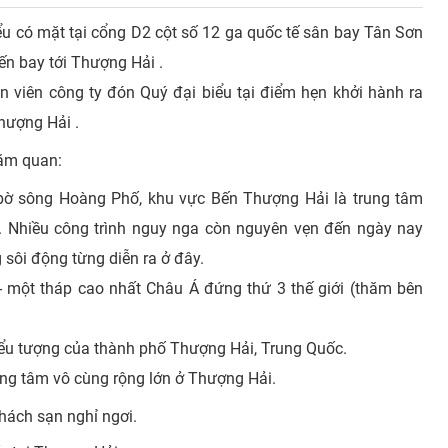
u có mặt tại cổng D2 cột số 12 ga quốc tế sân bay Tân Sơn
ến bay tới Thượng Hải .
n viên công ty đón Quý đại biểu tại điểm hẹn khởi hành ra
Thượng Hải .
hăm quan:
 bờ sông Hoàng Phố, khu vực Bến Thượng Hải là trung tâm
a. Nhiều công trình nguy nga còn nguyên vẹn đến ngày nay
sôi động từng diễn ra ở đây.
- một tháp cao nhất Châu Á đứng thứ 3 thế giới (thăm bên
iểu tượng của thành phố Thượng Hải, Trung Quốc.
rung tâm vô cùng rộng lớn ở Thượng Hải.
hách sạn nghỉ ngơi.