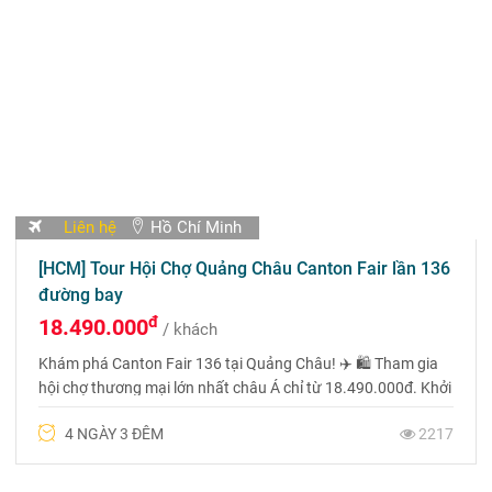
Liên hệ
Hồ Chí Minh
[HCM] Tour Hội Chợ Quảng Châu Canton Fair lần 136
đường bay
đ
18.490.000
/ khách
Khám phá Canton Fair 136 tại Quảng Châu! ✈️ 🛍️ Tham gia
hội chợ thương mại lớn nhất châu Á chỉ từ 18.490.000đ. Khởi
hành từ Hồ Chí Minh. Liên hệ 0969 566 598
4 NGÀY 3 ĐÊM
2217