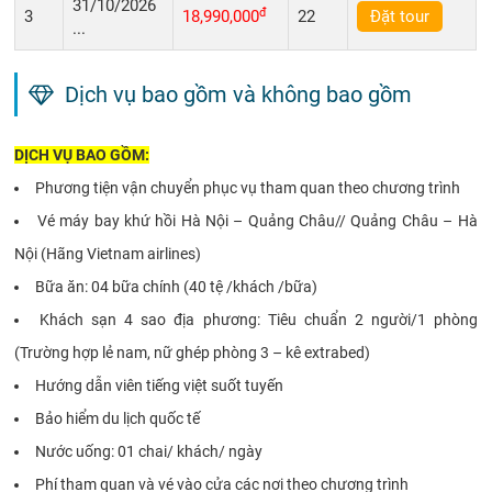
31/10/2026
đ
3
18,990,000
22
Đặt tour
...
Dịch vụ bao gồm và không bao gồm
DỊCH VỤ BAO GỒM:
Phương tiện vận chuyển phục vụ tham quan theo chương trình
Vé máy bay khứ hồi Hà Nội – Quảng Châu// Quảng Châu – Hà
Nội (Hãng Vietnam airlines)
Bữa ăn: 04 bữa chính (40 tệ /khách /bữa)
Khách sạn 4 sao địa phương: Tiêu chuẩn 2 người/1 phòng
(Trường hợp lẻ nam, nữ ghép phòng 3 – kê extrabed)
Hướng dẫn viên tiếng việt suốt tuyến
Bảo hiểm du lịch quốc tế
Nước uống: 01 chai/ khách/ ngày
Phí tham quan và vé vào cửa các nơi theo chương trình