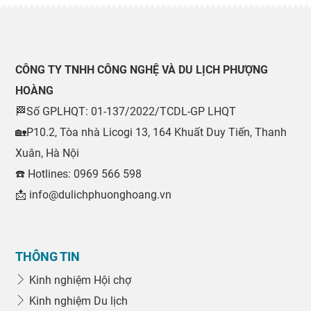
CÔNG TY TNHH CÔNG NGHỆ VÀ DU LỊCH PHƯỢNG
HOÀNG
🏁Số GPLHQT: 01-137/2022/TCDL-GP LHQT
🏡P10.2, Tòa nhà Licogi 13, 164 Khuất Duy Tiến, Thanh
Xuân, Hà Nội
☎️ Hotlines: 0969 566 598
📩 info@dulichphuonghoang.vn
THÔNG TIN
Kinh nghiệm Hội chợ
Kinh nghiệm Du lịch