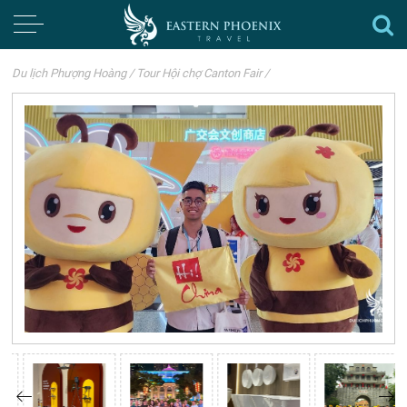
Du lịch Phượng Hoàng
/
Tour Hội chợ Canton Fair
/