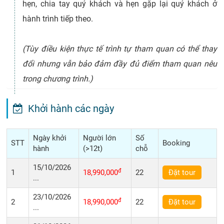
hẹn, chia tay quý khách và hẹn gặp lại quý khách ở
hành trình tiếp theo.
(Tùy điều kiện thực tế trình tự tham quan có thể thay
đổi nhưng vẫn bảo đảm đầy đủ điểm tham quan nêu
trong chương trình.)
Khởi hành các ngày
Ngày khởi
Người lớn
Số
STT
Booking
hành
(>12t)
chỗ
15/10/2026
đ
1
18,990,000
22
Đặt tour
...
23/10/2026
đ
2
18,990,000
22
Đặt tour
...