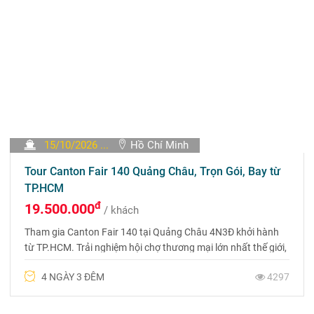
15/10/2026 ...
Hồ Chí Minh
Tour Canton Fair 140 Quảng Châu, Trọn Gói, Bay từ
TP.HCM
đ
19.500.000
/ khách
Tham gia Canton Fair 140 tại Quảng Châu 4N3Đ khởi hành
từ TP.HCM. Trải nghiệm hội chợ thương mại lớn nhất thế giới,
khám phá nét đẹp Quảng Châu giá rẻ, trọn gói.
4 NGÀY 3 ĐÊM
4297